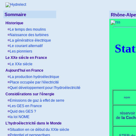
Sommaire
Rhône-Alpe
Historique
¤
Le temps des moulins
¤
Naissance des turbines
¤
La génératrice électrique
Sta
¤
Le courant alternatif
¤
Les pionniers
Le XXe siècle en France
¤
Le XXe siècle
Aujourd'hui en France
¤
La production hydroélectrique
¤
Place occupée par l'électricité
¤
Quel développement pour l'hydroélectricité
Considérations sur l'énergie
nom
¤
Emissions de gaz à effet de serre
¤
Les GES en France
¤
Quid des GES ?
réservoir
¤
la loi NOME
de
la Coch
L'hydroélectricité dans le Monde
¤
Situation en ce début du XXIe siècle
¤
Potentiel et perspectives
STEP de