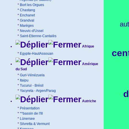
*
Bort les Orgues
*
Chastang
*
Enchanet
*
Grandval
au
*
Marèges
*
Neuvic-d'Ussel
*
Saint-Etienne-Cantalès
Afrique
cen
*
Egypte-HautAssouan
Amérique
du Sud
*
Guri-Vénézuela
*
Itaipu
*
Tucurui - Brésil
*
Yacyreta - Argen/Parag
d
Autriche
*
Présentation
*
**bassin de l'Ill
*
Lünersee
*
Silvretta & Vermunt