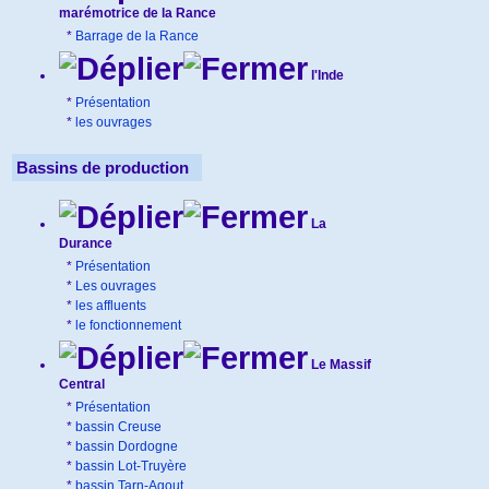
marémotrice de la Rance
*
Barrage de la Rance
l'Inde
*
Présentation
*
les ouvrages
Bassins de production
La
Durance
*
Présentation
*
Les ouvrages
*
les affluents
*
le fonctionnement
Le Massif
Central
*
Présentation
*
bassin Creuse
*
bassin Dordogne
*
bassin Lot-Truyère
*
bassin Tarn-Agout