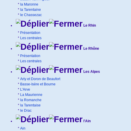
*
la Maronne
*
la Tarentaine
*
le Chassezac
Le Rhin
*
Présentation
*
Les centrales
Le Rhône
*
Présentation
*
Les centrales
Les Alpes
*
Arly et Doron de Beaufort
*
Basse-Isère et Bourne
*
L'Arve
*
La Maurienne
*
la Romanche
*
la Tarentaise
*
le Drac
l'Ain
*
Ain