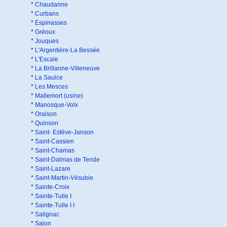
*
Chaudanne
*
Curbans
*
Espinasses
*
Gréoux
*
Jouques
*
L'Argentière-La Bessée
*
L'Escale
*
La Brillanne-Villeneuve
*
La Saulce
*
Les Mesces
*
Mallemort (usine)
*
Manosque-Volx
*
Oraison
*
Quinson
*
Saint- Estève-Janson
*
Saint-Cassien
*
Saint-Chamas
*
Saint-Dalmas de Tende
*
Saint-Lazare
*
Saint-Martin-Vésubie
*
Sainte-Croix
*
Sainte-Tulle I
*
Sainte-Tulle I I
*
Salignac
*
Salon