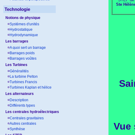
Ste Hélèn
Technologie
Notions de physique
¤
Systèmes d'unités
¤
Hydrostatique
¤
Hydrodynamique
Les barrages
¤
A quoi sert un barrage
¤
Barrages poids
¤
Barrages voûtes
Les Turbines
¤
Généralités
¤
La turbine Pelton
Sai
¤
Turbines Francis
¤
Turbines Kaplan et hélice
Les alternateurs
¤
Description
¤
Différents types
Les centrales hydroélectriques
¤
Centrales gravitaires
Vue 
¤
Autres centrales
¤
Synthèse