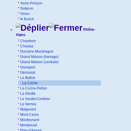
*
Serre-Ponçon
*
Sisteron
*
Vinon
*
le Buech
Rhône-
Alpes
*
Chambon
*
Cheylas
*
Donzère-Mondragon
*
Grand Maison (barrage)
*
Grand Maison (centrale)
*
Grangent
*
Génissiat
*
La Bathie
La Coche
*
La Coche-Pelton
*
La Girotte
*
Le Sautet-Cordéac
*
Le Verney
*
Malgovert
*
Mont-Cenis
*
Monteynard
*
Montpezat
*
Plan-d'Amont