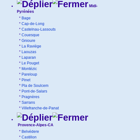
Midi-
Pyrénées
*
Bage
*
Cap-de-Long
*
Castelnau-Lassouts
*
Couesque
*
Gnioure
*
La Raviège
*
Laouzas
*
Laparan
*
Le Pouget
*
Montézic
*
Pareloup
*
Pinet
*
Pla de Soulcem
*
Pont-de-Salars
*
Pragnères
*
Sarrans
*
Villefranche-de-Panat
Provence-Alpes-CA
*
Belvédere
*
Castillon