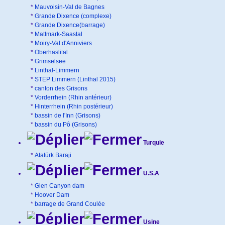
*
Mauvoisin-Val de Bagnes
*
Grande Dixence (complexe)
*
Grande Dixence(barrage)
*
Mattmark-Saastal
*
Moiry-Val d'Anniviers
*
Oberhaslital
*
Grimselsee
*
Linthal-Limmern
*
STEP Limmern (Linthal 2015)
*
canton des Grisons
*
Vorderrhein (Rhin antérieur)
*
Hinterrhein (Rhin postérieur)
*
bassin de l'Inn (Grisons)
*
bassin du Pô (Grisons)
Turquie
*
Atatürk Baraji
U.S.A
*
Glen Canyon dam
*
Hoover Dam
*
barrage de Grand Coulée
Usine