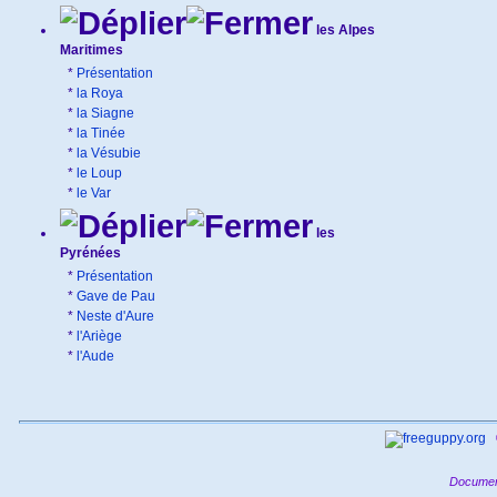
les Alpes
Maritimes
*
Présentation
*
la Roya
*
la Siagne
*
la Tinée
*
la Vésubie
*
le Loup
*
le Var
les
Pyrénées
*
Présentation
*
Gave de Pau
*
Neste d'Aure
*
l'Ariège
*
l'Aude
Documen