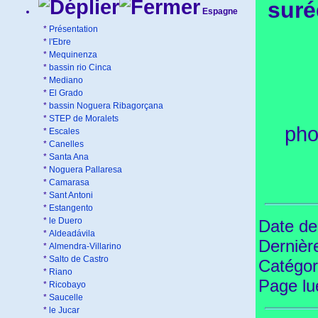
suré
Espagne
*
Présentation
*
l'Ebre
*
Mequinenza
*
bassin rio Cinca
*
Mediano
*
El Grado
*
bassin Noguera Ribagorçana
*
STEP de Moralets
pho
*
Escales
*
Canelles
*
Santa Ana
*
Noguera Pallaresa
*
Camarasa
*
Sant Antoni
*
Estangento
*
le Duero
Date de
*
Aldeadávila
Dernièr
*
Almendra-Villarino
*
Salto de Castro
Catégor
*
Riano
Page l
*
Ricobayo
*
Saucelle
*
le Jucar