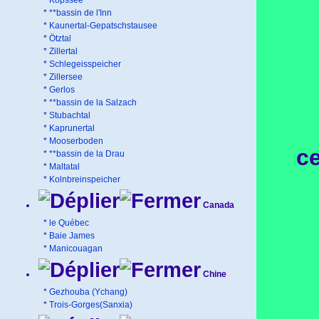
*
Kopssee
*
**bassin de l'Inn
*
Kaunertal-Gepatschstausee
*
Ötztal
*
Zillertal
*
Schlegeisspeicher
*
Zillersee
*
Gerlos
*
**bassin de la Salzach
*
Stubachtal
*
Kaprunertal
*
Mooserboden
ce
*
**bassin de la Drau
*
Maltatal
*
Kolnbreinspeicher
Canada
*
le Québec
*
Baie James
*
Manicouagan
Chine
*
Gezhouba (Ychang)
*
Trois-Gorges(Sanxia)