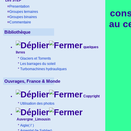
Les STEP
¤
Presentation
cons
¤
Groupes ternaires
¤
Groupes binaires
au c
¤
Commentaire
Bibliothèque
quelques
livres
*
Glaciers et Torrents
*
Les barrages du soleil
*
Turbomachines hydrauliques
Ouvrages, France & Monde
Copyright
*
Utilisation des photos
Auvergne_Limousin
*
Aigle( l' )
*
Argentat (le Sablier)