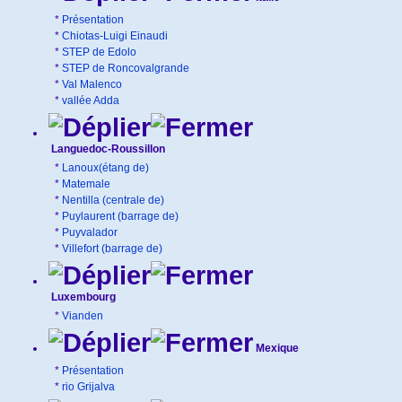
*
Présentation
*
Chiotas-Luigi Einaudi
*
STEP de Edolo
*
STEP de Roncovalgrande
*
Val Malenco
*
vallée Adda
Languedoc-Roussillon
*
Lanoux(étang de)
*
Matemale
*
Nentilla (centrale de)
*
Puylaurent (barrage de)
*
Puyvalador
*
Villefort (barrage de)
Luxembourg
*
Vianden
Mexique
*
Présentation
*
rio Grijalva