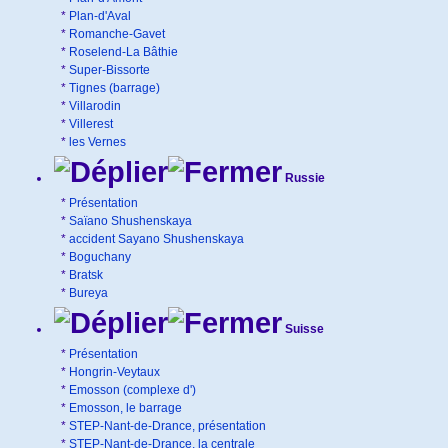
*
Plan-d'Aval
*
Romanche-Gavet
*
Roselend-La Bâthie
*
Super-Bissorte
*
Tignes (barrage)
*
Villarodin
*
Villerest
*
les Vernes
Russie
*
Présentation
*
Saïano Shushenskaya
*
accident Sayano Shushenskaya
*
Boguchany
*
Bratsk
*
Bureya
Suisse
*
Présentation
*
Hongrin-Veytaux
*
Emosson (complexe d')
*
Emosson, le barrage
*
STEP-Nant-de-Drance, présentation
*
STEP-Nant-de-Drance, la centrale