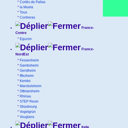
*
Cortès de Pallas
*
la Muela
*
Tous
*
Contreras
France-
Centre
*
Eguzon
France-
NordEst
*
Fessenheim
*
Gambsheim
*
Gerstheim
*
Iffezheim
*
Kembs
*
Marckolsheim
*
Ottmarsheim
*
Rhinau
*
STEP Revin
*
Strasbourg
*
Vogelgrün
*
Vouglans
Italie