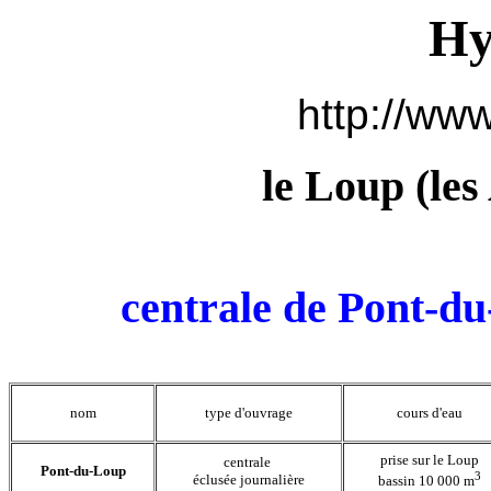
Hy
http://www
le Loup (les
centrale de Pont-d
nom
type d'ouvrage
cours d'eau
prise sur le Loup
centrale
Pont-du-Loup
3
éclusée journalière
bassin 10 000 m