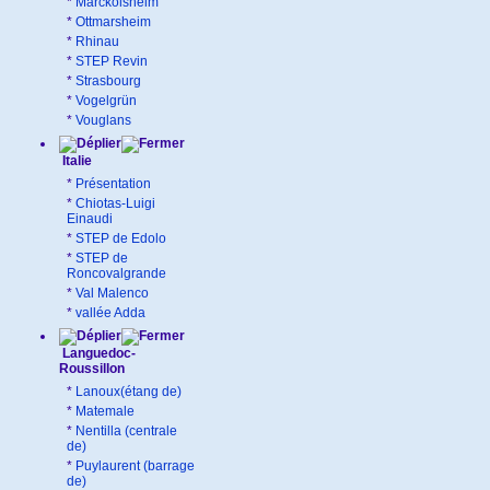
*
Marckolsheim
*
Ottmarsheim
*
Rhinau
*
STEP Revin
*
Strasbourg
*
Vogelgrün
*
Vouglans
Italie
*
Présentation
*
Chiotas-Luigi
Einaudi
*
STEP de Edolo
*
STEP de
Roncovalgrande
*
Val Malenco
*
vallée Adda
Languedoc-
Roussillon
*
Lanoux(étang de)
*
Matemale
*
Nentilla (centrale
de)
*
Puylaurent (barrage
de)