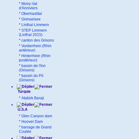
*
Moiry-Val
d'Anniviers
*
Oberhaslital
*
Grimselsee
*
Linthal-Limmern
*
STEP Limmern
(Linthal 2015)
*
canton des Grisons
*
Vorderrhein (Rhin
antérieur)
*
Hinterrhein (Rhin
postérieur)
*
bassin de l'Inn
(Grisons)
*
bassin du Pô
(Grisons)
Turquie
*
Atatürk Baraji
U.S.A
*
Glen Canyon dam
*
Hoover Dam
*
barrage de Grand
Coulée