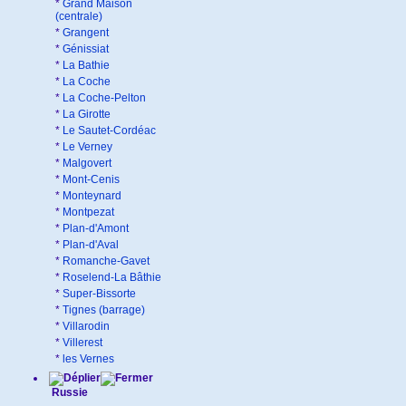
*
Grand Maison
(centrale)
*
Grangent
*
Génissiat
*
La Bathie
*
La Coche
*
La Coche-Pelton
*
La Girotte
*
Le Sautet-Cordéac
*
Le Verney
*
Malgovert
*
Mont-Cenis
*
Monteynard
*
Montpezat
*
Plan-d'Amont
*
Plan-d'Aval
*
Romanche-Gavet
*
Roselend-La Bâthie
*
Super-Bissorte
*
Tignes (barrage)
*
Villarodin
*
Villerest
*
les Vernes
Russie