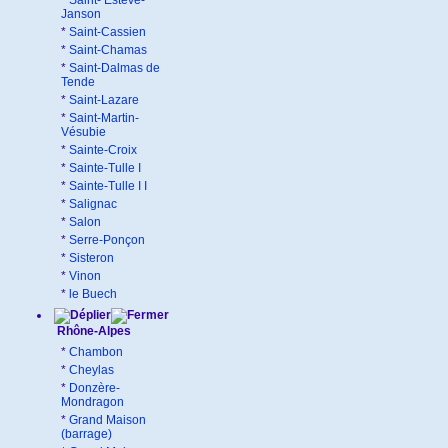
*
Saint- Estève-
Janson
*
Saint-Cassien
*
Saint-Chamas
*
Saint-Dalmas de
Tende
*
Saint-Lazare
*
Saint-Martin-
Vésubie
*
Sainte-Croix
*
Sainte-Tulle I
*
Sainte-Tulle I I
*
Salignac
*
Salon
*
Serre-Ponçon
*
Sisteron
*
Vinon
*
le Buech
Rhône-Alpes
*
Chambon
*
Cheylas
*
Donzère-
Mondragon
*
Grand Maison
(barrage)