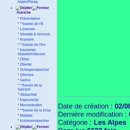
Argen/Parag
Autriche
*
Présentation
*
**bassin de l'Ill
*
Lünersee
*
Silvretta & Vermunt
*
Kopssee
*
**bassin de l'Inn
*
Kaunertal-
Gepatschstausee
*
Ötztal
*
Zillertal
*
Schlegeisspeicher
*
Zillersee
*
Gerlos
*
**bassin de la
Salzach
*
Stubachtal
*
Kaprunertal
Date de création :
02/0
*
Mooserboden
*
**bassin de la Drau
Dernière modification :
*
Maltatal
Catégorie :
Les Alpes
*
Kolnbreinspeicher