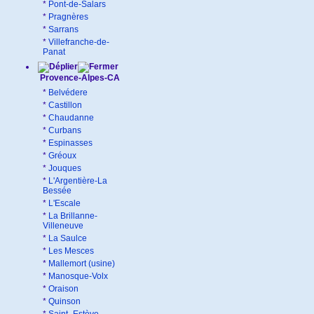
*
Pont-de-Salars
*
Pragnères
*
Sarrans
*
Villefranche-de-
Panat
Provence-Alpes-CA
*
Belvédere
*
Castillon
*
Chaudanne
*
Curbans
*
Espinasses
*
Gréoux
*
Jouques
*
L'Argentière-La
Bessée
*
L'Escale
*
La Brillanne-
Villeneuve
*
La Saulce
*
Les Mesces
*
Mallemort (usine)
*
Manosque-Volx
*
Oraison
*
Quinson