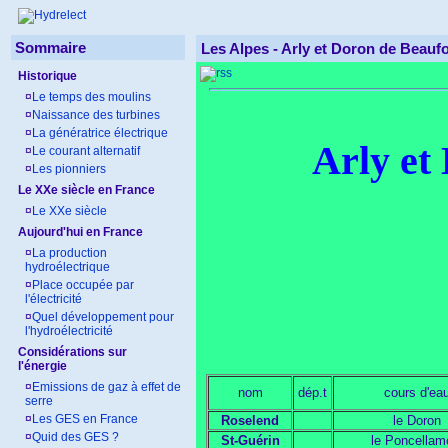
Sommaire
Les Alpes - Arly et Doron de Beaufo
Historique
¤
Le temps des moulins
¤
Naissance des turbines
¤
La génératrice électrique
Arly e
¤
Le courant alternatif
¤
Les pionniers
Le XXe siècle en France
¤
Le XXe siècle
Aujourd'hui en France
¤
La production
hydroélectrique
¤
Place occupée par
l'électricité
¤
Quel développement pour
l'hydroélectricité
Considérations sur
l'énergie
¤
Emissions de gaz à effet de
nom
dép.t
cours d'ea
serre
¤
Les GES en France
Roselend
le Doron
¤
Quid des GES ?
St-Guérin
le Poncellam