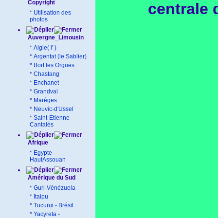
Copyright
centrale 
*
Utilisation des
photos
Auvergne_Limousin
*
Aigle( l' )
*
Argentat (le Sablier)
*
Bort les Orgues
*
Chastang
*
Enchanet
*
Grandval
*
Marèges
*
Neuvic-d'Ussel
*
Saint-Etienne-
Cantalès
Afrique
*
Egypte-
HautAssouan
Amérique du Sud
*
Guri-Vénézuela
*
Itaipu
*
Tucurui - Brésil
*
Yacyreta -