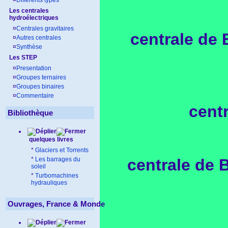
¤
Différents types
Les centrales
hydroélectriques
¤
Centrales gravitaires
centrale de 
¤
Autres centrales
¤
Synthèse
Les STEP
¤
Presentation
¤
Groupes ternaires
¤
Groupes binaires
¤
Commentaire
centr
Bibliothèque
quelques livres
*
Glaciers et Torrents
*
Les barrages du
centrale de B
soleil
*
Turbomachines
hydrauliques
Ouvrages, France & Monde