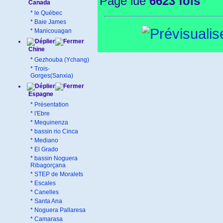
Page lue
6623 fois
Canada
*
le Québec
*
Baie James
*
Manicouagan
Chine
*
Gezhouba (Ychang)
*
Trois-
Gorges(Sanxia)
Espagne
*
Présentation
*
l'Ebre
*
Mequinenza
*
bassin rio Cinca
*
Mediano
*
El Grado
*
bassin Noguera
Ribagorçana
*
STEP de Moralets
*
Escales
*
Canelles
*
Santa Ana
*
Noguera Pallaresa
*
Camarasa