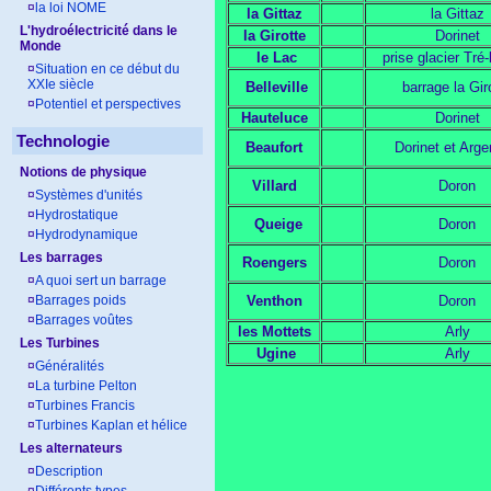
¤
la loi NOME
la Gittaz
la Gittaz
L'hydroélectricité dans le
la Girotte
Dorinet
Monde
le Lac
prise glacier Tré-
¤
Situation en ce début du
XXIe siècle
Belleville
barrage la Gir
¤
Potentiel et perspectives
Hauteluce
Dorinet
Technologie
Beaufort
Dorinet et Arge
Notions de physique
Villard
Doron
¤
Systèmes d'unités
¤
Hydrostatique
Queige
Doron
¤
Hydrodynamique
Les barrages
Roengers
Doron
¤
A quoi sert un barrage
¤
Barrages poids
Venthon
Doron
¤
Barrages voûtes
les Mottets
Arly
Les Turbines
Ugine
Arly
¤
Généralités
¤
La turbine Pelton
¤
Turbines Francis
¤
Turbines Kaplan et hélice
Les alternateurs
¤
Description