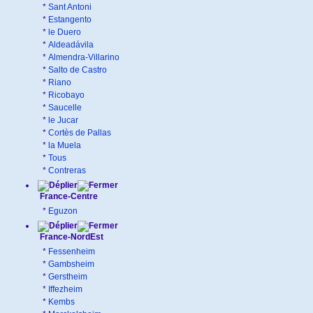
*
Sant Antoni
*
Estangento
*
le Duero
*
Aldeadávila
*
Almendra-Villarino
*
Salto de Castro
*
Riano
*
Ricobayo
*
Saucelle
*
le Jucar
*
Cortès de Pallas
*
la Muela
*
Tous
*
Contreras
France-Centre
*
Eguzon
France-NordEst
*
Fessenheim
*
Gambsheim
*
Gerstheim
*
Iffezheim
*
Kembs