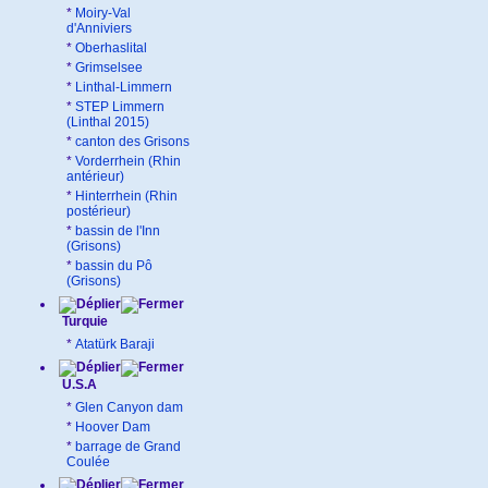
*
Moiry-Val
d'Anniviers
*
Oberhaslital
*
Grimselsee
*
Linthal-Limmern
*
STEP Limmern
(Linthal 2015)
*
canton des Grisons
*
Vorderrhein (Rhin
antérieur)
*
Hinterrhein (Rhin
postérieur)
*
bassin de l'Inn
(Grisons)
*
bassin du Pô
(Grisons)
Turquie
*
Atatürk Baraji
U.S.A
*
Glen Canyon dam
*
Hoover Dam
*
barrage de Grand
Coulée