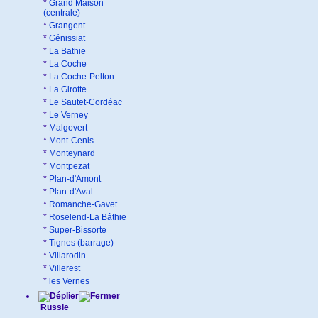
*
Grand Maison
(centrale)
*
Grangent
*
Génissiat
*
La Bathie
*
La Coche
*
La Coche-Pelton
*
La Girotte
*
Le Sautet-Cordéac
*
Le Verney
*
Malgovert
*
Mont-Cenis
*
Monteynard
*
Montpezat
*
Plan-d'Amont
*
Plan-d'Aval
*
Romanche-Gavet
*
Roselend-La Bâthie
*
Super-Bissorte
*
Tignes (barrage)
*
Villarodin
*
Villerest
*
les Vernes
Russie