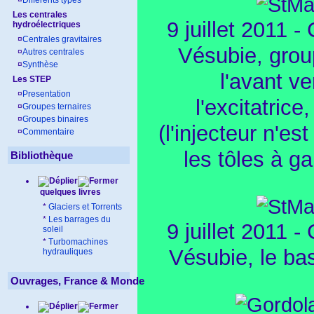
¤
Différents types
Les centrales
9 juillet 2011 -
hydroélectriques
¤
Centrales gravitaires
Vésubie, grou
¤
Autres centrales
¤
Synthèse
l'avant ver
Les STEP
¤
Presentation
l'excitatrice
¤
Groupes ternaires
¤
Groupes binaires
(l'injecteur n'es
¤
Commentaire
les tôles à ga
Bibliothèque
quelques livres
*
Glaciers et Torrents
*
Les barrages du
9 juillet 2011 -
soleil
*
Turbomachines
Vésubie, le ba
hydrauliques
Ouvrages, France & Monde