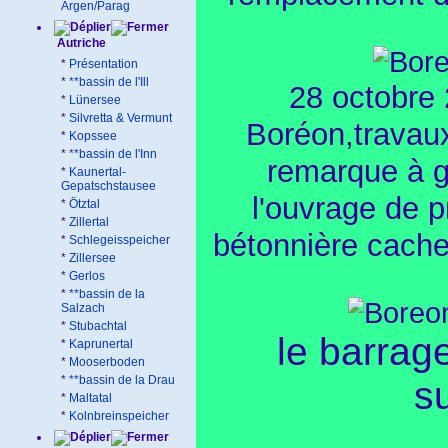
Argen/Parag
Autriche
*
Présentation
*
**bassin de l'Ill
28 octobre 
*
Lünersee
*
Silvretta & Vermunt
Boréon,travaux
*
Kopssee
*
**bassin de l'Inn
remarque à g
*
Kaunertal-
Gepatschstausee
l'ouvrage de p
*
Ötztal
*
Zillertal
bétonnière cache
*
Schlegeisspeicher
*
Zillersee
*
Gerlos
*
**bassin de la
Salzach
*
Stubachtal
le barrag
*
Kaprunertal
*
Mooserboden
*
**bassin de la Drau
s
*
Maltatal
*
Kolnbreinspeicher