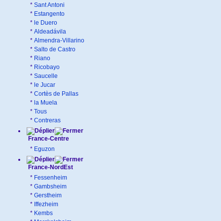
*
Sant Antoni
*
Estangento
*
le Duero
*
Aldeadávila
*
Almendra-Villarino
*
Salto de Castro
*
Riano
*
Ricobayo
*
Saucelle
*
le Jucar
*
Cortès de Pallas
*
la Muela
*
Tous
*
Contreras
France-Centre
*
Eguzon
France-NordEst
*
Fessenheim
*
Gambsheim
*
Gerstheim
*
Iffezheim
*
Kembs