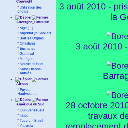
Copyright
3 août 2010 - pris
*
Utilisation des
photos
la G
Auvergne_Limousin
*
Aigle( l' )
*
Argentat (le Sablier)
*
Bort les Orgues
3 août 2010 
*
Chastang
*
Enchanet
*
Grandval
*
Marèges
*
Neuvic-d'Ussel
*
Saint-Etienne-
Barra
Cantalès
Afrique
*
Egypte-
HautAssouan
28 octobre 2010
Amérique du Sud
*
Guri-Vénézuela
travaux de
*
Itaipu
*
Tucurui - Brésil
remplacement d
*
Yacyreta -