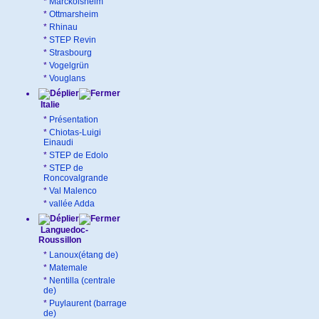
*
Marckolsheim
*
Ottmarsheim
*
Rhinau
*
STEP Revin
*
Strasbourg
*
Vogelgrün
*
Vouglans
Italie
*
Présentation
*
Chiotas-Luigi
Einaudi
*
STEP de Edolo
*
STEP de
Roncovalgrande
*
Val Malenco
*
vallée Adda
Languedoc-
Roussillon
*
Lanoux(étang de)
*
Matemale
*
Nentilla (centrale
de)
*
Puylaurent (barrage
de)