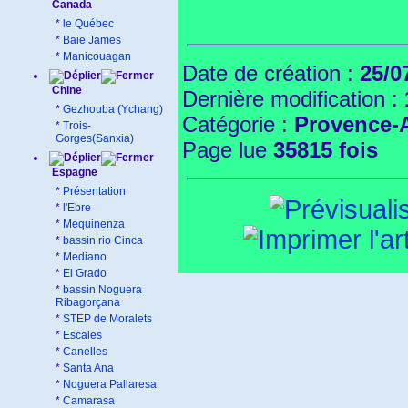
Canada
*
le Québec
*
Baie James
*
Manicouagan
Date de création :
25/0
Chine
Dernière modification :
*
Gezhouba (Ychang)
Catégorie :
Provence-
*
Trois-
Gorges(Sanxia)
Page lue
35815 fois
Espagne
*
Présentation
*
l'Ebre
*
Mequinenza
*
bassin rio Cinca
*
Mediano
*
El Grado
*
bassin Noguera
Ribagorçana
*
STEP de Moralets
*
Escales
*
Canelles
*
Santa Ana
*
Noguera Pallaresa
*
Camarasa