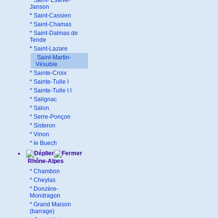
*
Saint- Estève-
Janson
*
Saint-Cassien
*
Saint-Chamas
*
Saint-Dalmas de
Tende
*
Saint-Lazare
Saint-Martin-
Vésubie
*
Sainte-Croix
*
Sainte-Tulle I
*
Sainte-Tulle I I
*
Salignac
*
Salon
*
Serre-Ponçon
*
Sisteron
*
Vinon
*
le Buech
Rhône-Alpes
*
Chambon
*
Cheylas
*
Donzère-
Mondragon
*
Grand Maison
(barrage)