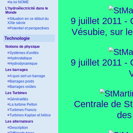
¤
la loi NOME
L'hydroélectricité dans le
Monde
9 juillet 2011 -
¤
Situation en ce début du
XXIe siècle
¤
Potentiel et perspectives
Vésubie, sur le
Technologie
Notions de physique
¤
Systèmes d'unités
¤
Hydrostatique
9 juillet 2011 -
¤
Hydrodynamique
Les barrages
¤
A quoi sert un barrage
¤
Barrages poids
¤
Barrages voûtes
Les Turbines
¤
Généralités
Centrale de St
¤
La turbine Pelton
¤
Turbines Francis
des
¤
Turbines Kaplan et hélice
Les alternateurs
¤
Description