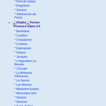
*
Pont-de-Salars
*
Pragnères
*
Sarrans
*
Villefranche-de-
Panat
Provence-Alpes-CA
*
Belvédere
*
Castillon
*
Chaudanne
*
Curbans
*
Espinasses
*
Gréoux
*
Jouques
*
L'Argentière-La
Bessée
*
L'Escale
*
La Brillanne-
Villeneuve
*
La Saulce
*
Les Mesces
*
Mallemort (usine)
*
Manosque-Volx
*
Oraison
*
Quinson