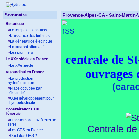
Sommaire
Provence-Alpes-CA - Saint-Martin-
Historique
¤
Le temps des moulins
¤
Naissance des turbines
¤
La génératrice électrique
¤
Le courant alternatif
¤
Les pionniers
centrale de S
Le XXe siècle en France
¤
Le XXe siècle
ouvrages 
Aujourd'hui en France
¤
La production
hydroélectrique
(carac
¤
Place occupée par
l'électricité
¤
Quel développement pour
l'hydroélectricité
Considérations sur
l'énergie
¤
Emissions de gaz à effet de
serre
Centrale de
¤
Les GES en France
¤
Quid des GES ?