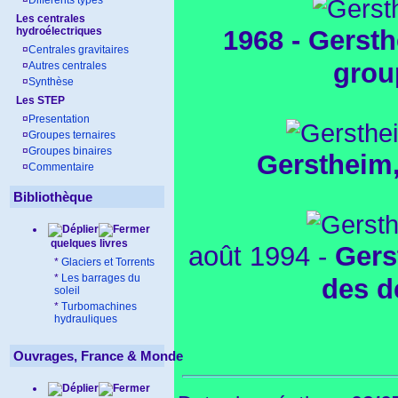
¤
Différents types
Les centrales
1968 - Gersth
hydroélectriques
¤
Centrales gravitaires
grou
¤
Autres centrales
¤
Synthèse
Les STEP
¤
Presentation
¤
Groupes ternaires
¤
Groupes binaires
Gerstheim
¤
Commentaire
Bibliothèque
quelques livres
août 1994 -
Gers
*
Glaciers et Torrents
*
Les barrages du
des d
soleil
*
Turbomachines
hydrauliques
Ouvrages, France & Monde