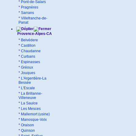
*
Pont-de-Salars
*
Pragnères
*
Sarrans
*
Villefranche-de-
Panat
Provence-Alpes-CA
*
Belvédere
*
Castillon
*
Chaudanne
*
Curbans
*
Espinasses
*
Gréoux
*
Jouques
*
L'Argentière-La
Bessée
*
L'Escale
*
La Brillanne-
Villeneuve
*
La Saulce
*
Les Mesces
*
Mallemort (usine)
*
Manosque-Volx
*
Oraison
*
Quinson