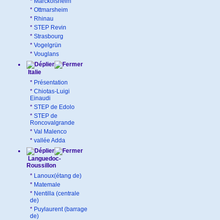
*
Marckolsheim
*
Ottmarsheim
*
Rhinau
*
STEP Revin
*
Strasbourg
*
Vogelgrün
*
Vouglans
Italie
*
Présentation
*
Chiotas-Luigi
Einaudi
*
STEP de Edolo
*
STEP de
Roncovalgrande
*
Val Malenco
*
vallée Adda
Languedoc-
Roussillon
*
Lanoux(étang de)
*
Matemale
*
Nentilla (centrale
de)
*
Puylaurent (barrage
de)