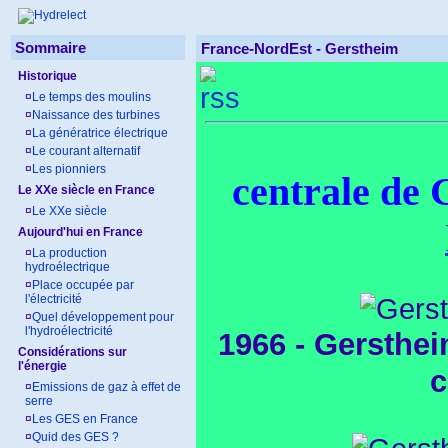
Sommaire
France-NordEst - Gerstheim
Historique
¤
Le temps des moulins
¤
Naissance des turbines
¤
La génératrice électrique
¤
Le courant alternatif
¤
Les pionniers
centrale de 
Le XXe siècle en France
¤
Le XXe siècle
Aujourd'hui en France
¤
La production
hydroélectrique
¤
Place occupée par
l'électricité
¤
Quel développement pour
l'hydroélectricité
1966 - Gersthe
Considérations sur
l'énergie
c
¤
Emissions de gaz à effet de
serre
¤
Les GES en France
¤
Quid des GES ?