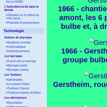
¤
la loi NOME
1966 - chantie
L'hydroélectricité dans le
Monde
amont, les 6 
¤
Situation en ce début du
XXIe siècle
¤
Potentiel et perspectives
bulbe et, à d
Technologie
Notions de physique
¤
Systèmes d'unités
¤
Hydrostatique
1966 - Gerst
¤
Hydrodynamique
Les barrages
groupe bulbe,
¤
A quoi sert un barrage
¤
Barrages poids
¤
Barrages voûtes
Les Turbines
¤
Généralités
Gerstheim, rou
¤
La turbine Pelton
¤
Turbines Francis
¤
Turbines Kaplan et hélice
Les alternateurs
¤
Description