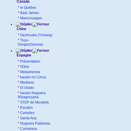
Canada
*
le Québec
*
Baie James
*
Manicouagan
Chine
*
Gezhouba (Ychang)
*
Trois-
Gorges(Sanxia)
Espagne
*
Présentation
*
l'Ebre
*
Mequinenza
*
bassin rio Cinca
*
Mediano
*
El Grado
*
bassin Noguera
Ribagorçana
*
STEP de Moralets
*
Escales
*
Canelles
*
Santa Ana
*
Noguera Pallaresa
*
Camarasa