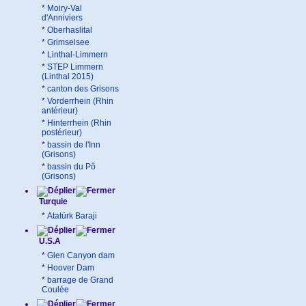
*
Moiry-Val
d'Anniviers
*
Oberhaslital
*
Grimselsee
*
Linthal-Limmern
*
STEP Limmern
(Linthal 2015)
*
canton des Grisons
*
Vorderrhein (Rhin
antérieur)
*
Hinterrhein (Rhin
postérieur)
*
bassin de l'Inn
(Grisons)
*
bassin du Pô
(Grisons)
Turquie
*
Atatürk Baraji
U.S.A
*
Glen Canyon dam
*
Hoover Dam
*
barrage de Grand
Coulée