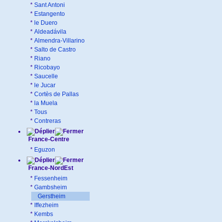
*
Sant Antoni
*
Estangento
*
le Duero
*
Aldeadávila
*
Almendra-Villarino
*
Salto de Castro
*
Riano
*
Ricobayo
*
Saucelle
*
le Jucar
*
Cortès de Pallas
*
la Muela
*
Tous
*
Contreras
France-Centre
*
Eguzon
France-NordEst
*
Fessenheim
*
Gambsheim
Gerstheim
*
Iffezheim
*
Kembs