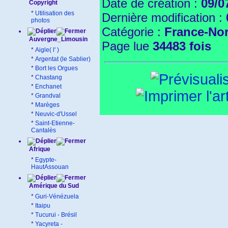
Date de création :
09/0
Copyright
*
Utilisation des
Dernière modification :
photos
Catégorie :
France-No
Auvergne_Limousin
Page lue
34483 fois
*
Aigle( l' )
*
Argentat (le Sablier)
*
Bort les Orgues
*
Chastang
*
Enchanet
*
Grandval
*
Marèges
*
Neuvic-d'Ussel
*
Saint-Etienne-
Cantalès
Afrique
*
Egypte-
HautAssouan
Amérique du Sud
*
Guri-Vénézuela
*
Itaipu
*
Tucurui - Brésil
*
Yacyreta -