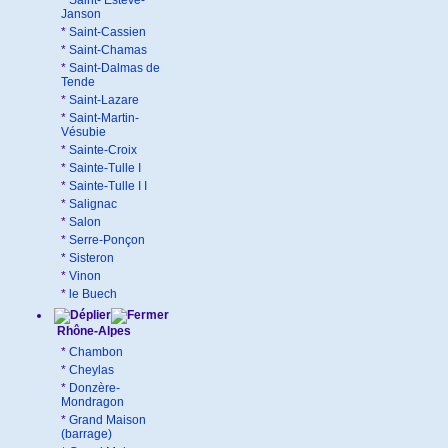
*
Saint- Estève-
Janson
*
Saint-Cassien
*
Saint-Chamas
*
Saint-Dalmas de
Tende
*
Saint-Lazare
*
Saint-Martin-
Vésubie
*
Sainte-Croix
*
Sainte-Tulle I
*
Sainte-Tulle I I
*
Salignac
*
Salon
*
Serre-Ponçon
*
Sisteron
*
Vinon
*
le Buech
Rhône-Alpes
*
Chambon
*
Cheylas
*
Donzère-
Mondragon
*
Grand Maison
(barrage)