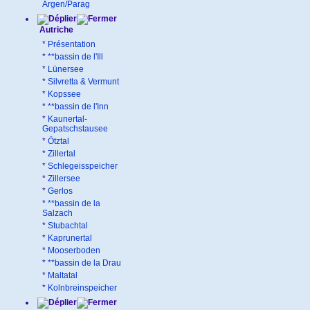
Argen/Parag
Autriche
*
Présentation
*
**bassin de l'Ill
*
Lünersee
*
Silvretta & Vermunt
*
Kopssee
*
**bassin de l'Inn
*
Kaunertal-
Gepatschstausee
*
Ötztal
*
Zillertal
*
Schlegeisspeicher
*
Zillersee
*
Gerlos
*
**bassin de la
Salzach
*
Stubachtal
*
Kaprunertal
*
Mooserboden
*
**bassin de la Drau
*
Maltatal
*
Kolnbreinspeicher