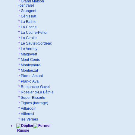
*
Grand Maison
(centrale)
*
Grangent
*
Génissiat
*
La Bathie
*
La Coche
*
La Coche-Pelton
*
La Girotte
*
Le Sautet-Cordéac
*
Le Verney
*
Malgovert
*
Mont-Cenis
*
Monteynard
*
Montpezat
*
Plan-d'Amont
*
Plan-d'Aval
*
Romanche-Gavet
*
Roselend-La Bâthie
*
Super-Bissorte
*
Tignes (barrage)
*
Villarodin
*
Villerest
*
les Vernes
Russie