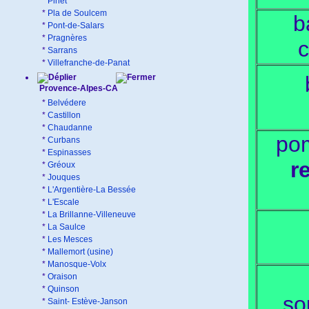
*
Pinet
*
Pla de Soulcem
b
*
Pont-de-Salars
*
Pragnères
c
*
Sarrans
*
Villefranche-de-Panat
Provence-Alpes-CA
*
Belvédere
*
Castillon
*
Chaudanne
po
*
Curbans
*
Espinasses
r
*
Gréoux
*
Jouques
*
L'Argentière-La Bessée
*
L'Escale
*
La Brillanne-Villeneuve
*
La Saulce
*
Les Mesces
*
Mallemort (usine)
*
Manosque-Volx
*
Oraison
*
Quinson
so
*
Saint- Estève-Janson