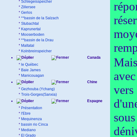
*
Schlegeisspeicher
répo
*
Zillersee
*
Gerlos
rése
*
**bassin de la Salzach
*
Stubachtal
*
Kaprunertal
moye
*
Mooserboden
*
**bassin de la Drau
remp
*
Maltatal
*
Kolnbreinspeicher
Canada
Mais
*
le Québec
*
Baie James
avec 
*
Manicouagan
Chine
vers 
*
Gezhouba (Ychang)
*
Trois-Gorges(Sanxia)
d'un
Espagne
*
Présentation
sous 
*
l'Ebre
*
Mequinenza
*
bassin rio Cinca
déni
*
Mediano
*
El Grado