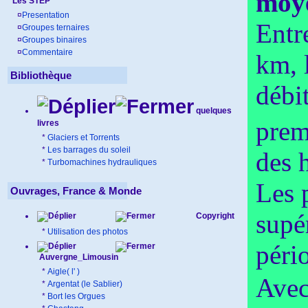
moy
Les STEP
¤
Presentation
Entr
¤
Groupes ternaires
¤
Groupes binaires
¤
Commentaire
km, 
Bibliothèque
débit
quelques
prem
livres
*
Glaciers et Torrents
*
Les barrages du soleil
des 
*
Turbomachines hydrauliques
Les 
Ouvrages, France & Monde
supér
Copyright
*
Utilisation des photos
péri
Auvergne_Limousin
*
Aigle( l' )
Avec 
*
Argentat (le Sablier)
*
Bort les Orgues