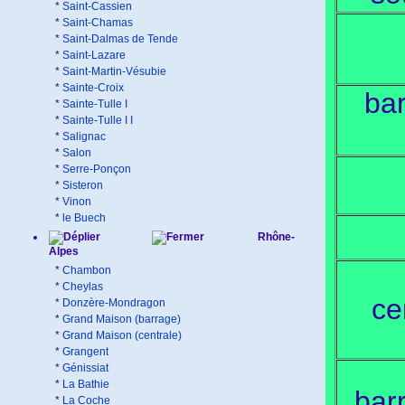
*
Saint-Cassien
*
Saint-Chamas
*
Saint-Dalmas de Tende
*
Saint-Lazare
*
Saint-Martin-Vésubie
*
Sainte-Croix
ba
*
Sainte-Tulle I
*
Sainte-Tulle I I
*
Salignac
*
Salon
*
Serre-Ponçon
*
Sisteron
*
Vinon
*
le Buech
Rhône-
Alpes
*
Chambon
*
Cheylas
ce
*
Donzère-Mondragon
*
Grand Maison (barrage)
*
Grand Maison (centrale)
*
Grangent
*
Génissiat
*
La Bathie
bar
*
La Coche