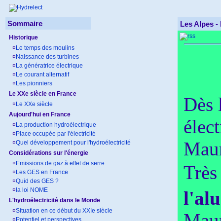
Sommaire
Les Alpes -
Historique
¤
Le temps des moulins
¤
Naissance des turbines
¤
La génératrice électrique
¤
Le courant alternatif
¤
Les pionniers
Le XXe siècle en France
Dès 
¤
Le XXe siècle
Aujourd'hui en France
élect
¤
La production hydroélectrique
¤
Place occupée par l'électricité
Maur
¤
Quel développement pour l'hydroélectricité
Considérations sur l'énergie
¤
Emissions de gaz à effet de serre
Très
¤
Les GES en France
¤
Quid des GES ?
¤
la loi NOME
l'al
L'hydroélectricité dans le Monde
¤
Situation en ce début du XXIe siècle
Maur
¤
Potentiel et perspectives