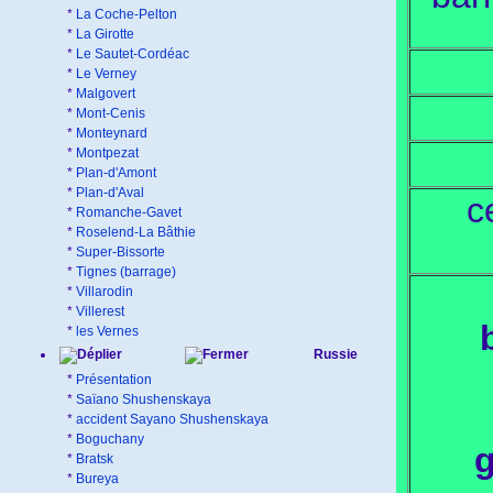
*
La Coche-Pelton
*
La Girotte
*
Le Sautet-Cordéac
*
Le Verney
*
Malgovert
*
Mont-Cenis
*
Monteynard
*
Montpezat
*
Plan-d'Amont
*
Plan-d'Aval
c
*
Romanche-Gavet
*
Roselend-La Bâthie
*
Super-Bissorte
*
Tignes (barrage)
*
Villarodin
*
Villerest
*
les Vernes
Russie
*
Présentation
*
Saïano Shushenskaya
*
accident Sayano Shushenskaya
*
Boguchany
g
*
Bratsk
*
Bureya