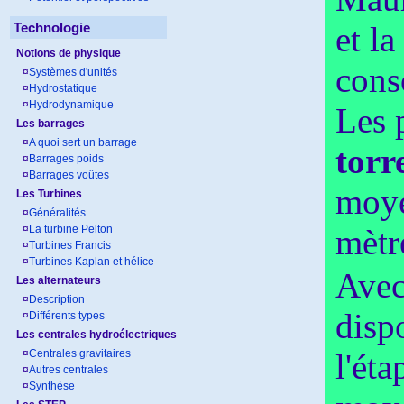
Technologie
et l
Notions de physique
cons
¤
Systèmes d'unités
¤
Hydrostatique
¤
Hydrodynamique
Les 
Les barrages
¤
A quoi sert un barrage
torr
¤
Barrages poids
¤
Barrages voûtes
moye
Les Turbines
¤
Généralités
¤
La turbine Pelton
mètr
¤
Turbines Francis
¤
Turbines Kaplan et hélice
Avec
Les alternateurs
¤
Description
disp
¤
Différents types
Les centrales hydroélectriques
¤
Centrales gravitaires
l'éta
¤
Autres centrales
¤
Synthèse