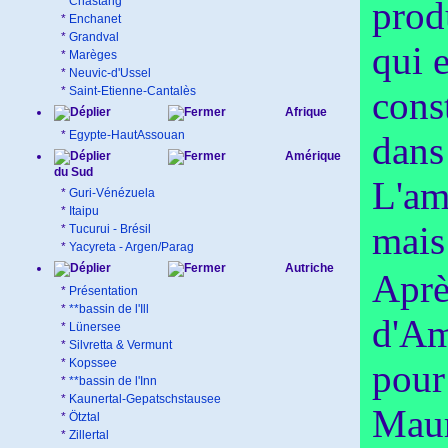
*
Chastang
prod
*
Enchanet
*
Grandval
qui 
*
Marèges
*
Neuvic-d'Ussel
*
Saint-Etienne-Cantalès
cons
Afrique
*
Egypte-HautAssouan
dans
Amérique
du Sud
L'am
*
Guri-Vénézuela
*
Itaipu
mais
*
Tucurui - Brésil
*
Yacyreta - Argen/Parag
Autriche
Aprè
*
Présentation
*
**bassin de l'Ill
d'Am
*
Lünersee
*
Silvretta & Vermunt
*
Kopssee
pour
*
**bassin de l'Inn
*
Kaunertal-Gepatschstausee
Maur
*
Ötztal
*
Zillertal