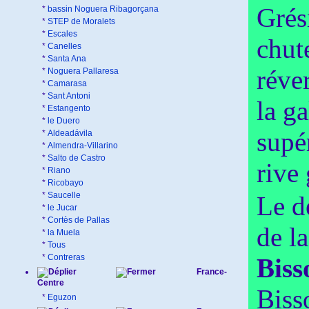
Grés
*
bassin Noguera Ribagorçana
*
STEP de Moralets
*
Escales
chut
*
Canelles
*
Santa Ana
réve
*
Noguera Pallaresa
*
Camarasa
*
Sant Antoni
la g
*
Estangento
*
le Duero
supér
*
Aldeadávila
*
Almendra-Villarino
*
Salto de Castro
rive 
*
Riano
*
Ricobayo
*
Saucelle
Le d
*
le Jucar
*
Cortès de Pallas
de l
*
la Muela
*
Tous
*
Contreras
Biss
France-
Centre
Biss
*
Eguzon