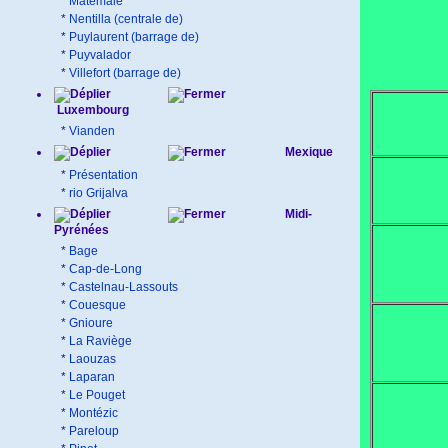
*
Matemale
*
Nentilla (centrale de)
*
Puylaurent (barrage de)
*
Puyvalador
*
Villefort (barrage de)
Luxembourg
*
Vianden
Mexique
*
Présentation
*
rio Grijalva
Midi-
Pyrénées
*
Bage
*
Cap-de-Long
*
Castelnau-Lassouts
*
Couesque
*
Gnioure
*
La Raviège
*
Laouzas
*
Laparan
*
Le Pouget
*
Montézic
*
Pareloup