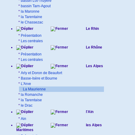
*
bassin Lot-Truyère
*
bassin Tarn-Agout
*
la Maronne
*
la Tarentaine
*
le Chassezac
Le Rhin
*
Présentation
*
Les centrales
Le Rhône
*
Présentation
*
Les centrales
Les Alpes
*
Arly et Doron de Beaufort
*
Basse-Isère et Bourne
*
L'Arve
La Maurienne
*
la Romanche
*
la Tarentaise
*
le Drac
l'Ain
*
Ain
les Alpes
Maritimes