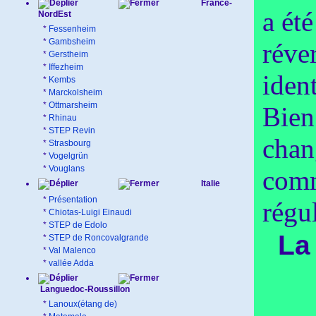
France-
a été
NordEst
*
Fessenheim
*
Gambsheim
réve
*
Gerstheim
*
Iffezheim
iden
*
Kembs
*
Marckolsheim
*
Ottmarsheim
Bien
*
Rhinau
*
STEP Revin
chan
*
Strasbourg
*
Vogelgrün
*
Vouglans
comme
Italie
*
Présentation
régu
*
Chiotas-Luigi Einaudi
*
STEP de Edolo
La
*
STEP de Roncovalgrande
*
Val Malenco
*
vallée Adda
Languedoc-Roussillon
*
Lanoux(étang de)