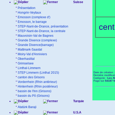
Suisse
*
Présentation
*
Hongrin-Veytaux
*
Emosson (complexe d')
*
Emosson, le barrage
cent
*
STEP-Nant-de-Drance, présentation
*
STEP-Nant-de-Drance, la centrale
*
Mauvoisin-Val de Bagnes
*
Grande Dixence (complexe)
*
Grande Dixence(barrage)
*
Mattmark-Saastal
*
Moiry-Val d'Anniviers
*
Oberhaslital
*
Grimselsee
*
Linthal-Limmern
*
STEP Limmern (Linthal 2015)
Date de création 
Dernière modificat
*
canton des Grisons
Catégorie :
Les A
Page lue
54187 f
*
Vorderrhein (Rhin antérieur)
*
Hinterrhein (Rhin postérieur)
*
bassin de l'Inn (Grisons)
*
bassin du Pô (Grisons)
Turquie
*
Atatürk Baraji
U.S.A