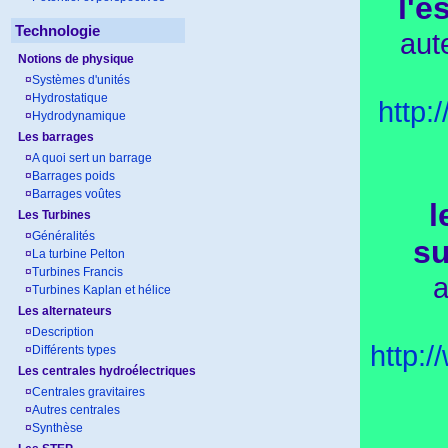
l'e
Technologie
aut
Notions de physique
¤
Systèmes d'unités
¤
Hydrostatique
http
¤
Hydrodynamique
Les barrages
¤
A quoi sert un barrage
¤
Barrages poids
¤
Barrages voûtes
l
Les Turbines
¤
Généralités
su
¤
La turbine Pelton
¤
Turbines Francis
a
¤
Turbines Kaplan et hélice
Les alternateurs
¤
Description
http:
¤
Différents types
Les centrales hydroélectriques
¤
Centrales gravitaires
¤
Autres centrales
¤
Synthèse