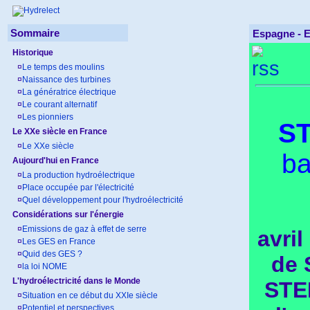
Sommaire
Espagne -
E
Historique
¤
Le temps des moulins
¤
Naissance des turbines
¤
La génératrice électrique
¤
Le courant alternatif
¤
Les pionniers
ST
Le XXe siècle en France
¤
Le XXe siècle
b
Aujourd'hui en France
¤
La production hydroélectrique
¤
Place occupée par l'électricité
¤
Quel développement pour l'hydroélectricité
Considérations sur l'énergie
¤
Emissions de gaz à effet de serre
avril
¤
Les GES en France
¤
Quid des GES ?
de 
¤
la loi NOME
L'hydroélectricité dans le Monde
STEP
¤
Situation en ce début du XXIe siècle
¤
Potentiel et perspectives