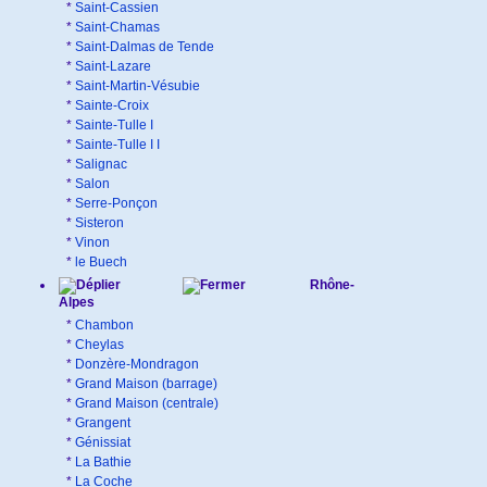
*
Saint-Cassien
*
Saint-Chamas
*
Saint-Dalmas de Tende
*
Saint-Lazare
*
Saint-Martin-Vésubie
*
Sainte-Croix
*
Sainte-Tulle I
*
Sainte-Tulle I I
*
Salignac
*
Salon
*
Serre-Ponçon
*
Sisteron
*
Vinon
*
le Buech
Rhône-
Alpes
*
Chambon
*
Cheylas
*
Donzère-Mondragon
*
Grand Maison (barrage)
*
Grand Maison (centrale)
*
Grangent
*
Génissiat
*
La Bathie
*
La Coche