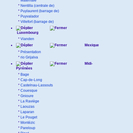
*
Matemale
*
Nentilla (centrale de)
*
Puylaurent (barrage de)
*
Puyvalador
*
Villefort (barrage de)
Luxembourg
*
Vianden
Mexique
*
Présentation
*
rio Grijalva
Midi-
Pyrénées
*
Bage
*
Cap-de-Long
*
Castelnau-Lassouts
*
Couesque
*
Gnioure
*
La Raviège
*
Laouzas
*
Laparan
*
Le Pouget
*
Montézic
*
Pareloup