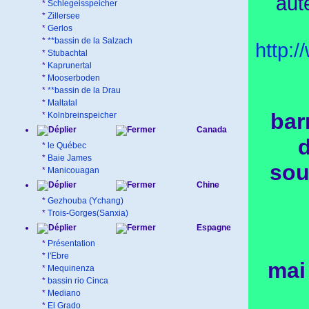
aut
*
Schlegeisspeicher
*
Zillersee
*
Gerlos
*
**bassin de la Salzach
http:
*
Stubachtal
*
Kaprunertal
*
Mooserboden
*
**bassin de la Drau
*
Maltatal
bar
*
Kolnbreinspeicher
Canada
d
*
le Québec
*
Baie James
sou
*
Manicouagan
Chine
*
Gezhouba (Ychang)
*
Trois-Gorges(Sanxia)
Espagne
*
Présentation
*
l'Ebre
mai
*
Mequinenza
*
bassin rio Cinca
*
Mediano
*
El Grado