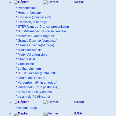
Suisse
*
Présentation
*
Hongrin-Veytaux
*
Emosson (complexe d')
*
Emosson, le barrage
*
STEP-Nant-de-Drance, présentation
*
STEP-Nant-de-Drance, la centrale
*
Mauvoisin-Val de Bagnes
*
Grande Dixence (complexe)
*
Grande Dixence(barrage)
*
Mattmark-Saastal
*
Moiry-Val d'Anniviers
*
Oberhaslital
*
Grimselsee
*
Linthal-Limmern
*
STEP Limmern (Linthal 2015)
*
canton des Grisons
*
Vorderrhein (Rhin antérieur)
*
Hinterrhein (Rhin postérieur)
*
bassin de l'Inn (Grisons)
*
bassin du Pô (Grisons)
Turquie
*
Atatürk Baraji
U.S.A