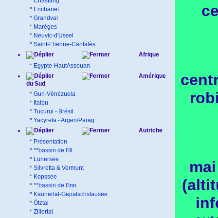
*
Chastang
ce
*
Enchanet
*
Grandval
*
Marèges
*
Neuvic-d'Ussel
*
Saint-Etienne-Cantalès
Afrique
*
Egypte-HautAssouan
centr
Amérique
du Sud
rob
*
Guri-Vénézuela
*
Itaipu
*
Tucurui - Brésil
*
Yacyreta - Argen/Parag
Autriche
*
Présentation
*
**bassin de l'Ill
*
Lünersee
mai
*
Silvretta & Vermunt
*
Kopssee
(alt
*
**bassin de l'Inn
*
Kaunertal-Gepatschstausee
in
*
Ötztal
*
Zillertal