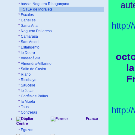
aut
*
bassin Noguera Ribagorçana
STEP de Moralets
*
Escales
*
Canelles
http:
*
Santa Ana
*
Noguera Pallaresa
*
Camarasa
*
Sant Antoni
*
Estangento
*
le Duero
octo
*
Aldeadávila
*
Almendra-Villarino
l
*
Salto de Castro
*
Riano
F
*
Ricobayo
*
Saucelle
*
le Jucar
*
Cortès de Pallas
*
la Muela
*
Tous
http:
*
Contreras
France-
Centre
*
Eguzon