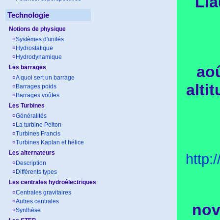
Lla
Technologie
Notions de physique
¤
Systèmes d'unités
¤
Hydrostatique
¤
Hydrodynamique
aoû
Les barrages
¤
A quoi sert un barrage
alti
¤
Barrages poids
¤
Barrages voûtes
Les Turbines
¤
Généralités
¤
La turbine Pelton
¤
Turbines Francis
¤
Turbines Kaplan et hélice
Les alternateurs
http
¤
Description
¤
Différents types
Les centrales hydroélectriques
¤
Centrales gravitaires
¤
Autres centrales
nov
¤
Synthèse