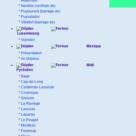
*
Matemale
*
Nentilla (centrale de)
*
Puylaurent (barrage de)
*
Puyvalador
*
Villefort (barrage de)
Luxembourg
*
Vianden
Mexique
*
Présentation
*
rio Grijalva
Midi-
Pyrénées
*
Bage
*
Cap-de-Long
*
Castelnau-Lassouts
*
Couesque
*
Gnioure
*
La Raviège
*
Laouzas
*
Laparan
*
Le Pouget
*
Montézic
*
Pareloup