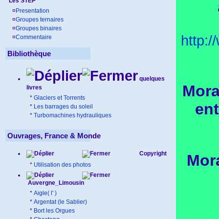
Les STEP
¤
Presentation
¤
Groupes ternaires
¤
Groupes binaires
http:
¤
Commentaire
Bibliothèque
quelques
Mora
livres
*
Glaciers et Torrents
ent
*
Les barrages du soleil
*
Turbomachines hydrauliques
Ouvrages, France & Monde
Copyright
Mora
*
Utilisation des photos
Auvergne_Limousin
*
Aigle( l' )
*
Argentat (le Sablier)
*
Bort les Orgues