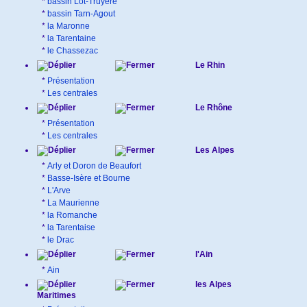
*
bassin Lot-Truyère
*
bassin Tarn-Agout
*
la Maronne
*
la Tarentaine
*
le Chassezac
Le Rhin
*
Présentation
*
Les centrales
Le Rhône
*
Présentation
*
Les centrales
Les Alpes
*
Arly et Doron de Beaufort
*
Basse-Isère et Bourne
*
L'Arve
*
La Maurienne
*
la Romanche
*
la Tarentaise
*
le Drac
l'Ain
*
Ain
les Alpes
Maritimes