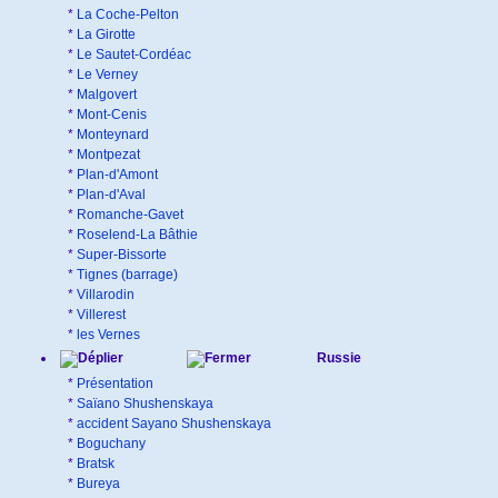
*
La Coche-Pelton
*
La Girotte
*
Le Sautet-Cordéac
*
Le Verney
*
Malgovert
*
Mont-Cenis
*
Monteynard
*
Montpezat
*
Plan-d'Amont
*
Plan-d'Aval
*
Romanche-Gavet
*
Roselend-La Bâthie
*
Super-Bissorte
*
Tignes (barrage)
*
Villarodin
*
Villerest
*
les Vernes
Russie
*
Présentation
*
Saïano Shushenskaya
*
accident Sayano Shushenskaya
*
Boguchany
*
Bratsk
*
Bureya