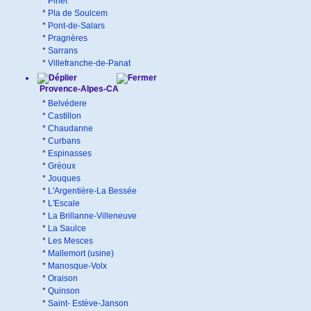
*
Pinet
*
Pla de Soulcem
*
Pont-de-Salars
*
Pragnères
*
Sarrans
*
Villefranche-de-Panat
Provence-Alpes-CA
*
Belvédere
*
Castillon
*
Chaudanne
*
Curbans
*
Espinasses
*
Gréoux
*
Jouques
*
L'Argentière-La Bessée
*
L'Escale
*
La Brillanne-Villeneuve
*
La Saulce
*
Les Mesces
*
Mallemort (usine)
*
Manosque-Volx
*
Oraison
*
Quinson
*
Saint- Estève-Janson