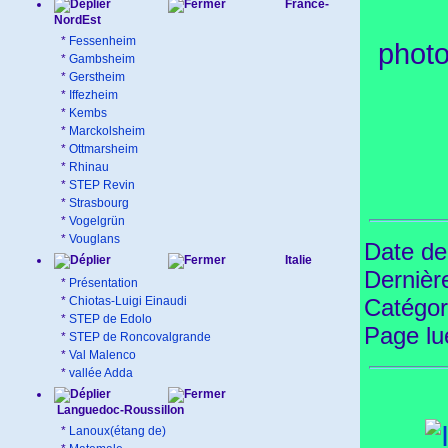
France-
NordEst
*
Fessenheim
photo
*
Gambsheim
*
Gerstheim
*
Iffezheim
*
Kembs
*
Marckolsheim
*
Ottmarsheim
*
Rhinau
*
STEP Revin
*
Strasbourg
*
Vogelgrün
*
Vouglans
Date de
Italie
Dernièr
*
Présentation
*
Chiotas-Luigi Einaudi
Catégor
*
STEP de Edolo
Page l
*
STEP de Roncovalgrande
*
Val Malenco
*
vallée Adda
Languedoc-Roussillon
*
Lanoux(étang de)