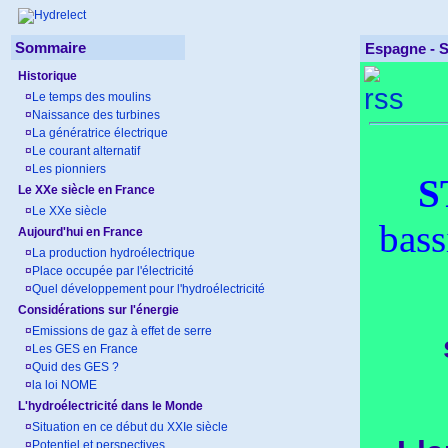
Sommaire
Espagne -
S
Historique
¤
Le temps des moulins
¤
Naissance des turbines
¤
La génératrice électrique
¤
Le courant alternatif
¤
Les pionniers
S
Le XXe siècle en France
¤
Le XXe siècle
bass
Aujourd'hui en France
¤
La production hydroélectrique
¤
Place occupée par l'électricité
¤
Quel développement pour l'hydroélectricité
Considérations sur l'énergie
¤
Emissions de gaz à effet de serre
¤
Les GES en France
¤
Quid des GES ?
¤
la loi NOME
L'hydroélectricité dans le Monde
¤
Situation en ce début du XXIe siècle
¤
Potentiel et perspectives