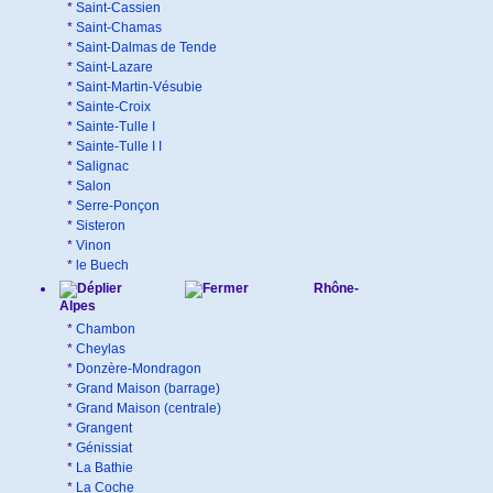
*
Saint-Cassien
*
Saint-Chamas
*
Saint-Dalmas de Tende
*
Saint-Lazare
*
Saint-Martin-Vésubie
*
Sainte-Croix
*
Sainte-Tulle I
*
Sainte-Tulle I I
*
Salignac
*
Salon
*
Serre-Ponçon
*
Sisteron
*
Vinon
*
le Buech
Rhône-
Alpes
*
Chambon
*
Cheylas
*
Donzère-Mondragon
*
Grand Maison (barrage)
*
Grand Maison (centrale)
*
Grangent
*
Génissiat
*
La Bathie
*
La Coche