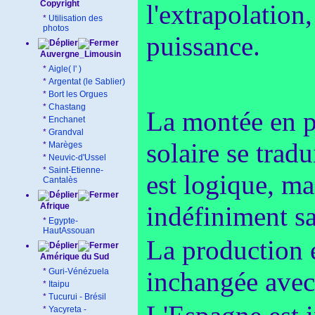
Copyright
l'extrapolation
*
Utilisation des
photos
puissance.
Auvergne_Limousin
*
Aigle( l' )
*
Argentat (le Sablier)
*
Bort les Orgues
*
Chastang
La montée en pu
*
Enchanet
*
Grandval
solaire se trad
*
Marèges
*
Neuvic-d'Ussel
*
Saint-Etienne-
est logique, ma
Cantalès
Afrique
indéfiniment sa
*
Egypte-
HautAssouan
La production é
Amérique du Sud
*
Guri-Vénézuela
inchangée avec 
*
Itaipu
*
Tucurui - Brésil
*
Yacyreta -