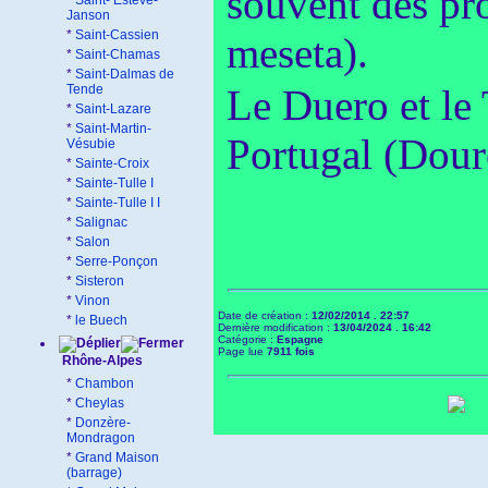
souvent des pro
*
Saint- Estève-
Janson
*
Saint-Cassien
meseta).
*
Saint-Chamas
*
Saint-Dalmas de
Tende
Le Duero et le 
*
Saint-Lazare
*
Saint-Martin-
Portugal (Douro
Vésubie
*
Sainte-Croix
*
Sainte-Tulle I
*
Sainte-Tulle I I
*
Salignac
*
Salon
*
Serre-Ponçon
*
Sisteron
*
Vinon
Date de création :
12/02/2014 . 22:57
*
le Buech
Dernière modification :
13/04/2024 . 16:42
Catégorie :
Espagne
Page lue
7911 fois
Rhône-Alpes
*
Chambon
*
Cheylas
*
Donzère-
Mondragon
*
Grand Maison
(barrage)