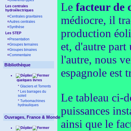
¤
Différents types
Le
facteur de 
Les centrales
hydroélectriques
médiocre, il tr
¤
Centrales gravitaires
¤
Autres centrales
¤
Synthèse
production éoli
Les STEP
¤
Presentation
et, d'autre part
¤
Groupes ternaires
¤
Groupes binaires
¤
Commentaire
l'autre, nous v
Bibliothèque
espagnole est tr
quelques livres
*
Glaciers et Torrents
*
Les barrages du
Le tableau ci-d
soleil
*
Turbomachines
hydrauliques
puissances inst
Ouvrages, France & Monde
ainsi que le fa