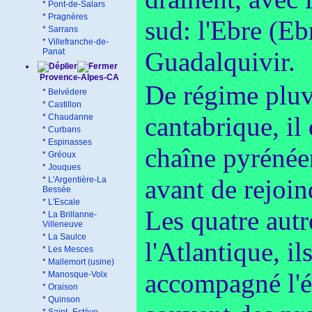
*
Pont-de-Salars
*
Pragnères
sud: l'Ebre (Eb
*
Sarrans
*
Villefranche-de-
Panat
Guadalquivir.
Provence-Alpes-CA
De régime pluvi
*
Belvédere
*
Castillon
cantabrique, il
*
Chaudanne
*
Curbans
*
Espinasses
chaîne pyrénéen
*
Gréoux
*
Jouques
avant de rejoin
*
L'Argentière-La
Bessée
*
L'Escale
Les quatre autr
*
La Brillanne-
Villeneuve
*
La Saulce
l'Atlantique, il
*
Les Mesces
*
Mallemort (usine)
accompagné l'é
*
Manosque-Volx
*
Oraison
*
Quinson