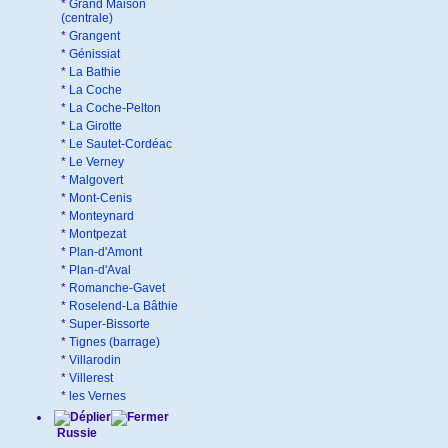
*
Grand Maison
(centrale)
*
Grangent
*
Génissiat
*
La Bathie
*
La Coche
*
La Coche-Pelton
*
La Girotte
*
Le Sautet-Cordéac
*
Le Verney
*
Malgovert
*
Mont-Cenis
*
Monteynard
*
Montpezat
*
Plan-d'Amont
*
Plan-d'Aval
*
Romanche-Gavet
*
Roselend-La Bâthie
*
Super-Bissorte
*
Tignes (barrage)
*
Villarodin
*
Villerest
*
les Vernes
Russie