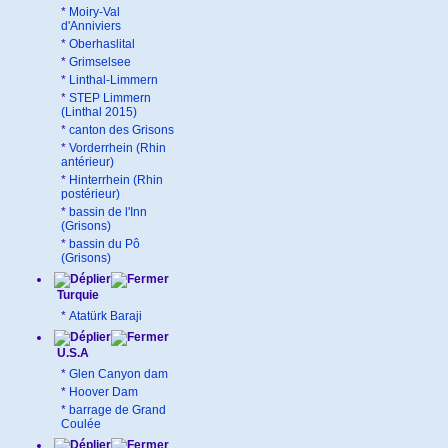
*
Moiry-Val
d'Anniviers
*
Oberhaslital
*
Grimselsee
*
Linthal-Limmern
*
STEP Limmern
(Linthal 2015)
*
canton des Grisons
*
Vorderrhein (Rhin
antérieur)
*
Hinterrhein (Rhin
postérieur)
*
bassin de l'Inn
(Grisons)
*
bassin du Pô
(Grisons)
Turquie
*
Atatürk Baraji
U.S.A
*
Glen Canyon dam
*
Hoover Dam
*
barrage de Grand
Coulée