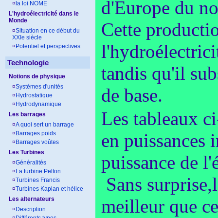
d'Europe du nor
¤
la loi NOME
L'hydroélectricité dans le
Monde
Cette productio
¤
Situation en ce début du
XXIe siècle
l'hydroélectric
¤
Potentiel et perspectives
Technologie
tandis qu'il su
Notions de physique
¤
Systèmes d'unités
de base.
¤
Hydrostatique
¤
Hydrodynamique
Les tableaux ci
Les barrages
¤
A quoi sert un barrage
¤
Barrages poids
en puissances i
¤
Barrages voûtes
Les Turbines
puissance de l'
¤
Généralités
¤
La turbine Pelton
Sans surprise,l
¤
Turbines Francis
¤
Turbines Kaplan et hélice
Les alternateurs
meilleur que c
¤
Description