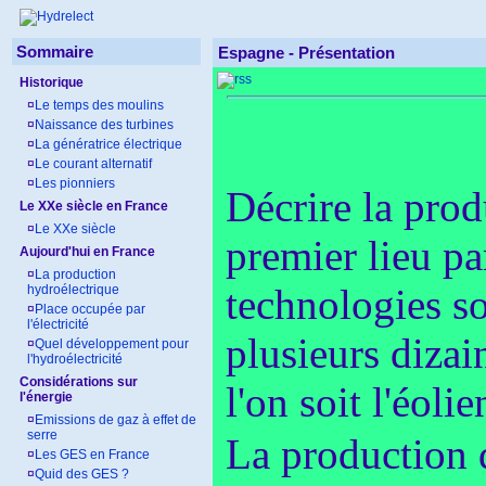
Sommaire
Espagne -
Présentation
Historique
¤
Le temps des moulins
¤
Naissance des turbines
¤
La génératrice électrique
¤
Le courant alternatif
¤
Les pionniers
Décrire la prod
Le XXe siècle en France
¤
Le XXe siècle
premier lieu par
Aujourd'hui en France
¤
La production
technologies s
hydroélectrique
¤
Place occupée par
l'électricité
plusieurs dizai
¤
Quel développement pour
l'hydroélectricité
Considérations sur
l'on soit l'éoli
l'énergie
¤
Emissions de gaz à effet de
serre
La production d
¤
Les GES en France
¤
Quid des GES ?