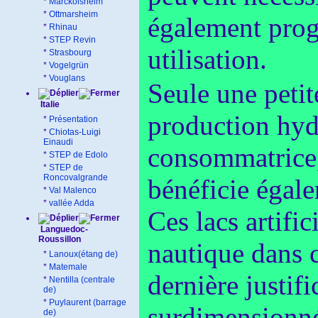
*
Marckolsheim
*
Ottmarsheim
également prog
*
Rhinau
*
STEP Revin
utilisation.
*
Strasbourg
*
Vogelgrün
*
Vouglans
Seule une petite
Italie
production hydr
*
Présentation
*
Chiotas-Luigi
Einaudi
consommatrice,
*
STEP de Edolo
*
STEP de
Roncovalgrande
bénéficie égale
*
Val Malenco
*
vallée Adda
Ces lacs artifi
Languedoc-
Roussillon
nautique dans c
*
Lanoux(étang de)
*
Matemale
dernière justif
*
Nentilla (centrale
de)
*
Puylaurent (barrage
surdimensionné,
de)