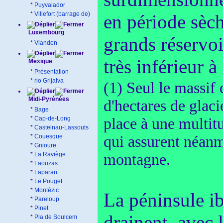
*
Puyvalador
*
Villefort (barrage de)
en période sèch
Luxembourg
grands réservo
*
Vianden
très inférieur à
Mexique
*
Présentation
*
rio Grijalva
(1) Seul le massif
Midi-Pyrénées
d'hectares de glaci
*
Bage
*
Cap-de-Long
place à une multitu
*
Castelnau-Lassouts
*
Couesque
qui assurent néanmo
*
Gnioure
*
La Raviège
montagne.
*
Laouzas
*
Laparan
*
Le Pouget
*
Montézic
La péninsule i
*
Pareloup
*
Pinet
drainent, avec 
*
Pla de Soulcem