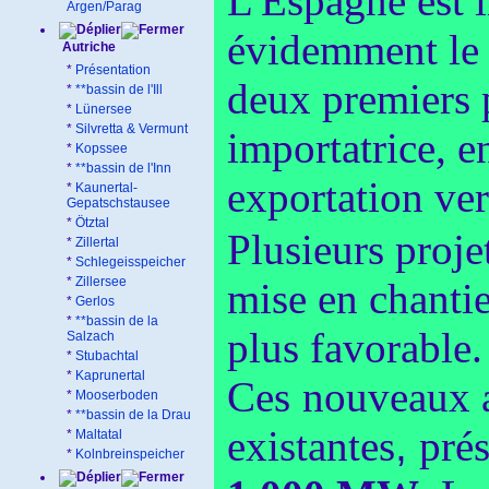
L'Espagne est i
Argen/Parag
évidemment le P
Autriche
*
Présentation
deux premiers 
*
**bassin de l'Ill
*
Lünersee
*
Silvretta & Vermunt
importatrice, e
*
Kopssee
*
**bassin de l'Inn
exportation ver
*
Kaunertal-
Gepatschstausee
*
Ötztal
Plusieurs proje
*
Zillertal
*
Schlegeisspeicher
*
Zillersee
mise en chantie
*
Gerlos
*
**bassin de la
plus favorable.
Salzach
*
Stubachtal
*
Kaprunertal
Ces
nouveaux a
*
Mooserboden
*
**bassin de la Drau
existantes
,
prés
*
Maltatal
*
Kolnbreinspeicher