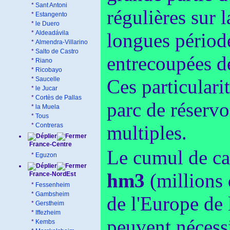
*
Sant Antoni
régulières sur 
*
Estangento
*
le Duero
*
Aldeadávila
longues période
*
Almendra-Villarino
*
Salto de Castro
entrecoupées de
*
Riano
*
Ricobayo
*
Saucelle
Ces particulari
*
le Jucar
*
Cortès de Pallas
parc de réservo
*
la Muela
*
Tous
*
Contreras
multiples.
France-Centre
Le cumul de cap
*
Eguzon
hm3
(millions 
France-NordEst
*
Fessenheim
*
Gambsheim
de l'Europe de 
*
Gerstheim
*
Iffezheim
peuvent nécessi
*
Kembs