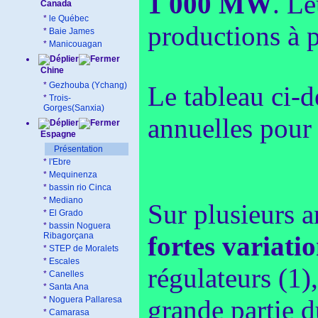
1 000 MW
. Le
Canada
*
le Québec
productions à pa
*
Baie James
*
Manicouagan
Chine
*
Gezhouba (Ychang)
Le tableau ci-
*
Trois-
Gorges(Sanxia)
annuelles pour 
Espagne
Présentation
*
l'Ebre
*
Mequinenza
*
bassin rio Cinca
*
Mediano
Sur plusieurs a
*
El Grado
*
bassin Noguera
Ribagorçana
fortes variati
*
STEP de Moralets
*
Escales
régulateurs (1)
*
Canelles
*
Santa Ana
*
Noguera Pallaresa
grande partie d
*
Camarasa