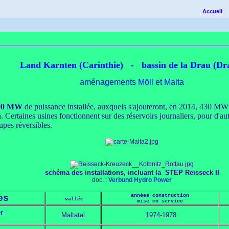
Accueil
Land Karnten (Carinthie) - bassin de la Drau (Dr
aménagements Möll et Malta
00 MW
de puissance installée, auxquels s'ajouteront, en 2014, 430 MW 
h
. Certaines usines fonctionnent sur des réservoirs journaliers, pour d'au
pes réversibles.
schéma des installations, incluant la STEP Reisseck II
doc. :
Verbund Hydro Power
années construction
es
vallée
mise en service
r
Maltatal
1974-1978