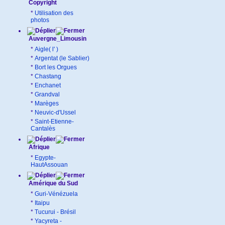
Copyright
*
Utilisation des
photos
Auvergne_Limousin
*
Aigle( l' )
*
Argentat (le Sablier)
*
Bort les Orgues
*
Chastang
*
Enchanet
*
Grandval
*
Marèges
*
Neuvic-d'Ussel
*
Saint-Etienne-
Cantalès
Afrique
*
Egypte-
HautAssouan
Amérique du Sud
*
Guri-Vénézuela
*
Itaipu
*
Tucurui - Brésil
*
Yacyreta -