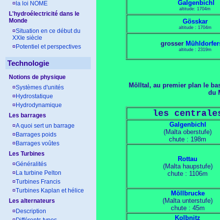
Galgenbichl
¤
la loi NOME
altitude: 1704m
L'hydroélectricité dans le
Monde
Gösskar
altitude : 1704m
¤
Situation en ce début du
XXIe siècle
grosser
Mühldorfer
¤
Potentiel et perspectives
altitude : 2319m
Technologie
Notions de physique
Mölltal, au premier plan le b
¤
Systèmes d'unités
du 
¤
Hydrostatique
¤
Hydrodynamique
les centrale
Les barrages
Galgenbichl
¤
A quoi sert un barrage
(Malta oberstufe)
¤
Barrages poids
chute : 198m
¤
Barrages voûtes
Les Turbines
Rottau
¤
Généralités
(Malta haupstufe)
¤
La turbine Pelton
chute : 1106m
¤
Turbines Francis
¤
Turbines Kaplan et hélice
Möllbrucke
(Malta unterstufe)
Les alternateurs
chute : 45m
¤
Description
Kolbnitz