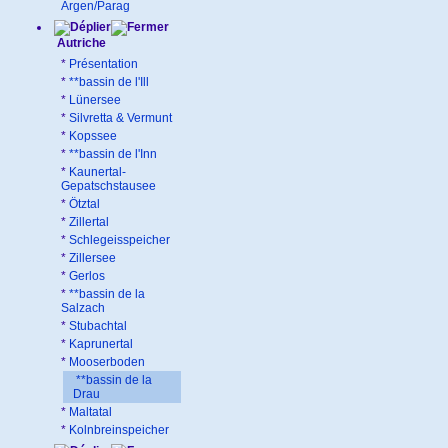
Argen/Parag
Autriche
*
Présentation
*
**bassin de l'Ill
*
Lünersee
*
Silvretta & Vermunt
*
Kopssee
*
**bassin de l'Inn
*
Kaunertal-
Gepatschstausee
*
Ötztal
*
Zillertal
*
Schlegeisspeicher
*
Zillersee
*
Gerlos
*
**bassin de la
Salzach
*
Stubachtal
*
Kaprunertal
*
Mooserboden
**bassin de la
Drau
*
Maltatal
*
Kolnbreinspeicher