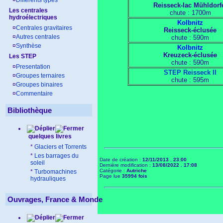
¤
Différents types
Reisseck-lac Mühldorf
Les centrales
chute : 1700m
hydroélectriques
Kolbnitz
¤
Centrales gravitaires
Reisseck-éclusée
¤
Autres centrales
chute : 590m
¤
Synthèse
Kolbnitz
Kreuzeck-éclusée
Les STEP
chute : 590m
¤
Presentation
STEP Reisseck II
¤
Groupes ternaires
chute : 595m
¤
Groupes binaires
¤
Commentaire
Bibliothèque
quelques livres
*
Glaciers et Torrents
*
Les barrages du
Date de création :
12/11/2013 . 23:00
soleil
Dernière modification :
13/08/2022 . 17:08
Catégorie :
Autriche
*
Turbomachines
Page lue
35994 fois
hydrauliques
Ouvrages, France & Monde