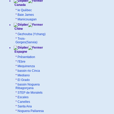
Canada
*
le Québec
*
Baie James
*
Manicouagan
Chine
*
Gezhouba (Ychang)
*
Trois-
Gorges(Sanxia)
Espagne
*
Présentation
*
l'Ebre
*
Mequinenza
*
bassin rio Cinca
*
Mediano
*
El Grado
*
bassin Noguera
Ribagorçana
*
STEP de Moralets
*
Escales
*
Canelles
*
Santa Ana
*
Noguera Pallaresa