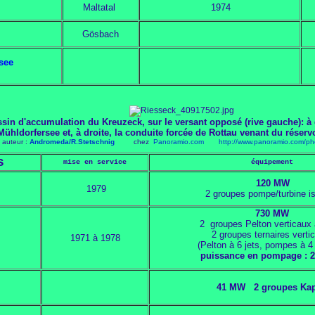
Maltatal
1974
Gösbach
see
assin d'accumulation du Kreuzeck, sur le versant opposé (rive gauche): 
Mühldorfersee et, à droite, la conduite forcée de Rottau venant du réserv
auteur :
Andromeda/R.Stetschnig
chez
Panoramio.com
http://www.panoramio.com/p
s
mise en service
équipement
120 MW
1979
2 groupes pompe/turbine i
730 MW
2 groupes Pelton verticaux 
2 groupes ternaires verti
1971 à 1978
(Pelton à 6 jets, pompes à 4
puissance en pompage : 
41 MW
2 groupes Ka