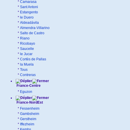
*
Camarasa
*
Sant Antoni
*
Estangento
*
le Duero
*
Aldeadávila
*
Almendra-Villarino
*
Salto de Castro
*
Riano
*
Ricobayo
*
Saucelle
*
le Jucar
*
Cortès de Pallas
*
la Muela
*
Tous
*
Contreras
France-Centre
*
Eguzon
France-NordEst
*
Fessenheim
*
Gambsheim
*
Gerstheim
*
Iffezheim
*
Kembs