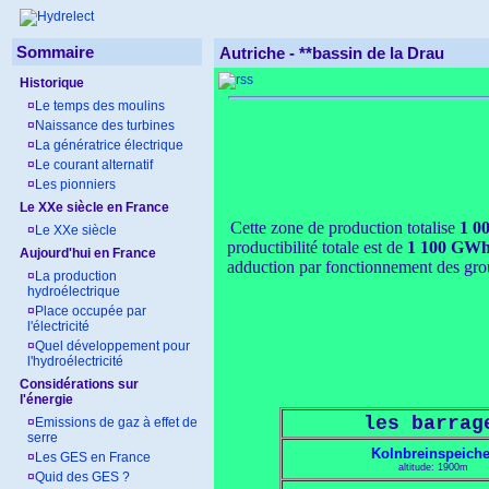
Sommaire
Autriche -
**bassin de la Drau
Historique
¤
Le temps des moulins
¤
Naissance des turbines
¤
La génératrice électrique
¤
Le courant alternatif
¤
Les pionniers
Le XXe siècle en France
Cette zone de production totalise
1 0
¤
Le XXe siècle
productibilité totale est de
1 100 GW
Aujourd'hui en France
adduction par fonctionnement des grou
¤
La production
hydroélectrique
¤
Place occupée par
l'électricité
¤
Quel développement pour
l'hydroélectricité
Considérations sur
l'énergie
les barrag
¤
Emissions de gaz à effet de
serre
Kolnbreinspeiche
¤
Les GES en France
altitude: 1900m
¤
Quid des GES ?