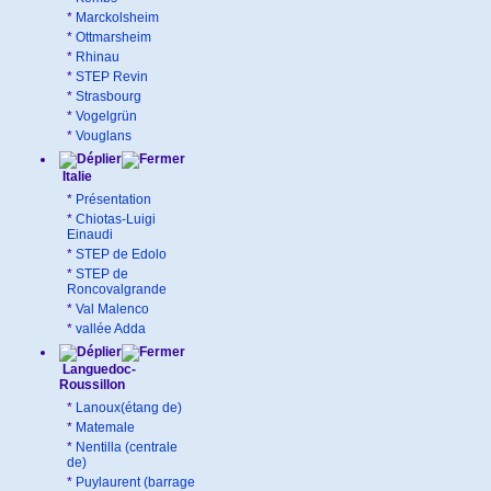
*
Marckolsheim
*
Ottmarsheim
*
Rhinau
*
STEP Revin
*
Strasbourg
*
Vogelgrün
*
Vouglans
Italie
*
Présentation
*
Chiotas-Luigi
Einaudi
*
STEP de Edolo
*
STEP de
Roncovalgrande
*
Val Malenco
*
vallée Adda
Languedoc-
Roussillon
*
Lanoux(étang de)
*
Matemale
*
Nentilla (centrale
de)
*
Puylaurent (barrage