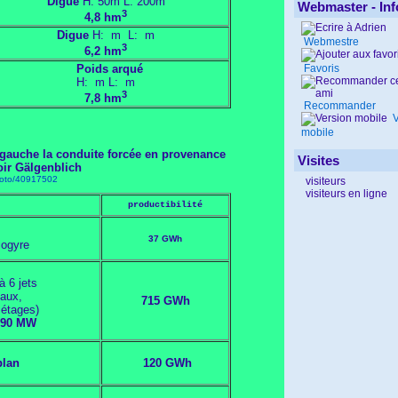
Digue
H: 50m L: 200m
Webmaster - Inf
3
4,8 hm
Digue
H: m L: m
Webmestre
3
6,2 hm
Poids arqué
Favoris
H: m L: m
3
7,8 hm
Recommander
V
mobile
à gauche la conduite forcée en provenance
Visites
oir Gälgenblich
hoto/40917502
visiteurs
visiteurs en ligne
productibilité
37 GWh
sogyre
à 6 jets
caux,
715 GWh
 étages)
290 MW
plan
120 GWh