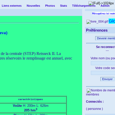
Liens externes
Nouvelles
Photos
Stats
Téléchargements
Admin
Récupérez ici notr
Gl
Préférences
ava)
Devenir memb
Se reconnec
---
de la centrale (STEP) Reisseck II. La
tres réservoirs le remplissage est annuel, avec
Votre nom (ou ps
Votre code se
Envoyer
membres
caractéristiques
Connectés :
Voûte
H: 200m L: 626m
( personne )
3
205 hm