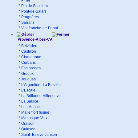
*
Pinet
*
Pla de Soulcem
*
Pont-de-Salars
*
Pragnères
*
Sarrans
*
Villefranche-de-Panat
Provence-Alpes-CA
*
Belvédere
*
Castillon
*
Chaudanne
*
Curbans
*
Espinasses
*
Gréoux
*
Jouques
*
L'Argentière-La Bessée
*
L'Escale
*
La Brillanne-Villeneuve
*
La Saulce
*
Les Mesces
*
Mallemort (usine)
*
Manosque-Volx
*
Oraison
*
Quinson
*
Saint- Estève-Janson