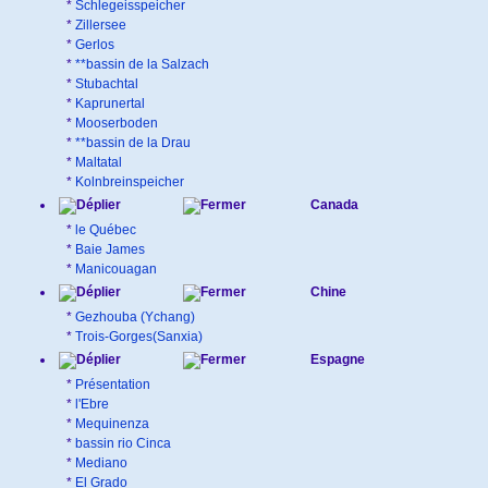
*
Schlegeisspeicher
*
Zillersee
*
Gerlos
*
**bassin de la Salzach
*
Stubachtal
*
Kaprunertal
*
Mooserboden
*
**bassin de la Drau
*
Maltatal
*
Kolnbreinspeicher
Canada
*
le Québec
*
Baie James
*
Manicouagan
Chine
*
Gezhouba (Ychang)
*
Trois-Gorges(Sanxia)
Espagne
*
Présentation
*
l'Ebre
*
Mequinenza
*
bassin rio Cinca
*
Mediano
*
El Grado