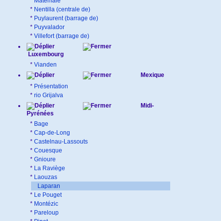
*
Matemale
*
Nentilla (centrale de)
*
Puylaurent (barrage de)
*
Puyvalador
*
Villefort (barrage de)
Luxembourg
*
Vianden
Mexique
*
Présentation
*
rio Grijalva
Midi-
Pyrénées
*
Bage
*
Cap-de-Long
*
Castelnau-Lassouts
*
Couesque
*
Gnioure
*
La Raviège
*
Laouzas
Laparan
*
Le Pouget
*
Montézic
*
Pareloup