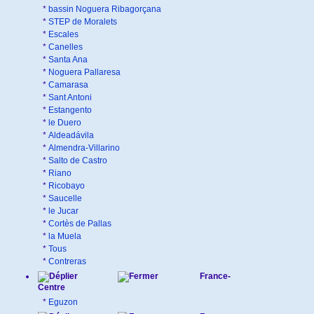
*
bassin Noguera Ribagorçana
*
STEP de Moralets
*
Escales
*
Canelles
*
Santa Ana
*
Noguera Pallaresa
*
Camarasa
*
Sant Antoni
*
Estangento
*
le Duero
*
Aldeadávila
*
Almendra-Villarino
*
Salto de Castro
*
Riano
*
Ricobayo
*
Saucelle
*
le Jucar
*
Cortès de Pallas
*
la Muela
*
Tous
*
Contreras
France-
Centre
*
Eguzon