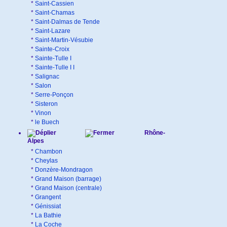
*
Saint-Cassien
*
Saint-Chamas
*
Saint-Dalmas de Tende
*
Saint-Lazare
*
Saint-Martin-Vésubie
*
Sainte-Croix
*
Sainte-Tulle I
*
Sainte-Tulle I I
*
Salignac
*
Salon
*
Serre-Ponçon
*
Sisteron
*
Vinon
*
le Buech
Rhône-
Alpes
*
Chambon
*
Cheylas
*
Donzère-Mondragon
*
Grand Maison (barrage)
*
Grand Maison (centrale)
*
Grangent
*
Génissiat
*
La Bathie
*
La Coche