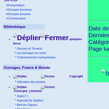
Les STEP
¤
Presentation
¤
Groupes ternaires
¤
Groupes binaires
¤
Commentaire
Bibliothèque
Date de
Dernièr
quelques
Catégor
livres
Page l
*
Glaciers et Torrents
*
Les barrages du soleil
*
Turbomachines hydrauliques
Ouvrages, France & Monde
Copyright
*
Utilisation des photos
Auvergne_Limousin
*
Aigle( l' )
*
Argentat (le Sablier)
*
Bort les Orgues