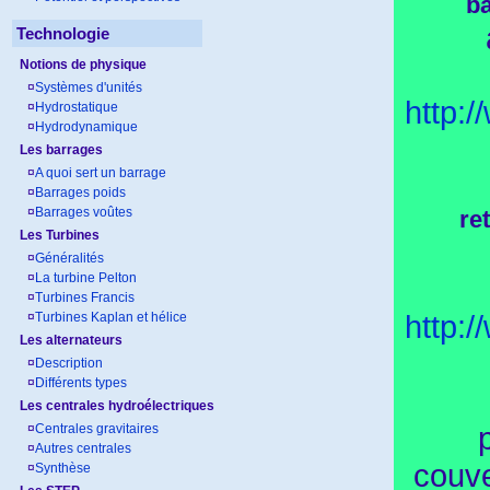
ba
Technologie
Notions de physique
¤
Systèmes d'unités
http:
¤
Hydrostatique
¤
Hydrodynamique
Les barrages
¤
A quoi sert un barrage
¤
Barrages poids
¤
Barrages voûtes
re
Les Turbines
¤
Généralités
¤
La turbine Pelton
¤
Turbines Francis
http:
¤
Turbines Kaplan et hélice
Les alternateurs
¤
Description
¤
Différents types
Les centrales hydroélectriques
¤
Centrales gravitaires
¤
Autres centrales
couve
¤
Synthèse