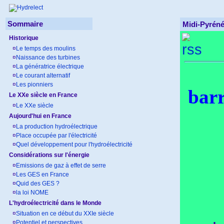
Sommaire
Midi-Pyréné
Historique
¤
Le temps des moulins
¤
Naissance des turbines
¤
La génératrice électrique
¤
Le courant alternatif
¤
Les pionniers
bar
Le XXe siècle en France
¤
Le XXe siècle
Aujourd'hui en France
¤
La production hydroélectrique
¤
Place occupée par l'électricité
¤
Quel développement pour l'hydroélectricité
Considérations sur l'énergie
¤
Emissions de gaz à effet de serre
¤
Les GES en France
¤
Quid des GES ?
¤
la loi NOME
L'hydroélectricité dans le Monde
¤
Situation en ce début du XXIe siècle
¤
Potentiel et perspectives