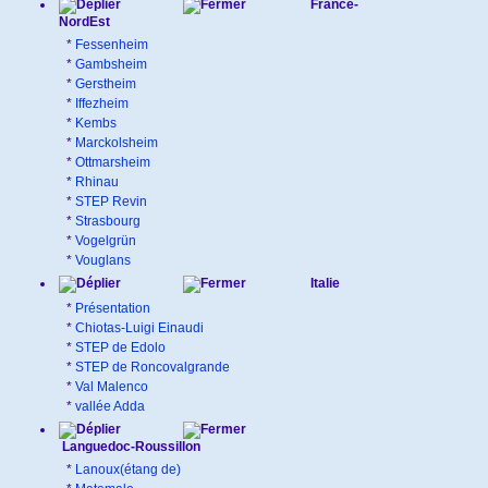
France-
NordEst
*
Fessenheim
*
Gambsheim
*
Gerstheim
*
Iffezheim
*
Kembs
*
Marckolsheim
*
Ottmarsheim
*
Rhinau
*
STEP Revin
*
Strasbourg
*
Vogelgrün
*
Vouglans
Italie
*
Présentation
*
Chiotas-Luigi Einaudi
*
STEP de Edolo
*
STEP de Roncovalgrande
*
Val Malenco
*
vallée Adda
Languedoc-Roussillon
*
Lanoux(étang de)