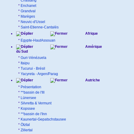
*
Chastang
*
Enchanet
*
Grandval
*
Marèges
*
Neuvic-d'Ussel
*
Saint-Etienne-Cantalès
Afrique
*
Egypte-HautAssouan
Amérique
du Sud
*
Guri-Vénézuela
*
Itaipu
*
Tucurui - Brésil
*
Yacyreta - Argen/Parag
Autriche
*
Présentation
*
**bassin de l'Ill
*
Lünersee
*
Silvretta & Vermunt
*
Kopssee
*
**bassin de l'Inn
*
Kaunertal-Gepatschstausee
*
Ötztal
*
Zillertal