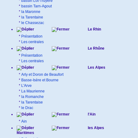
*
bassin Lot-Truyère
*
bassin Tarn-Agout
*
la Maronne
*
la Tarentaine
*
le Chassezac
Le Rhin
*
Présentation
*
Les centrales
Le Rhône
*
Présentation
*
Les centrales
Les Alpes
*
Arly et Doron de Beaufort
*
Basse-Isère et Bourne
*
L'Arve
*
La Maurienne
*
la Romanche
*
la Tarentaise
*
le Drac
l'Ain
*
Ain
les Alpes
Maritimes