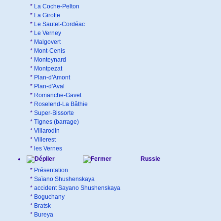
*
La Coche-Pelton
*
La Girotte
*
Le Sautet-Cordéac
*
Le Verney
*
Malgovert
*
Mont-Cenis
*
Monteynard
*
Montpezat
*
Plan-d'Amont
*
Plan-d'Aval
*
Romanche-Gavet
*
Roselend-La Bâthie
*
Super-Bissorte
*
Tignes (barrage)
*
Villarodin
*
Villerest
*
les Vernes
Russie
*
Présentation
*
Saïano Shushenskaya
*
accident Sayano Shushenskaya
*
Boguchany
*
Bratsk
*
Bureya