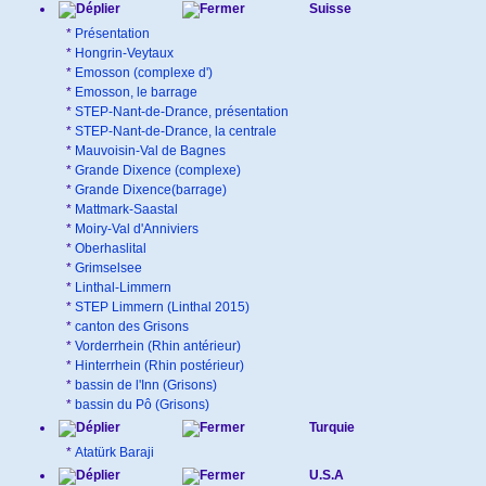
Suisse
*
Présentation
*
Hongrin-Veytaux
*
Emosson (complexe d')
*
Emosson, le barrage
*
STEP-Nant-de-Drance, présentation
*
STEP-Nant-de-Drance, la centrale
*
Mauvoisin-Val de Bagnes
*
Grande Dixence (complexe)
*
Grande Dixence(barrage)
*
Mattmark-Saastal
*
Moiry-Val d'Anniviers
*
Oberhaslital
*
Grimselsee
*
Linthal-Limmern
*
STEP Limmern (Linthal 2015)
*
canton des Grisons
*
Vorderrhein (Rhin antérieur)
*
Hinterrhein (Rhin postérieur)
*
bassin de l'Inn (Grisons)
*
bassin du Pô (Grisons)
Turquie
*
Atatürk Baraji
U.S.A