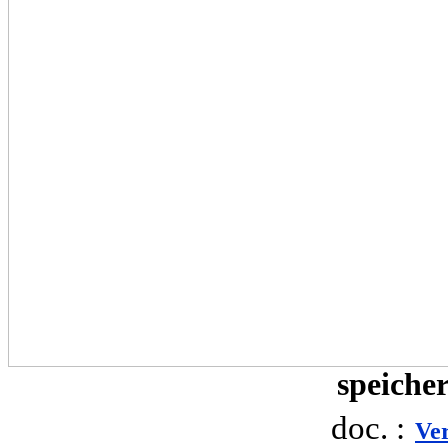
speiche
doc. :
Ve