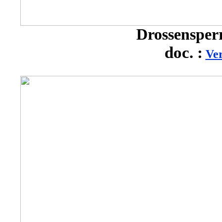
Drossensperr
doc. :
Ve