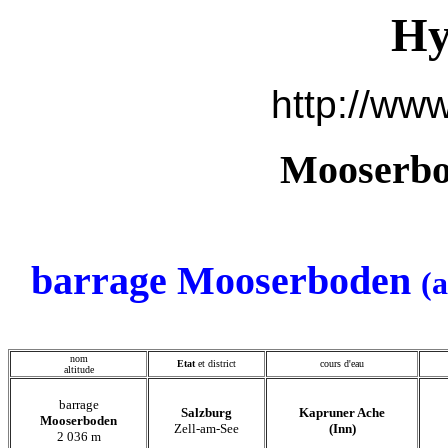
Hy
http://www
Mooserbo
barrage Mooserboden
(
nom
Etat
et district
cours d'eau
altitude
barrage
Salzburg
Kapruner Ache
Mooserboden
Zell-am-See
(Inn)
2 036 m