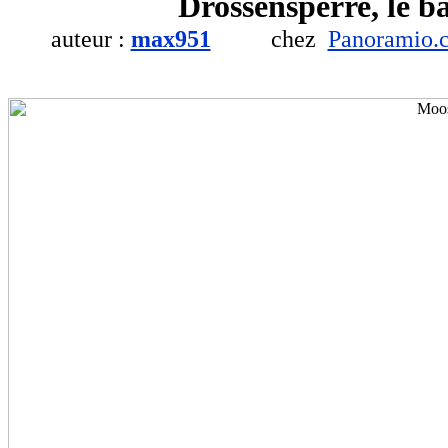
Drossensperre, le b
auteur :
max951
chez
Panoramio.