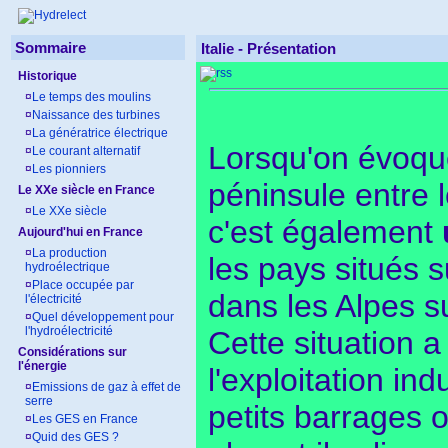
Sommaire
Italie -
Présentation
Historique
¤
Le temps des moulins
¤
Naissance des turbines
¤
La génératrice électrique
Lorsqu'on évoque
¤
Le courant alternatif
¤
Les pionniers
péninsule entre l
Le XXe siècle en France
¤
Le XXe siècle
c'est également
Aujourd'hui en France
¤
La production
les pays situés s
hydroélectrique
¤
Place occupée par
dans les Alpes s
l'électricité
¤
Quel développement pour
l'hydroélectricité
Cette situation a
Considérations sur
l'énergie
l'exploitation in
¤
Emissions de gaz à effet de
serre
petits barrages o
¤
Les GES en France
¤
Quid des GES ?