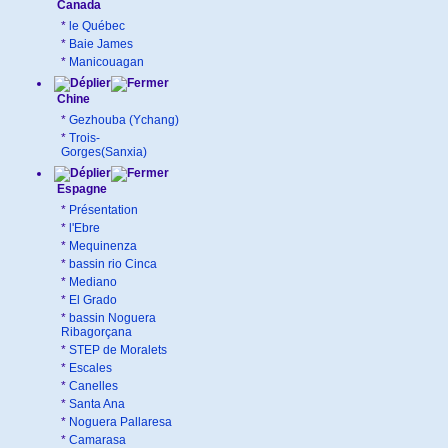
Canada
*
le Québec
*
Baie James
*
Manicouagan
Chine
*
Gezhouba (Ychang)
*
Trois-
Gorges(Sanxia)
Espagne
*
Présentation
*
l'Ebre
*
Mequinenza
*
bassin rio Cinca
*
Mediano
*
El Grado
*
bassin Noguera
Ribagorçana
*
STEP de Moralets
*
Escales
*
Canelles
*
Santa Ana
*
Noguera Pallaresa
*
Camarasa