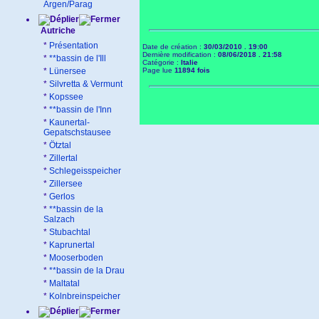
Argen/Parag
Autriche
*
Présentation
Date de création :
30/03/2010 . 19:00
Dernière modification :
08/06/2018 . 21:58
*
**bassin de l'Ill
Catégorie :
Italie
*
Lünersee
Page lue
11894 fois
*
Silvretta & Vermunt
*
Kopssee
*
**bassin de l'Inn
*
Kaunertal-
Gepatschstausee
*
Ötztal
*
Zillertal
*
Schlegeisspeicher
*
Zillersee
*
Gerlos
*
**bassin de la
Salzach
*
Stubachtal
*
Kaprunertal
*
Mooserboden
*
**bassin de la Drau
*
Maltatal
*
Kolnbreinspeicher