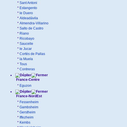
*
Sant Antoni
*
Estangento
*
le Duero
*
Aldeadávila
*
Almendra-Villarino
*
Salto de Castro
*
Riano
*
Ricobayo
*
Saucelle
*
le Jucar
*
Cortès de Pallas
*
la Muela
*
Tous
*
Contreras
France-Centre
*
Eguzon
France-NordEst
*
Fessenheim
*
Gambsheim
*
Gerstheim
*
Iffezheim
*
Kembs