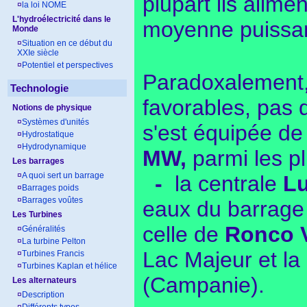
plupart ils alime
¤
la loi NOME
L'hydroélectricité dans le
moyenne puissa
Monde
¤
Situation en ce début du
XXIe siècle
¤
Potentiel et perspectives
Paradoxalement, 
Technologie
favorables, pas d
Notions de physique
¤
Systèmes d'unités
s'est équipée d
¤
Hydrostatique
¤
Hydrodynamique
MW,
parmi les p
Les barrages
¤
A quoi sert un barrage
-
la centrale
Lu
¤
Barrages poids
¤
Barrages voûtes
eaux du barrage 
Les Turbines
celle de
Ronco 
¤
Généralités
¤
La turbine Pelton
Lac Majeur et la
¤
Turbines Francis
¤
Turbines Kaplan et hélice
(Campanie).
Les alternateurs
¤
Description