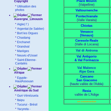
Place Moulin
Copyright
(Valpelline)
*
Utilisation des
photos
Valtournenche
Pontechianale
Auvergne_Limousin
(Valle Varaita)
*
Aigle( l' )
Chiotas
*
Argentat (le Sablier)
Venasco
*
Bort les Orgues
(Venaus)
*
Chastang
Ceresole
-
Reale
*
Enchanet
(Valle di Locana)
*
Grandval
Val di Antrona
*
Marèges
*
Neuvic-d'Ussel
Val Antigorio
*
Saint-Etienne-
& Val Formazza
Cantalès
Val Malenco
Alpe Gera
Afrique
Cancano
*
Egypte-
San Giacomo
HautAssouan
(haute vallée de l'Adda)
Amérique du Sud
Resia
vallée de L'Adige
*
Guri-Vénézuela
*
Itaipu
en construction
*
Tucurui - Brésil
*
Yacyreta -