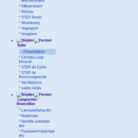
*
Marckolsheim
*
Ottmarsheim
*
Rhinau
*
STEP Revin
*
Strasbourg
*
Vogelgrün
*
Vouglans
Italie
Présentation
*
Chiotas-Luigi
Einaudi
*
STEP de Edolo
*
STEP de
Roncovalgrande
*
Val Malenco
*
vallée Adda
Languedoc-
Roussillon
*
Lanoux(étang de)
*
Matemale
*
Nentilla (centrale
de)
*
Puylaurent (barrage
de)