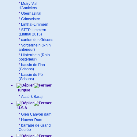
*
Moiry-Val
d'Anniviers
*
Oberhaslital
*
Grimselsee
*
Linthal-Limmern
*
STEP Limmern
(Linthal 2015)
*
canton des Grisons
*
Vorderrhein (Rhin
antérieur)
*
Hinterrhein (Rhin
postérieur)
*
bassin de l'Inn
(Grisons)
*
bassin du Pô
(Grisons)
Turquie
*
Atatürk Baraji
U.S.A
*
Glen Canyon dam
*
Hoover Dam
*
barrage de Grand
Coulée