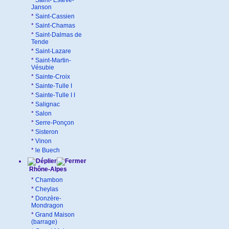
*
Saint- Estève-
Janson
*
Saint-Cassien
*
Saint-Chamas
*
Saint-Dalmas de
Tende
*
Saint-Lazare
*
Saint-Martin-
Vésubie
*
Sainte-Croix
*
Sainte-Tulle I
*
Sainte-Tulle I I
*
Salignac
*
Salon
*
Serre-Ponçon
*
Sisteron
*
Vinon
*
le Buech
Rhône-Alpes
*
Chambon
*
Cheylas
*
Donzère-
Mondragon
*
Grand Maison
(barrage)