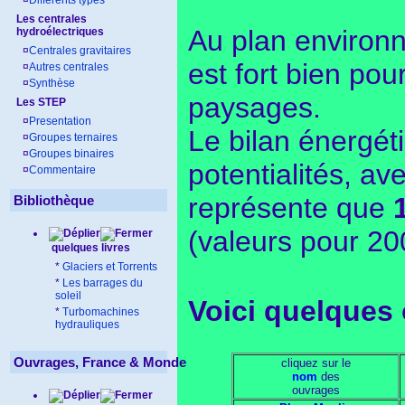
¤
Différents types
Les centrales
Au plan environne
hydroélectriques
¤
Centrales gravitaires
est fort bien pou
¤
Autres centrales
¤
Synthèse
paysages.
Les STEP
¤
Presentation
Le bilan énergét
¤
Groupes ternaires
¤
Groupes binaires
potentialités, av
¤
Commentaire
représente que
Bibliothèque
(valeurs pour 20
quelques livres
*
Glaciers et Torrents
*
Les barrages du
soleil
Voici quelques 
*
Turbomachines
hydrauliques
Ouvrages, France & Monde
cliquez sur le
nom
des
ouvrages