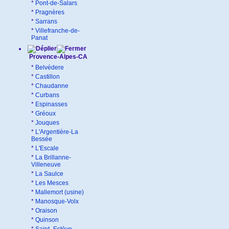
*
Pont-de-Salars
*
Pragnères
*
Sarrans
*
Villefranche-de-
Panat
Provence-Alpes-CA
*
Belvédere
*
Castillon
*
Chaudanne
*
Curbans
*
Espinasses
*
Gréoux
*
Jouques
*
L'Argentière-La
Bessée
*
L'Escale
*
La Brillanne-
Villeneuve
*
La Saulce
*
Les Mesces
*
Mallemort (usine)
*
Manosque-Volx
*
Oraison
*
Quinson