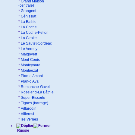
*
Grand Maison
(centrale)
*
Grangent
*
Génissiat
*
La Bathie
*
La Coche
*
La Coche-Pelton
*
La Girotte
*
Le Sautet-Cordéac
*
Le Verney
*
Malgovert
*
Mont-Cenis
*
Monteynard
*
Montpezat
*
Plan-d'Amont
*
Plan-d'Aval
*
Romanche-Gavet
*
Roselend-La Bâthie
*
Super-Bissorte
*
Tignes (barrage)
*
Villarodin
*
Villerest
*
les Vernes
Russie