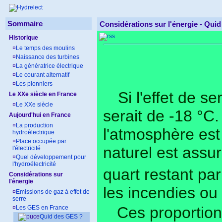
Sommaire
Considérations sur l'énergie -
Quid
Historique
¤
Le temps des moulins
¤
Naissance des turbines
¤
La génératrice électrique
¤
Le courant alternatif
¤
Les pionniers
Si l'effet de s
Le XXe siècle en France
¤
Le XXe siècle
serait de -18 °C.
Aujourd'hui en France
¤
La production
l'atmosphère est
hydroélectrique
¤
Place occupée par
naturel est assur
l'électricité
¤
Quel développement pour
l'hydroélectricité
quart restant pa
Considérations sur
l'énergie
les incendies ou
¤
Emissions de gaz à effet de
serre
Ces proportion
¤
Les GES en France
Quid des GES ?