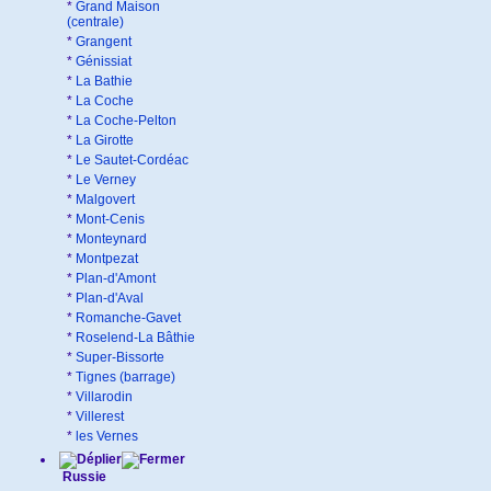
*
Grand Maison
(centrale)
*
Grangent
*
Génissiat
*
La Bathie
*
La Coche
*
La Coche-Pelton
*
La Girotte
*
Le Sautet-Cordéac
*
Le Verney
*
Malgovert
*
Mont-Cenis
*
Monteynard
*
Montpezat
*
Plan-d'Amont
*
Plan-d'Aval
*
Romanche-Gavet
*
Roselend-La Bâthie
*
Super-Bissorte
*
Tignes (barrage)
*
Villarodin
*
Villerest
*
les Vernes
Russie