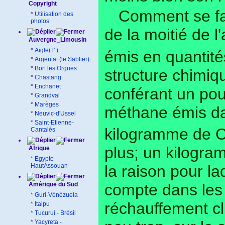
Copyright
Comment se fai
*
Utilisation des
photos
de la moitié de l
Auvergne_Limousin
*
Aigle( l' )
émis en quantit
*
Argentat (le Sablier)
*
Bort les Orgues
structure chimiqu
*
Chastang
*
Enchanet
conférant un pou
*
Grandval
*
Marèges
méthane émis dan
*
Neuvic-d'Ussel
*
Saint-Etienne-
kilogramme de 
Cantalès
plus; un kilogram
Afrique
*
Egypte-
HautAssouan
la raison pour la
Amérique du Sud
compte dans les n
*
Guri-Vénézuela
réchauffement cl
*
Itaipu
*
Tucurui - Brésil
*
Yacyreta -