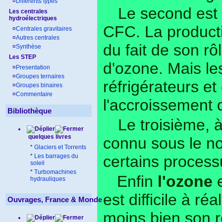
¤
Différents types
Le second est e
Les centrales
hydroélectriques
CFC. La producti
¤
Centrales gravitaires
¤
Autres centrales
du fait de son rô
¤
Synthèse
Les STEP
d'ozone. Mais le
¤
Presentation
¤
Groupes ternaires
réfrigérateurs et
¤
Groupes binaires
¤
Commentaire
l'accroissement 
Bibliothèque
Le troisième, 
quelques livres
connu sous le no
*
Glaciers et Torrents
*
Les barrages du
certains processu
soleil
*
Turbomachines
Enfin
l'ozone
e
hydrauliques
est difficile à ré
Ouvrages, France & Monde
moins bien son r