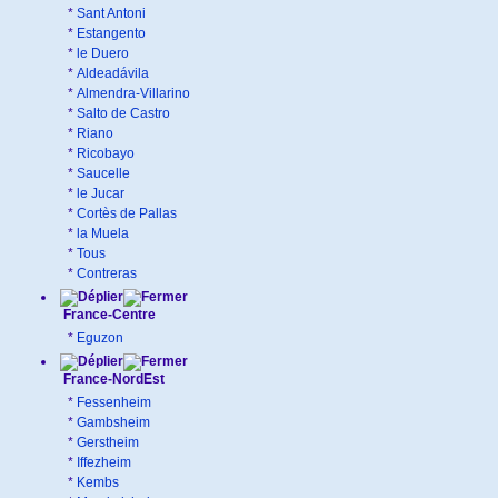
*
Sant Antoni
*
Estangento
*
le Duero
*
Aldeadávila
*
Almendra-Villarino
*
Salto de Castro
*
Riano
*
Ricobayo
*
Saucelle
*
le Jucar
*
Cortès de Pallas
*
la Muela
*
Tous
*
Contreras
France-Centre
*
Eguzon
France-NordEst
*
Fessenheim
*
Gambsheim
*
Gerstheim
*
Iffezheim
*
Kembs