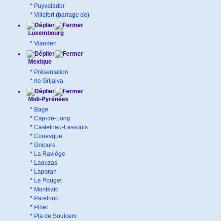
*
Puyvalador
*
Villefort (barrage de)
Luxembourg
*
Vianden
Mexique
*
Présentation
*
rio Grijalva
Midi-Pyrénées
*
Bage
*
Cap-de-Long
*
Castelnau-Lassouts
*
Couesque
*
Gnioure
*
La Raviège
*
Laouzas
*
Laparan
*
Le Pouget
*
Montézic
*
Pareloup
*
Pinet
*
Pla de Soulcem