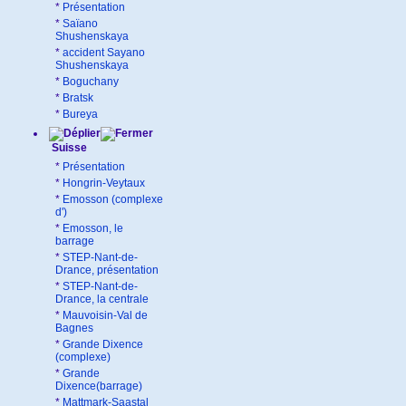
*
Présentation
*
Saïano
Shushenskaya
*
accident Sayano
Shushenskaya
*
Boguchany
*
Bratsk
*
Bureya
Suisse
*
Présentation
*
Hongrin-Veytaux
*
Emosson (complexe
d')
*
Emosson, le
barrage
*
STEP-Nant-de-
Drance, présentation
*
STEP-Nant-de-
Drance, la centrale
*
Mauvoisin-Val de
Bagnes
*
Grande Dixence
(complexe)
*
Grande
Dixence(barrage)
*
Mattmark-Saastal