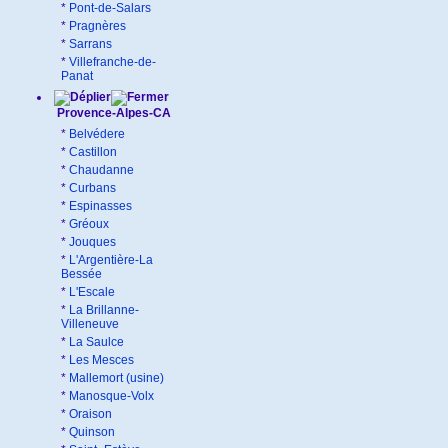
*
Pont-de-Salars
*
Pragnères
*
Sarrans
*
Villefranche-de-
Panat
Provence-Alpes-CA
*
Belvédere
*
Castillon
*
Chaudanne
*
Curbans
*
Espinasses
*
Gréoux
*
Jouques
*
L'Argentière-La
Bessée
*
L'Escale
*
La Brillanne-
Villeneuve
*
La Saulce
*
Les Mesces
*
Mallemort (usine)
*
Manosque-Volx
*
Oraison
*
Quinson