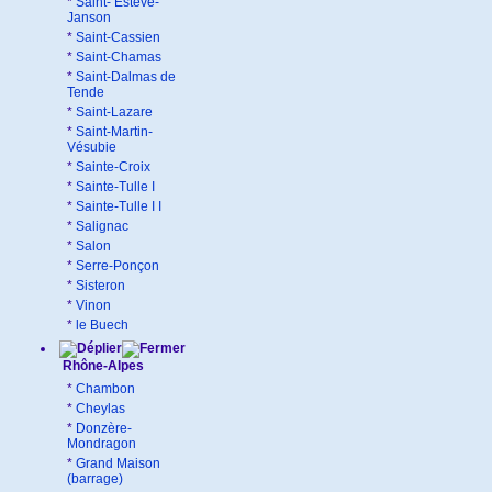
*
Saint- Estève-
Janson
*
Saint-Cassien
*
Saint-Chamas
*
Saint-Dalmas de
Tende
*
Saint-Lazare
*
Saint-Martin-
Vésubie
*
Sainte-Croix
*
Sainte-Tulle I
*
Sainte-Tulle I I
*
Salignac
*
Salon
*
Serre-Ponçon
*
Sisteron
*
Vinon
*
le Buech
Rhône-Alpes
*
Chambon
*
Cheylas
*
Donzère-
Mondragon
*
Grand Maison
(barrage)