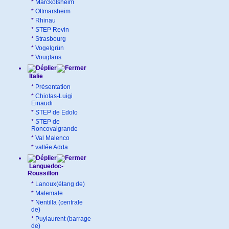
*
Marckolsheim
*
Ottmarsheim
*
Rhinau
*
STEP Revin
*
Strasbourg
*
Vogelgrün
*
Vouglans
Italie
*
Présentation
*
Chiotas-Luigi
Einaudi
*
STEP de Edolo
*
STEP de
Roncovalgrande
*
Val Malenco
*
vallée Adda
Languedoc-
Roussillon
*
Lanoux(étang de)
*
Matemale
*
Nentilla (centrale
de)
*
Puylaurent (barrage
de)