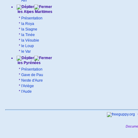
*
Ain
les Alpes Maritimes
*
Présentation
*
la Roya
*
la Siagne
*
la Tinée
*
la Vésubie
*
le Loup
*
le Var
les Pyrénées
*
Présentation
*
Gave de Pau
*
Neste d'Aure
*
l'Ariège
*
l'Aude
Documen