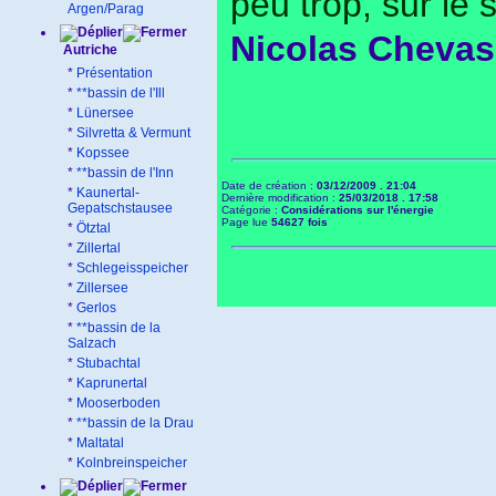
peu trop, sur le
Argen/Parag
Nicolas Cheva
Autriche
*
Présentation
*
**bassin de l'Ill
*
Lünersee
*
Silvretta & Vermunt
*
Kopssee
*
**bassin de l'Inn
Date de création :
03/12/2009 . 21:04
*
Kaunertal-
Dernière modification :
25/03/2018 . 17:58
Gepatschstausee
Catégorie :
Considérations sur l'énergie
Page lue
54627 fois
*
Ötztal
*
Zillertal
*
Schlegeisspeicher
*
Zillersee
*
Gerlos
*
**bassin de la
Salzach
*
Stubachtal
*
Kaprunertal
*
Mooserboden
*
**bassin de la Drau
*
Maltatal
*
Kolnbreinspeicher