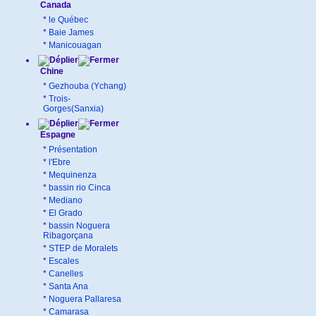
Canada
*
le Québec
*
Baie James
*
Manicouagan
Chine
*
Gezhouba (Ychang)
*
Trois-
Gorges(Sanxia)
Espagne
*
Présentation
*
l'Ebre
*
Mequinenza
*
bassin rio Cinca
*
Mediano
*
El Grado
*
bassin Noguera
Ribagorçana
*
STEP de Moralets
*
Escales
*
Canelles
*
Santa Ana
*
Noguera Pallaresa
*
Camarasa