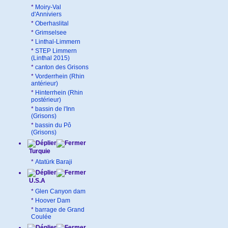
*
Moiry-Val
d'Anniviers
*
Oberhaslital
*
Grimselsee
*
Linthal-Limmern
*
STEP Limmern
(Linthal 2015)
*
canton des Grisons
*
Vorderrhein (Rhin
antérieur)
*
Hinterrhein (Rhin
postérieur)
*
bassin de l'Inn
(Grisons)
*
bassin du Pô
(Grisons)
Turquie
*
Atatürk Baraji
U.S.A
*
Glen Canyon dam
*
Hoover Dam
*
barrage de Grand
Coulée