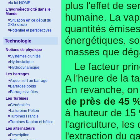
plus l'effet de se
¤
la loi NOME
L'hydroélectricité dans le
Monde
humaine. La vape
¤
Situation en ce début du
XXIe siècle
quantités émises
¤
Potentiel et perspectives
énergétiques, so
Technologie
masses que déga
Notions de physique
¤
Systèmes d'unités
¤
Hydrostatique
Le facteur prin
¤
Hydrodynamique
Les barrages
A l'heure de la t
¤
A quoi sert un barrage
En revanche, on
¤
Barrages poids
¤
Barrages voûtes
de près de 45 
Les Turbines
¤
Généralités
à hauteur de 15 
¤
La turbine Pelton
¤
Turbines Francis
l'agriculture, les
¤
Turbines Kaplan et hélice
Les alternateurs
l'extraction du g
¤
Description