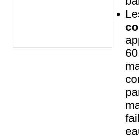
ba
L
co
ap
6
ma
co
pa
ma
fa
ea