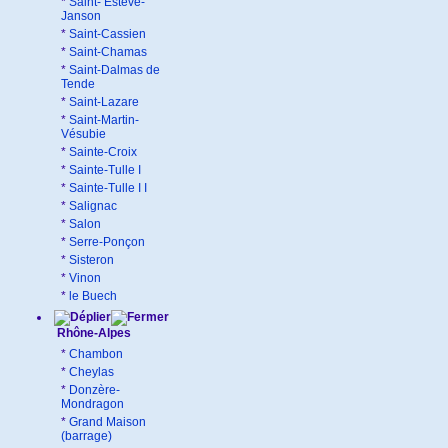
*
Saint- Estève-
Janson
*
Saint-Cassien
*
Saint-Chamas
*
Saint-Dalmas de
Tende
*
Saint-Lazare
*
Saint-Martin-
Vésubie
*
Sainte-Croix
*
Sainte-Tulle I
*
Sainte-Tulle I I
*
Salignac
*
Salon
*
Serre-Ponçon
*
Sisteron
*
Vinon
*
le Buech
Rhône-Alpes
*
Chambon
*
Cheylas
*
Donzère-
Mondragon
*
Grand Maison
(barrage)