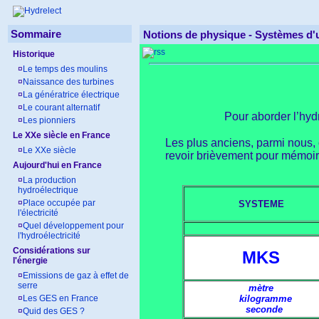
Sommaire
Notions de physique -
Systèmes d'
Historique
¤
Le temps des moulins
¤
Naissance des turbines
¤
La génératrice électrique
¤
Le courant alternatif
Pour aborder l’hyd
¤
Les pionniers
Le XXe siècle en France
Les plus anciens, parmi nous, 
¤
Le XXe siècle
revoir brièvement pour mémoir
Aujourd'hui en France
¤
La production
hydroélectrique
¤
Place occupée par
SYSTEME
l'électricité
¤
Quel développement pour
l'hydroélectricité
Considérations sur
MKS
l'énergie
¤
Emissions de gaz à effet de
serre
mètre
¤
Les GES en France
kilogramme
seconde
¤
Quid des GES ?