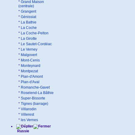
*
Grand Maison
(centrale)
*
Grangent
*
Génissiat
*
La Bathie
*
La Coche
*
La Coche-Pelton
*
La Girotte
*
Le Sautet-Cordéac
*
Le Verney
*
Malgovert
*
Mont-Cenis
*
Monteynard
*
Montpezat
*
Plan-d'Amont
*
Plan-d'Aval
*
Romanche-Gavet
*
Roselend-La Bâthie
*
Super-Bissorte
*
Tignes (barrage)
*
Villarodin
*
Villerest
*
les Vernes
Russie