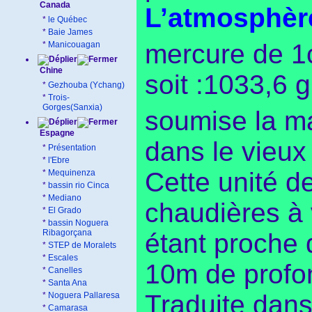
Canada
L’atmosphèr
*
le Québec
*
Baie James
mercure de 
*
Manicouagan
Chine
soit :1033,6 
*
Gezhouba (Ychang)
*
Trois-
Gorges(Sanxia)
soumise la m
Espagne
dans le vieu
*
Présentation
*
l'Ebre
Cette unité d
*
Mequinenza
*
bassin rio Cinca
*
Mediano
chaudières à 
*
El Grado
*
bassin Noguera
Ribagorçana
étant proche 
*
STEP de Moralets
*
Escales
10m de profo
*
Canelles
*
Santa Ana
Traduite dans
*
Noguera Pallaresa
*
Camarasa