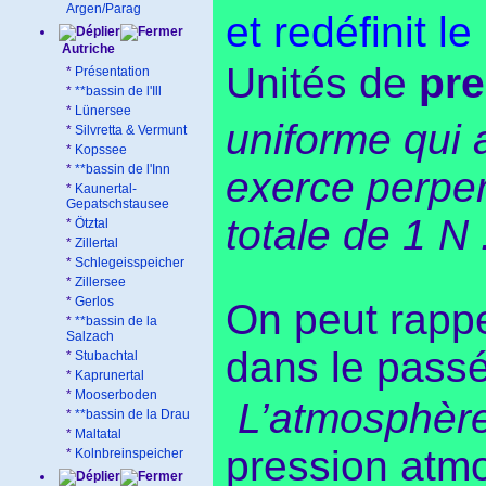
Argen/Parag
et redéfinit le
Autriche
Unités de
pre
*
Présentation
*
**bassin de l'Ill
*
Lünersee
uniforme qui 
*
Silvretta & Vermunt
*
Kopssee
*
**bassin de l'Inn
exerce perpen
*
Kaunertal-
Gepatschstausee
totale de 1 N 
*
Ötztal
*
Zillertal
*
Schlegeisspeicher
*
Zillersee
*
Gerlos
On peut rappe
*
**bassin de la
Salzach
dans le pass
*
Stubachtal
*
Kaprunertal
*
Mooserboden
L’atmosphèr
*
**bassin de la Drau
*
Maltatal
pression atmo
*
Kolnbreinspeicher