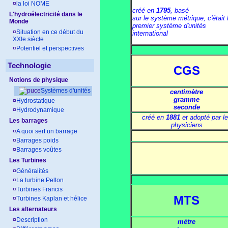
¤
la loi NOME
créé en
1795
, basé
L'hydroélectricité dans le
sur le système métrique, c'était 
Monde
premier système d'unités
¤
Situation en ce début du
international
XXIe siècle
¤
Potentiel et perspectives
Technologie
CGS
Notions de physique
Systèmes d'unités
centimètre
gramme
¤
Hydrostatique
seconde
¤
Hydrodynamique
créé en
1881
et adopté par l
Les barrages
physiciens
¤
A quoi sert un barrage
¤
Barrages poids
¤
Barrages voûtes
Les Turbines
¤
Généralités
¤
La turbine Pelton
¤
Turbines Francis
MTS
¤
Turbines Kaplan et hélice
Les alternateurs
¤
Description
mètre