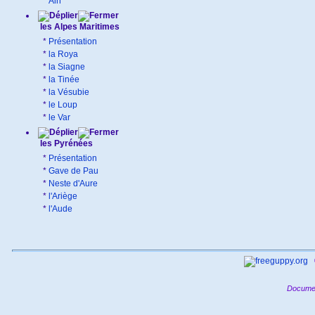
*
Ain
les Alpes Maritimes
*
Présentation
*
la Roya
*
la Siagne
*
la Tinée
*
la Vésubie
*
le Loup
*
le Var
les Pyrénées
*
Présentation
*
Gave de Pau
*
Neste d'Aure
*
l'Ariège
*
l'Aude
Documen