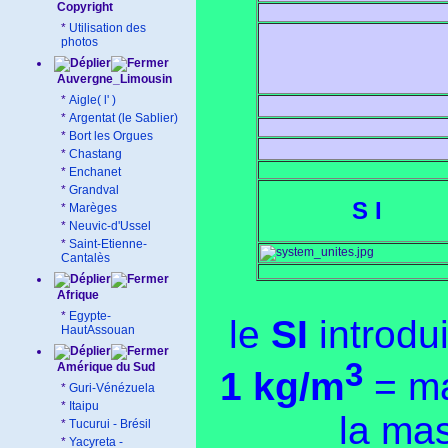
Copyright
*
Utilisation des
photos
Auvergne_Limousin
*
Aigle( l' )
*
Argentat (le Sablier)
*
Bort les Orgues
*
Chastang
*
Enchanet
*
Grandval
S I
*
Marèges
*
Neuvic-d'Ussel
*
Saint-Etienne-
Cantalès
Afrique
*
Egypte-
le
SI
introdu
HautAssouan
3
Amérique du Sud
1 kg/m
= m
*
Guri-Vénézuela
*
Itaipu
la ma
*
Tucurui - Brésil
*
Yacyreta -