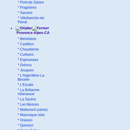
*
Pont-de-Salars
*
Pragnères
*
Sarrans
*
Villefranche-de-
Panat
Provence-Alpes-CA
*
Belvédere
*
Castillon
*
Chaudanne
*
Curbans
*
Espinasses
*
Gréoux
*
Jouques
*
L'Argentière-La
Bessée
*
L'Escale
*
La Brillanne-
Villeneuve
*
La Saulce
*
Les Mesces
*
Mallemort (usine)
*
Manosque-Volx
*
Oraison
*
Quinson