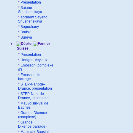
*
Présentation
*
Saïano
Shushenskaya
*
accident Sayano
Shushenskaya
*
Boguchany
*
Bratsk
*
Bureya
Suisse
*
Présentation
*
Hongrin-Veytaux
*
Emosson (complexe
d')
*
Emosson, le
barrage
*
STEP-Nant-de-
Drance, présentation
*
STEP-Nant-de-
Drance, la centrale
*
Mauvoisin-Val de
Bagnes
*
Grande Dixence
(complexe)
*
Grande
Dixence(barrage)
*
Mattmark-Saastal