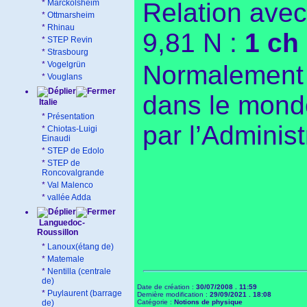
*
Marckolsheim
Relation avec
*
Ottmarsheim
*
Rhinau
9,81 N
:
1 ch 
*
STEP Revin
*
Strasbourg
*
Vogelgrün
Normalement p
*
Vouglans
dans le monde
Italie
*
Présentation
par l’Administ
*
Chiotas-Luigi
Einaudi
*
STEP de Edolo
*
STEP de
Roncovalgrande
*
Val Malenco
*
vallée Adda
Languedoc-
Roussillon
*
Lanoux(étang de)
*
Matemale
*
Nentilla (centrale
de)
Date de création :
30/07/2008 . 11:59
*
Puylaurent (barrage
Dernière modification :
29/09/2021 . 18:08
de)
Catégorie :
Notions de physique