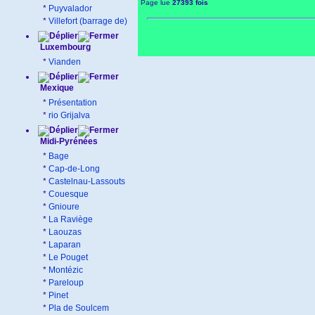
Page lue
27393 fois
*
Puyvalador
*
Villefort (barrage de)
Luxembourg
*
Vianden
Mexique
*
Présentation
*
rio Grijalva
Midi-Pyrénées
*
Bage
*
Cap-de-Long
*
Castelnau-Lassouts
*
Couesque
*
Gnioure
*
La Raviège
*
Laouzas
*
Laparan
*
Le Pouget
*
Montézic
*
Pareloup
*
Pinet
*
Pla de Soulcem