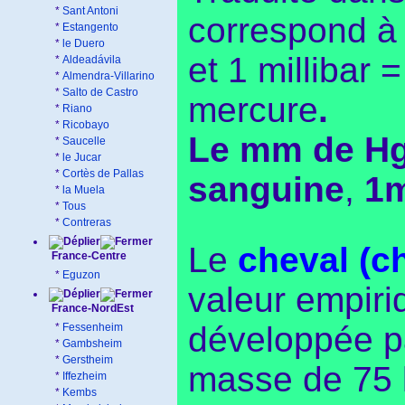
*
Sant Antoni
correspond à 
*
Estangento
*
le Duero
et 1 millibar 
*
Aldeadávila
*
Almendra-Villarino
*
Salto de Castro
mercure
.
*
Riano
*
Ricobayo
Le mm de Hg 
*
Saucelle
*
le Jucar
*
Cortès de Pallas
sanguine
,
1m
*
la Muela
*
Tous
*
Contreras
Le
cheval (c
France-Centre
*
Eguzon
valeur empiri
France-NordEst
développée pa
*
Fessenheim
*
Gambsheim
*
Gerstheim
masse de 75 k
*
Iffezheim
*
Kembs