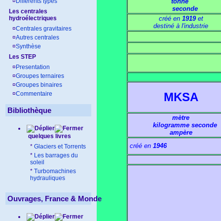
¤
Différents types
tonne
seconde
Les centrales
hydroélectriques
créé
en
1919
et
destiné à l'industrie
¤
Centrales gravitaires
¤
Autres centrales
¤
Synthèse
Les STEP
¤
Presentation
¤
Groupes ternaires
¤
Groupes binaires
MKSA
¤
Commentaire
Bibliothèque
mètre
kilogramme seconde
ampère
quelques livres
créé en
1946
*
Glaciers et Torrents
*
Les barrages du
soleil
*
Turbomachines
hydrauliques
Ouvrages, France & Monde