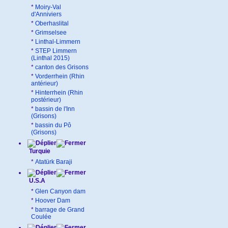
*
Moiry-Val
d'Anniviers
*
Oberhaslital
*
Grimselsee
*
Linthal-Limmern
*
STEP Limmern
(Linthal 2015)
*
canton des Grisons
*
Vorderrhein (Rhin
antérieur)
*
Hinterrhein (Rhin
postérieur)
*
bassin de l'Inn
(Grisons)
*
bassin du Pô
(Grisons)
Turquie
*
Atatürk Baraji
U.S.A
*
Glen Canyon dam
*
Hoover Dam
*
barrage de Grand
Coulée