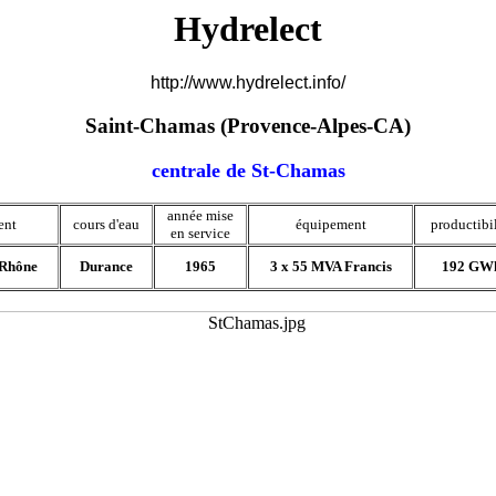
Hydrelect
http://www.hydrelect.info/
Saint-Chamas (Provence-Alpes-CA)
centrale de St-Chamas
année mise
ent
cours d'eau
équipement
productibil
en service
-Rhône
Durance
1965
3 x 55 MVA Francis
192 GW