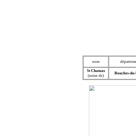
nom
départem
St Chamas
Bouches-du
(usine de)