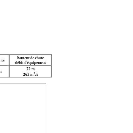
hauteur de chute
ité
débit d'équipement
72 m
h
3
265 m
/s