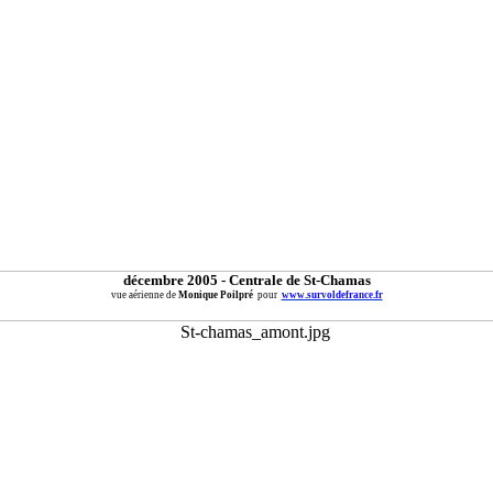
décembre 2005 - Centrale de St-Chamas
vue aérienne de
Monique Poilpré
pour
www.survoldefrance.fr