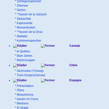
*
Schlegeisspeicher
*
Zillersee
*
Gerlos
*
**bassin de la Salzach
*
Stubachtal
*
Kaprunertal
*
Mooserboden
*
**bassin de la Drau
*
Maltatal
*
Kolnbreinspeicher
Canada
*
le Québec
*
Baie James
*
Manicouagan
Chine
*
Gezhouba (Ychang)
*
Trois-Gorges(Sanxia)
Espagne
*
Présentation
*
l'Ebre
*
Mequinenza
*
bassin rio Cinca
*
Mediano
*
El Grado