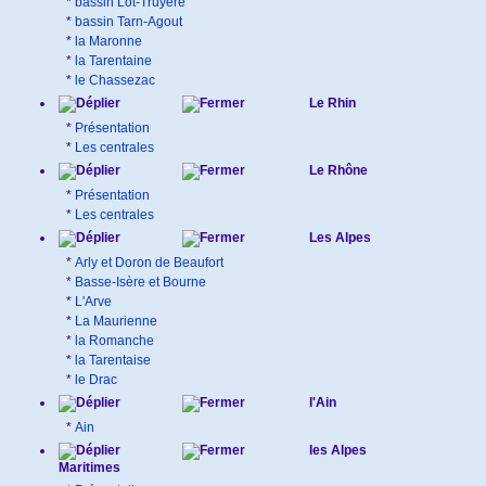
*
bassin Lot-Truyère
*
bassin Tarn-Agout
*
la Maronne
*
la Tarentaine
*
le Chassezac
Le Rhin
*
Présentation
*
Les centrales
Le Rhône
*
Présentation
*
Les centrales
Les Alpes
*
Arly et Doron de Beaufort
*
Basse-Isère et Bourne
*
L'Arve
*
La Maurienne
*
la Romanche
*
la Tarentaise
*
le Drac
l'Ain
*
Ain
les Alpes
Maritimes