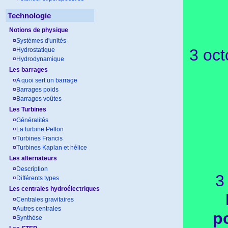
Technologie
Notions de physique
¤
Systèmes d'unités
3 oct
¤
Hydrostatique
¤
Hydrodynamique
Les barrages
¤
A quoi sert un barrage
¤
Barrages poids
¤
Barrages voûtes
Les Turbines
¤
Généralités
¤
La turbine Pelton
¤
Turbines Francis
¤
Turbines Kaplan et hélice
Les alternateurs
¤
Description
3
¤
Différents types
Les centrales hydroélectriques
¤
Centrales gravitaires
¤
Autres centrales
p
¤
Synthèse