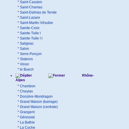
*
Saint-Cassien
*
Saint-Chamas
*
Saint-Dalmas de Tende
*
Saint-Lazare
*
Saint-Martin-Vésubie
*
Sainte-Croix
*
Sainte-Tulle I
*
Sainte-Tulle I I
*
Salignac
*
Salon
*
Serre-Ponçon
*
Sisteron
*
Vinon
*
le Buech
Rhône-
Alpes
*
Chambon
*
Cheylas
*
Donzère-Mondragon
*
Grand Maison (barrage)
*
Grand Maison (centrale)
*
Grangent
*
Génissiat
*
La Bathie
*
La Coche