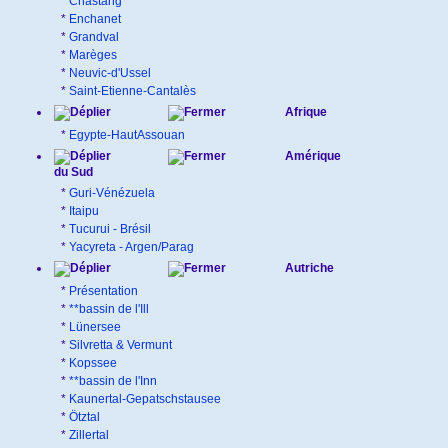
*
Chastang
*
Enchanet
*
Grandval
*
Marèges
*
Neuvic-d'Ussel
*
Saint-Etienne-Cantalès
Afrique
*
Egypte-HautAssouan
Amérique
du Sud
*
Guri-Vénézuela
*
Itaipu
*
Tucurui - Brésil
*
Yacyreta - Argen/Parag
Autriche
*
Présentation
*
**bassin de l'Ill
*
Lünersee
*
Silvretta & Vermunt
*
Kopssee
*
**bassin de l'Inn
*
Kaunertal-Gepatschstausee
*
Ötztal
*
Zillertal