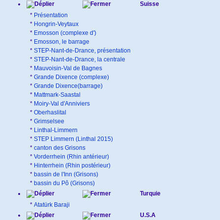
Suisse
*
Présentation
*
Hongrin-Veytaux
*
Emosson (complexe d')
*
Emosson, le barrage
*
STEP-Nant-de-Drance, présentation
*
STEP-Nant-de-Drance, la centrale
*
Mauvoisin-Val de Bagnes
*
Grande Dixence (complexe)
*
Grande Dixence(barrage)
*
Mattmark-Saastal
*
Moiry-Val d'Anniviers
*
Oberhaslital
*
Grimselsee
*
Linthal-Limmern
*
STEP Limmern (Linthal 2015)
*
canton des Grisons
*
Vorderrhein (Rhin antérieur)
*
Hinterrhein (Rhin postérieur)
*
bassin de l'Inn (Grisons)
*
bassin du Pô (Grisons)
Turquie
*
Atatürk Baraji
U.S.A