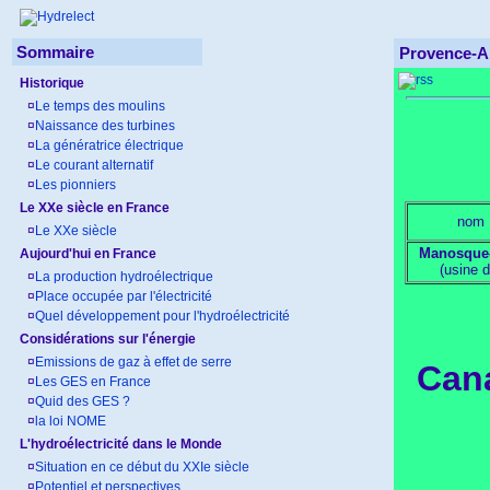
Sommaire
Provence-A
Historique
¤
Le temps des moulins
¤
Naissance des turbines
¤
La génératrice électrique
¤
Le courant alternatif
¤
Les pionniers
Le XXe siècle en France
nom
¤
Le XXe siècle
Manosque
Aujourd'hui en France
(usine d
¤
La production hydroélectrique
¤
Place occupée par l'électricité
¤
Quel développement pour l'hydroélectricité
Considérations sur l'énergie
¤
Emissions de gaz à effet de serre
Cana
¤
Les GES en France
¤
Quid des GES ?
¤
la loi NOME
L'hydroélectricité dans le Monde
¤
Situation en ce début du XXIe siècle
¤
Potentiel et perspectives