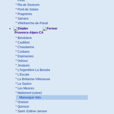
*
Pinet
*
Pla de Soulcem
*
Pont-de-Salars
*
Pragnères
*
Sarrans
*
Villefranche-de-Panat
Provence-Alpes-CA
*
Belvédere
*
Castillon
*
Chaudanne
*
Curbans
*
Espinasses
*
Gréoux
*
Jouques
*
L'Argentière-La Bessée
*
L'Escale
*
La Brillanne-Villeneuve
*
La Saulce
*
Les Mesces
*
Mallemort (usine)
Manosque-Volx
*
Oraison
*
Quinson
*
Saint- Estève-Janson