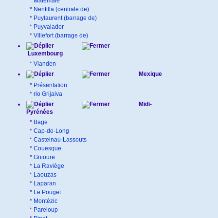
*
Matemale
*
Nentilla (centrale de)
*
Puylaurent (barrage de)
*
Puyvalador
*
Villefort (barrage de)
Luxembourg
*
Vianden
Mexique
*
Présentation
*
rio Grijalva
Midi-
Pyrénées
*
Bage
*
Cap-de-Long
*
Castelnau-Lassouts
*
Couesque
*
Gnioure
*
La Raviège
*
Laouzas
*
Laparan
*
Le Pouget
*
Montézic
*
Pareloup