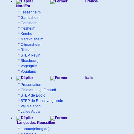
France-
NordEst
*
Fessenheim
*
Gambsheim
*
Gerstheim
*
Iffezheim
*
Kembs
*
Marckolsheim
*
Ottmarsheim
*
Rhinau
*
STEP Revin
*
Strasbourg
*
Vogelgrün
*
Vouglans
Italie
*
Présentation
*
Chiotas-Luigi Einaudi
*
STEP de Edolo
*
STEP de Roncovalgrande
*
Val Malenco
*
vallée Adda
Languedoc-Roussillon
*
Lanoux(étang de)