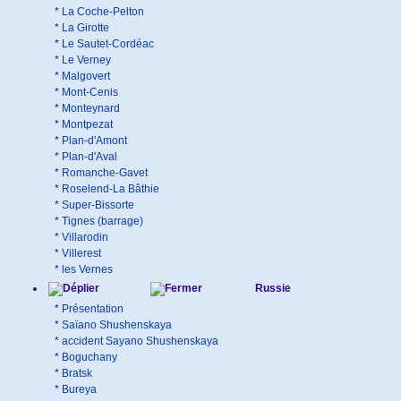
*
La Coche-Pelton
*
La Girotte
*
Le Sautet-Cordéac
*
Le Verney
*
Malgovert
*
Mont-Cenis
*
Monteynard
*
Montpezat
*
Plan-d'Amont
*
Plan-d'Aval
*
Romanche-Gavet
*
Roselend-La Bâthie
*
Super-Bissorte
*
Tignes (barrage)
*
Villarodin
*
Villerest
*
les Vernes
Russie
*
Présentation
*
Saïano Shushenskaya
*
accident Sayano Shushenskaya
*
Boguchany
*
Bratsk
*
Bureya