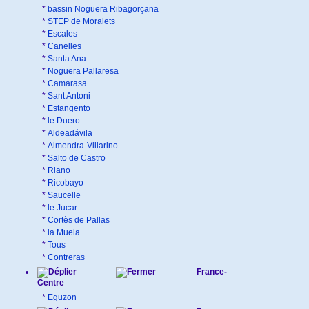
*
bassin Noguera Ribagorçana
*
STEP de Moralets
*
Escales
*
Canelles
*
Santa Ana
*
Noguera Pallaresa
*
Camarasa
*
Sant Antoni
*
Estangento
*
le Duero
*
Aldeadávila
*
Almendra-Villarino
*
Salto de Castro
*
Riano
*
Ricobayo
*
Saucelle
*
le Jucar
*
Cortès de Pallas
*
la Muela
*
Tous
*
Contreras
France-
Centre
*
Eguzon