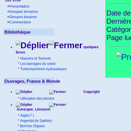
Les STEP
¤
Presentation
Date de
¤
Groupes ternaires
¤
Groupes binaires
Dernièr
¤
Commentaire
Catégor
Bibliothèque
Page l
quelques
livres
*
Glaciers et Torrents
*
Les barrages du soleil
*
Turbomachines hydrauliques
Ouvrages, France & Monde
Copyright
*
Utilisation des photos
Auvergne_Limousin
*
Aigle( l' )
*
Argentat (le Sablier)
*
Bort les Orgues