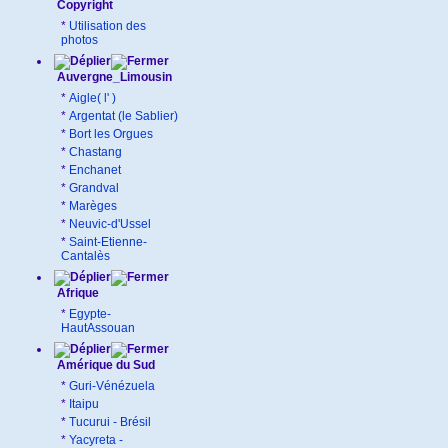
Copyright
*
Utilisation des
photos
Auvergne_Limousin
*
Aigle( l' )
*
Argentat (le Sablier)
*
Bort les Orgues
*
Chastang
*
Enchanet
*
Grandval
*
Marèges
*
Neuvic-d'Ussel
*
Saint-Etienne-
Cantalès
Afrique
*
Egypte-
HautAssouan
Amérique du Sud
*
Guri-Vénézuela
*
Itaipu
*
Tucurui - Brésil
*
Yacyreta -