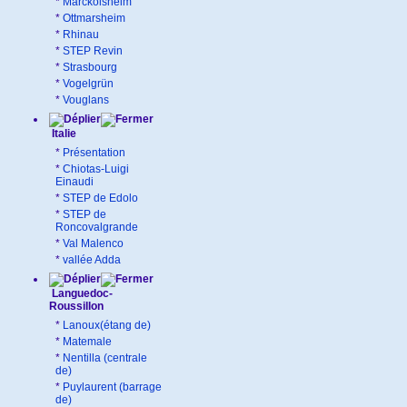
*
Marckolsheim
*
Ottmarsheim
*
Rhinau
*
STEP Revin
*
Strasbourg
*
Vogelgrün
*
Vouglans
Italie
*
Présentation
*
Chiotas-Luigi
Einaudi
*
STEP de Edolo
*
STEP de
Roncovalgrande
*
Val Malenco
*
vallée Adda
Languedoc-
Roussillon
*
Lanoux(étang de)
*
Matemale
*
Nentilla (centrale
de)
*
Puylaurent (barrage
de)