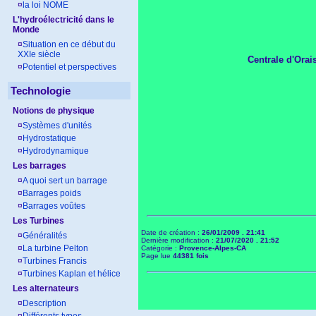
¤
la loi NOME
L'hydroélectricité dans le
Monde
¤
Situation en ce début du
XXIe siècle
Centrale d'Orai
¤
Potentiel et perspectives
Technologie
Notions de physique
¤
Systèmes d'unités
¤
Hydrostatique
¤
Hydrodynamique
Les barrages
¤
A quoi sert un barrage
¤
Barrages poids
¤
Barrages voûtes
Les Turbines
Date de création :
26/01/2009 . 21:41
¤
Généralités
Dernière modification :
21/07/2020 . 21:52
¤
La turbine Pelton
Catégorie :
Provence-Alpes-CA
Page lue
44381 fois
¤
Turbines Francis
¤
Turbines Kaplan et hélice
Les alternateurs
¤
Description