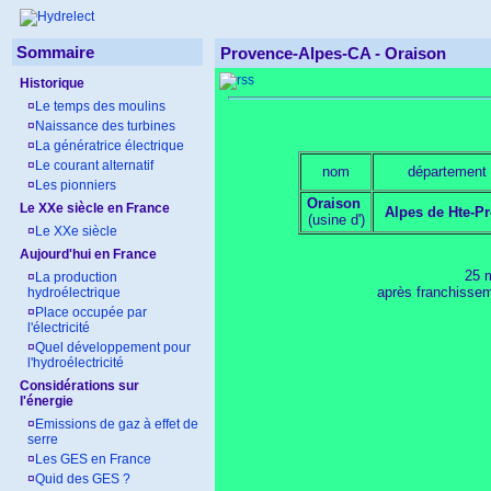
Sommaire
Provence-Alpes-CA - Oraison
Historique
¤
Le temps des moulins
¤
Naissance des turbines
¤
La génératrice électrique
¤
Le courant alternatif
nom
département
¤
Les pionniers
Oraison
Le XXe siècle en France
Alpes de Hte-Pr
(usine d')
¤
Le XXe siècle
Aujourd'hui en France
25 
¤
La production
après franchisseme
hydroélectrique
¤
Place occupée par
l'électricité
¤
Quel développement pour
l'hydroélectricité
Considérations sur
l'énergie
¤
Emissions de gaz à effet de
serre
¤
Les GES en France
¤
Quid des GES ?