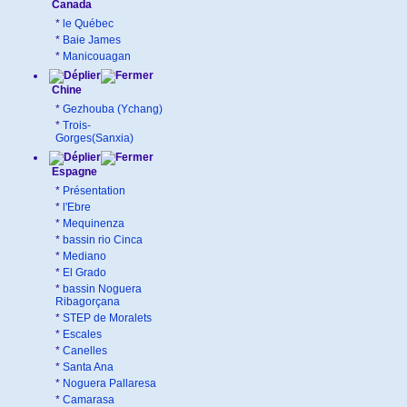
Canada
*
le Québec
*
Baie James
*
Manicouagan
Chine
*
Gezhouba (Ychang)
*
Trois-
Gorges(Sanxia)
Espagne
*
Présentation
*
l'Ebre
*
Mequinenza
*
bassin rio Cinca
*
Mediano
*
El Grado
*
bassin Noguera
Ribagorçana
*
STEP de Moralets
*
Escales
*
Canelles
*
Santa Ana
*
Noguera Pallaresa
*
Camarasa