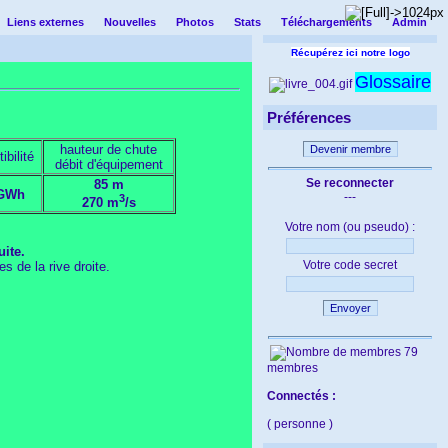
Liens externes
Nouvelles
Photos
Stats
Téléchargements
Admin
Récupérez ici notre logo
Glossaire
Préférences
hauteur de chute
Devenir membre
ibilité
débit d'équipement
Se reconnecter
85 m
 GWh
---
3
270 m
/s
Votre nom (ou pseudo) :
uite.
Votre code secret
s de la rive droite.
Envoyer
79
membres
Connectés :
( personne )