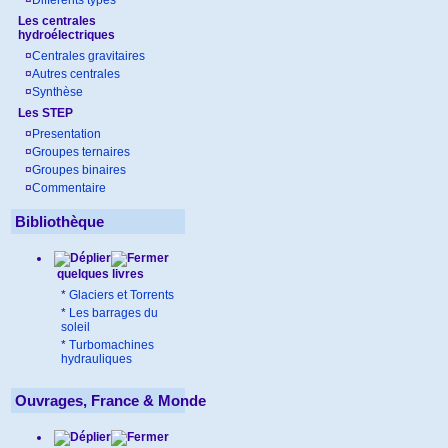
¤
Différents types
Les centrales
hydroélectriques
¤
Centrales gravitaires
¤
Autres centrales
¤
Synthèse
Les STEP
¤
Presentation
¤
Groupes ternaires
¤
Groupes binaires
¤
Commentaire
Bibliothèque
quelques livres
*
Glaciers et Torrents
*
Les barrages du
soleil
*
Turbomachines
hydrauliques
Ouvrages, France & Monde