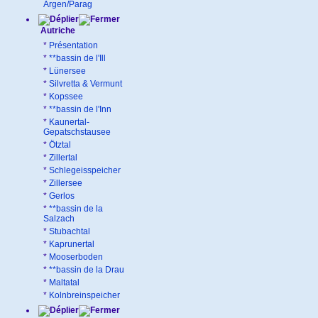
Argen/Parag
Autriche
*
Présentation
*
**bassin de l'Ill
*
Lünersee
*
Silvretta & Vermunt
*
Kopssee
*
**bassin de l'Inn
*
Kaunertal-
Gepatschstausee
*
Ötztal
*
Zillertal
*
Schlegeisspeicher
*
Zillersee
*
Gerlos
*
**bassin de la
Salzach
*
Stubachtal
*
Kaprunertal
*
Mooserboden
*
**bassin de la Drau
*
Maltatal
*
Kolnbreinspeicher