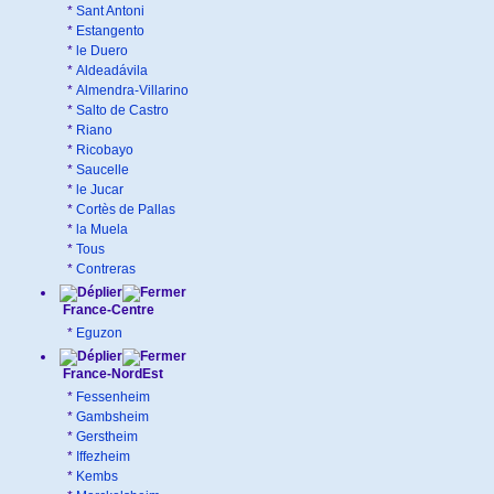
*
Sant Antoni
*
Estangento
*
le Duero
*
Aldeadávila
*
Almendra-Villarino
*
Salto de Castro
*
Riano
*
Ricobayo
*
Saucelle
*
le Jucar
*
Cortès de Pallas
*
la Muela
*
Tous
*
Contreras
France-Centre
*
Eguzon
France-NordEst
*
Fessenheim
*
Gambsheim
*
Gerstheim
*
Iffezheim
*
Kembs