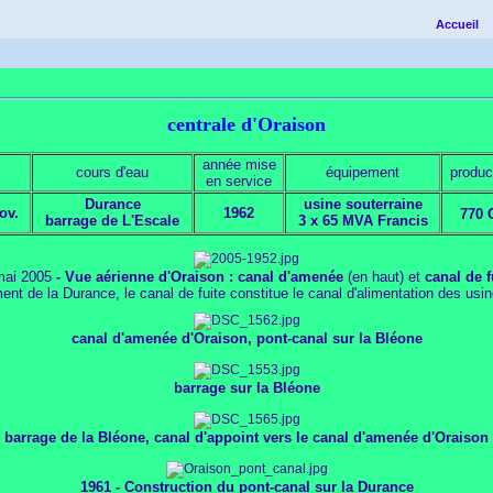
Accueil
centrale d'Oraison
année mise
cours d'eau
équipement
product
en service
Durance
usine souterraine
ov.
1962
770
barrage de L'Escale
3 x 65 MVA Francis
mai 2005
- Vue aérienne d'Oraison : canal d'amenée
(en haut) et
canal de f
nt de la Durance, le canal de fuite constitue le canal d'alimentation des usine
canal d'amenée d'Oraison, pont-canal sur la Bléone
barrage sur la Bléone
barrage de la Bléone, canal d'appoint vers le canal d'amenée d'Oraison
1961 - Construction du pont-canal sur la Durance