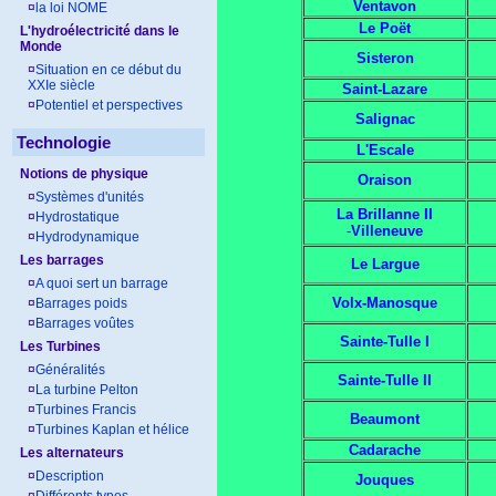
Ventavon
¤
la loi NOME
Le Poët
L'hydroélectricité dans le
Monde
Sisteron
¤
Situation en ce début du
XXIe siècle
Saint-Lazare
¤
Potentiel et perspectives
Salignac
Technologie
L'Escale
Notions de physique
Oraison
¤
Systèmes d'unités
La Brillanne II
¤
Hydrostatique
-
Villeneuve
¤
Hydrodynamique
Les barrages
Le Largue
¤
A quoi sert un barrage
Volx-Manosque
¤
Barrages poids
¤
Barrages voûtes
Sainte-Tulle I
Les Turbines
¤
Généralités
Sainte-Tulle II
¤
La turbine Pelton
¤
Turbines Francis
Beaumont
¤
Turbines Kaplan et hélice
Cadarache
Les alternateurs
¤
Description
Jouques