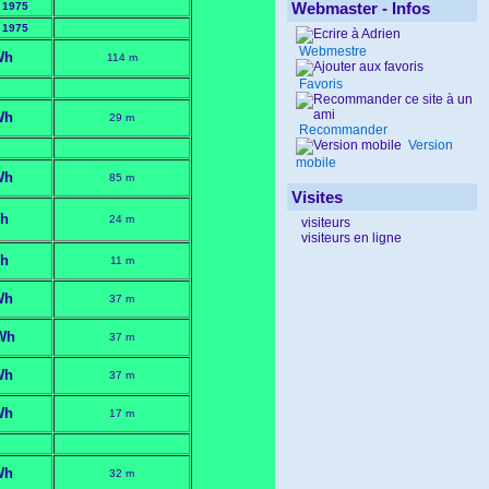
Webmaster - Infos
 1975
 1975
Webmestre
Wh
114 m
Favoris
Wh
29 m
Recommander
Version
mobile
Wh
85 m
Visites
h
24 m
visiteurs
visiteurs en ligne
h
11 m
Wh
37 m
Wh
37 m
Wh
37 m
Wh
17 m
Wh
32 m