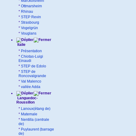
*
Marckolsheim
*
Ottmarsheim
*
Rhinau
*
STEP Revin
*
Strasbourg
*
Vogelgrün
*
Vouglans
Italie
*
Présentation
*
Chiotas-Luigi
Einaudi
*
STEP de Edolo
*
STEP de
Roncovalgrande
*
Val Malenco
*
vallée Adda
Languedoc-
Roussillon
*
Lanoux(étang de)
*
Matemale
*
Nentilla (centrale
de)
*
Puylaurent (barrage
de)