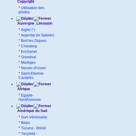
Copyright
*
Utilisation des
photos
Auvergne_Limousin
*
Aigle( l' )
*
Argentat (le Sablier)
*
Bort les Orgues
*
Chastang
*
Enchanet
*
Grandval
*
Marèges
*
Neuvic-d'Ussel
*
Saint-Etienne-
Cantalès
Afrique
*
Egypte-
HautAssouan
Amérique du Sud
*
Guri-Vénézuela
*
Itaipu
*
Tucurui - Brésil
*
Yacyreta -