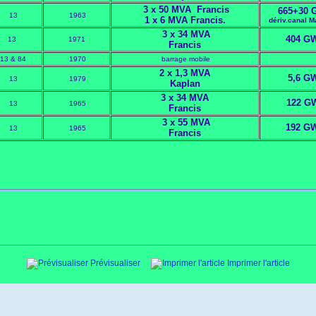
3 x 50 MVA Francis
665+30 
13
1963
1 x 6 MVA Francis.
dériv.canal M
3 x 34 MVA
404 G
13
1971
Francis
13 & 84
1970
barrage mobile
2 x 1,3 MVA
5,6 G
13
1979
Kaplan
3 x 34 MVA
122 G
13
1965
Francis
3 x 55 MVA
192 G
13
1965
Francis
Prévisualiser
Imprimer l'article