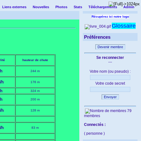
Liens externes
Nouvelles
Photos
Stats
Téléchargements
Admin
Récupérez ici notre logo
Glossaire
Préférences
Devenir membre
Se reconnecter
lité
hauteur de chute
---
h
244 m
Votre nom (ou pseudo) :
Wh
176 m
Votre code secret
h
324 m
Envoyer
h
200 m
Wh
128 m
79
membres
Connectés :
Wh
83 m
( personne )