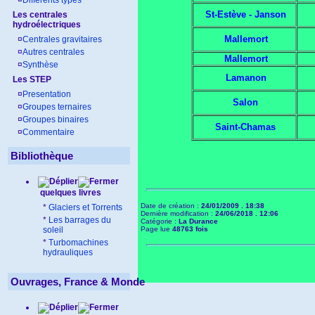
¤
Différents types
St-Estève - Janson
Les centrales
hydroélectriques
Mallemort
¤
Centrales gravitaires
¤
Autres centrales
Mallemort
¤
Synthèse
Lamanon
Les STEP
¤
Presentation
Salon
¤
Groupes ternaires
¤
Groupes binaires
Saint-Chamas
¤
Commentaire
Bibliothèque
quelques livres
Date de création :
24/01/2009 . 18:38
*
Glaciers et Torrents
Dernière modification :
24/06/2018 . 12:06
*
Les barrages du
Catégorie :
La Durance
soleil
Page lue
48763 fois
*
Turbomachines
hydrauliques
Ouvrages, France & Monde