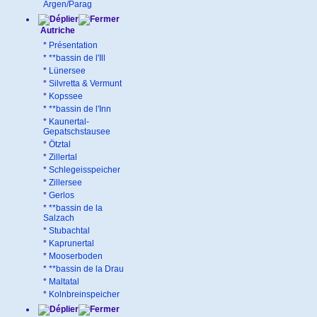
Argen/Parag
Autriche
*
Présentation
*
**bassin de l'Ill
*
Lünersee
*
Silvretta & Vermunt
*
Kopssee
*
**bassin de l'Inn
*
Kaunertal-
Gepatschstausee
*
Ötztal
*
Zillertal
*
Schlegeisspeicher
*
Zillersee
*
Gerlos
*
**bassin de la
Salzach
*
Stubachtal
*
Kaprunertal
*
Mooserboden
*
**bassin de la Drau
*
Maltatal
*
Kolnbreinspeicher