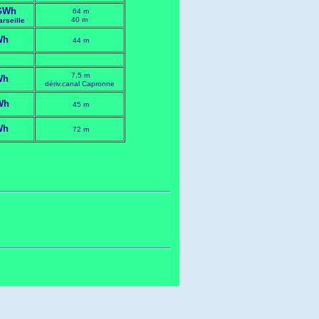
GWh
64 m
40 m
arseille
Wh
44 m
7,5 m
Wh
dériv.canal Capronne
Wh
45 m
Wh
72 m