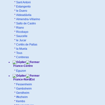
*
Sant Antoni
*
Estangento
*
le Duero
*
Aldeadávila
*
Almendra-Villarino
*
Salto de Castro
*
Riano
*
Ricobayo
*
Saucelle
*
le Jucar
*
Cortès de Pallas
*
la Muela
*
Tous
*
Contreras
France-Centre
*
Eguzon
France-NordEst
*
Fessenheim
*
Gambsheim
*
Gerstheim
*
Iffezheim
*
Kembs