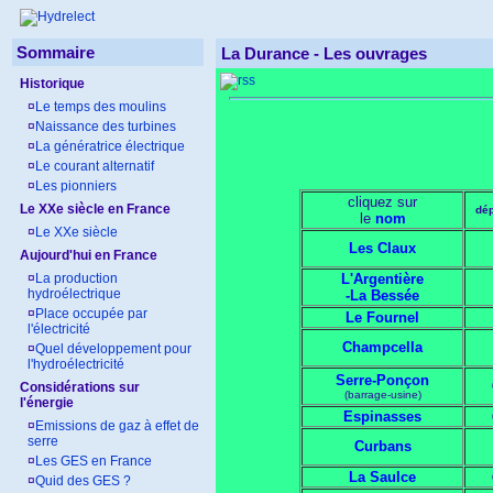
Sommaire
La Durance -
Les ouvrages
Historique
¤
Le temps des moulins
¤
Naissance des turbines
¤
La génératrice électrique
¤
Le courant alternatif
¤
Les pionniers
cliquez sur
Le XXe siècle en France
dé
le
nom
¤
Le XXe siècle
Les Claux
Aujourd'hui en France
¤
La production
L'Argentière
hydroélectrique
-La Bessée
¤
Place occupée par
Le Fournel
l'électricité
Champcella
¤
Quel développement pour
l'hydroélectricité
Serre-Ponçon
Considérations sur
(barrage-usine)
l'énergie
Espinasses
¤
Emissions de gaz à effet de
serre
Curbans
¤
Les GES en France
La Saulce
¤
Quid des GES ?