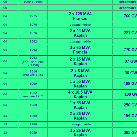
05
1909 et 1954
désaffectée
05
désaffectée
2 x 128 MVA
760 G
04
1975
Francis
04
1976
barrage mobile
2 x 44 MVA
221 G
04
1976
Kaplan
04
1962
barrage mobile
3 x 65 MVA
770 G
04
1962
Francis
1953
2 x 15 MVA
97 GW
ere
04
(1
usine:1908
Kaplan
à 1958)
2 x 6 MVA
1916
36 GW
04
rénovée 1954
Kaplan
1 x 55 MVA
188 G
04
1969
Kaplan
4 x 10,5 MVA
1922
100 G
04
rénovée 1952
Kaplan
1 x 55 MVA
250 G
04
1969
Kaplan
2 x 26 MVA
154 G
84
1969
Kaplan
13
1980
barrage mobile
3 x 26 MVA
385 G
13
1959
Kaplan