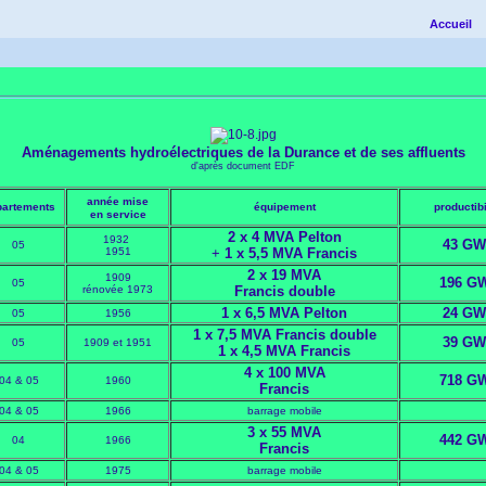
Accueil
Aménagements hydroélectriques de la Durance et de ses affluents
d'après document EDF
année
mise
partements
équipement
productibi
en service
2 x 4 MVA Pelton
1932
43 GW
05
1951
+
1 x 5,5 MVA Francis
2 x 19 MVA
1909
196 G
05
rénovée 1973
Francis double
1 x 6,5 MVA Pelton
24 GW
05
1956
1 x 7,5 MVA Francis double
39 GW
05
1909 et 1951
1 x 4,5 MVA Francis
4 x 100 MVA
718 G
04 & 05
1960
Francis
04 & 05
1966
barrage mobile
3 x 55 MVA
442 G
04
1966
Francis
04 & 05
1975
barrage mobile