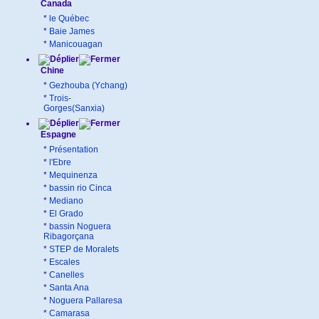
Canada
*
le Québec
*
Baie James
*
Manicouagan
Chine
*
Gezhouba (Ychang)
*
Trois-
Gorges(Sanxia)
Espagne
*
Présentation
*
l'Ebre
*
Mequinenza
*
bassin rio Cinca
*
Mediano
*
El Grado
*
bassin Noguera
Ribagorçana
*
STEP de Moralets
*
Escales
*
Canelles
*
Santa Ana
*
Noguera Pallaresa
*
Camarasa