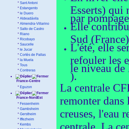
*
Sant Antoni
Esserts) qui
*
Estangento
*
le Duero
par pompage
*
Aldeadávila
Elle contribu
*
Almendra-Villarino
*
Salto de Castro
*
Riano
Sud (France)
*
Ricobayo
L'été, elle s
*
Saucelle
*
le Jucar
*
Cortès de Pallas
refouler les 
*
la Muela
le niveau de
*
Tous
*
Contreras
).
France-Centre
La centrale CF
*
Eguzon
remonter dans 
France-NordEst
*
Fessenheim
*
Gambsheim
creuses, l'eau 
*
Gerstheim
*
Iffezheim
centrale. La ce
*
Kembs