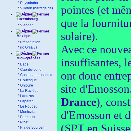
*
Puyvalador
pointes (et mê
*
Villefort (barrage de)
que la fournitu
Luxembourg
*
Vianden
solaire).
Mexique
*
Présentation
Avec ce nouveau
*
rio Grijalva
Midi-Pyrénées
insuffisantes,
*
Bage
*
Cap-de-Long
ont donc entrep
*
Castelnau-Lassouts
*
Couesque
site d'Emosson.
*
Gnioure
*
La Raviège
*
Laouzas
Drance
), cons
*
Laparan
*
Le Pouget
d'Emosson et 
*
Montézic
*
Pareloup
*
Pinet
(SPT en Suisse,
*
Pla de Soulcem