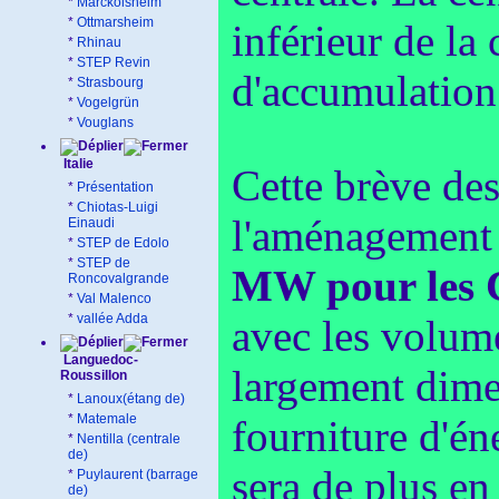
*
Marckolsheim
*
Ottmarsheim
inférieur de la
*
Rhinau
*
STEP Revin
d'accumulation
*
Strasbourg
*
Vogelgrün
*
Vouglans
Italie
Cette brève de
*
Présentation
*
Chiotas-Luigi
l'aménagement 
Einaudi
*
STEP de Edolo
*
STEP de
MW pour les
Roncovalgrande
*
Val Malenco
*
vallée Adda
avec les volume
Languedoc-
largement dimen
Roussillon
*
Lanoux(étang de)
*
Matemale
fourniture d'én
*
Nentilla (centrale
de)
sera de plus en
*
Puylaurent (barrage
de)