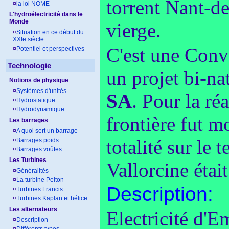
torrent Nant-d
¤
la loi NOME
L'hydroélectricité dans le
Monde
vierge.
¤
Situation en ce début du
XXIe siècle
C'est une Conve
¤
Potentiel et perspectives
Technologie
un projet bi-na
Notions de physique
¤
Systèmes d'unités
SA
. Pour la ré
¤
Hydrostatique
¤
Hydrodynamique
frontière fut mo
Les barrages
¤
A quoi sert un barrage
totalité sur le 
¤
Barrages poids
¤
Barrages voûtes
Les Turbines
Vallorcine étai
¤
Généralités
¤
La turbine Pelton
Description:
¤
Turbines Francis
¤
Turbines Kaplan et hélice
Les alternateurs
Electricité d'
¤
Description