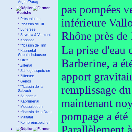
Argen/Parag
pas pompées ver
Autriche
inférieure Vall
*
Présentation
*
**bassin de l'Ill
*
Lünersee
Rhône près de 
*
Silvretta & Vermunt
*
Kopssee
*
**bassin de l'Inn
La prise d'eau 
*
Kaunertal-
Gepatschstausee
Barberine, a é
*
Ötztal
*
Zillertal
*
Schlegeisspeicher
apport gravitai
*
Zillersee
*
Gerlos
remplissage du 
*
**bassin de la
Salzach
*
Stubachtal
maintenant no
*
Kaprunertal
*
Mooserboden
*
**bassin de la Drau
pompage a été i
*
Maltatal
*
Kolnbreinspeicher
Parallèlement à