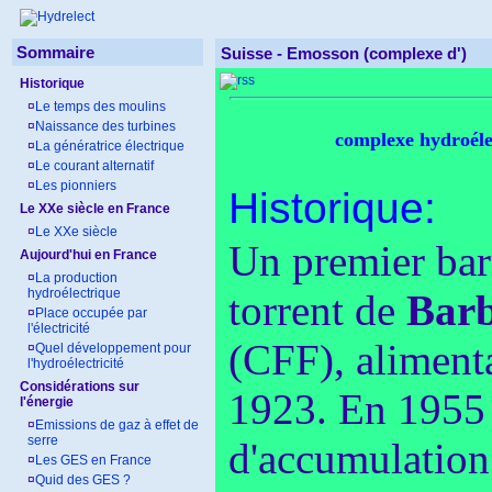
Sommaire
Suisse -
Emosson (complexe d')
Historique
¤
Le temps des moulins
¤
Naissance des turbines
complexe hydroéle
¤
La génératrice électrique
¤
Le courant alternatif
¤
Les pionniers
Historique:
Le XXe siècle en France
¤
Le XXe siècle
Un premier barr
Aujourd'hui en France
¤
La production
hydroélectrique
torrent de
Barb
¤
Place occupée par
l'électricité
(CFF), alimenta
¤
Quel développement pour
l'hydroélectricité
Considérations sur
1923. En 1955 
l'énergie
¤
Emissions de gaz à effet de
serre
d'accumulation
¤
Les GES en France
¤
Quid des GES ?