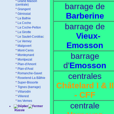
*
Grand Maison
barrage de
(centrale)
*
Grangent
Barberine
*
Génissiat
*
La Bathie
*
La Coche
barrage de
*
La Coche-Pelton
*
La Girotte
Vieux-
*
Le Sautet-Cordéac
*
Le Verney
Emosson
*
Malgovert
*
Mont-Cenis
barrage
*
Monteynard
*
Montpezat
d'
Emosson
*
Plan-d'Amont
*
Plan-d'Aval
*
Romanche-Gavet
centrales
*
Roselend-La Bâthie
*
Super-Bissorte
Châtelard I & II
*
Tignes (barrage)
*
Villarodin
- CFF
*
Villerest
*
les Vernes
centrale
Russie