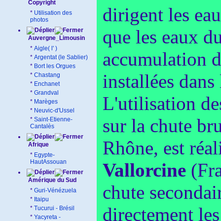
Copyright
dirigent les eau
*
Utilisation des
photos
que les eaux du 
Auvergne_Limousin
*
Aigle( l' )
accumulation d
*
Argentat (le Sablier)
*
Bort les Orgues
installées dans 
*
Chastang
*
Enchanet
*
Grandval
L'utilisation 
*
Marèges
*
Neuvic-d'Ussel
sur la chute br
*
Saint-Etienne-
Cantalès
Rhône, est réal
Afrique
*
Egypte-
HautAssouan
Vallorcine
(Fra
Amérique du Sud
chute secondair
*
Guri-Vénézuela
*
Itaipu
directement les
*
Tucurui - Brésil
*
Yacyreta -