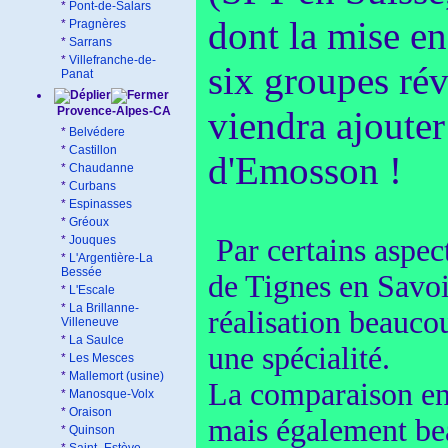
*
Pont-de-Salars
dont la mise en
*
Pragnères
*
Sarrans
*
Villefranche-de-
six groupes ré
Panat
Provence-Alpes-CA
viendra ajoute
*
Belvédere
*
Castillon
d'Emosson !
*
Chaudanne
*
Curbans
*
Espinasses
*
Gréoux
*
Jouques
Par certains aspe
*
L'Argentière-La
Bessée
de Tignes en Savoie
*
L'Escale
*
La Brillanne-
réalisation beauco
Villeneuve
*
La Saulce
une spécialité.
*
Les Mesces
*
Mallemort (usine)
La comparaison ent
*
Manosque-Volx
*
Oraison
mais également be
*
Quinson