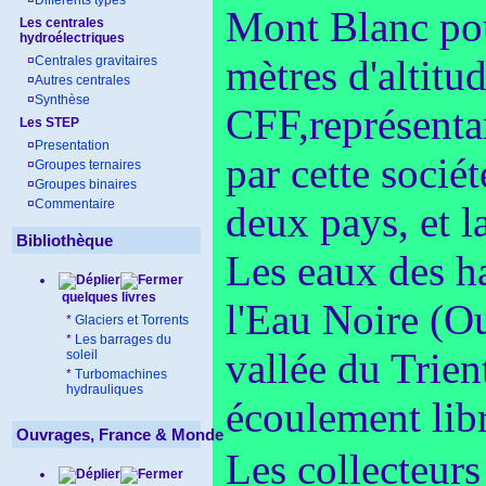
¤
Différents types
Mont Blanc pou
Les centrales
hydroélectriques
mètres d'altitu
¤
Centrales gravitaires
¤
Autres centrales
¤
Synthèse
CFF,représentan
Les STEP
¤
Presentation
par cette sociét
¤
Groupes ternaires
¤
Groupes binaires
¤
Commentaire
deux pays, et l
Bibliothèque
Les eaux des ha
quelques livres
l'Eau Noire (Ou
*
Glaciers et Torrents
*
Les barrages du
vallée du Trient
soleil
*
Turbomachines
hydrauliques
écoulement libr
Ouvrages, France & Monde
Les collecteurs 