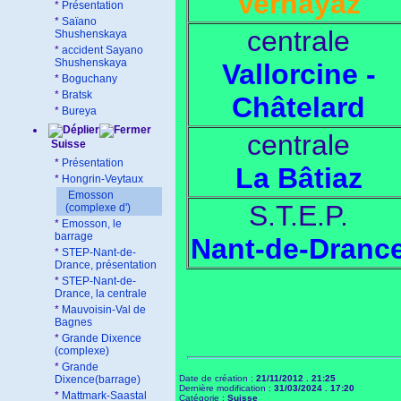
Vernayaz
*
Présentation
*
Saïano
centrale
Shushenskaya
*
accident Sayano
Shushenskaya
Vallorcine -
*
Boguchany
*
Bratsk
Châtelard
*
Bureya
centrale
Suisse
*
Présentation
La Bâtiaz
*
Hongrin-Veytaux
Emosson
S.T.E.P.
(complexe d')
*
Emosson, le
barrage
Nant-de-Dranc
*
STEP-Nant-de-
Drance, présentation
*
STEP-Nant-de-
Drance, la centrale
*
Mauvoisin-Val de
Bagnes
*
Grande Dixence
(complexe)
*
Grande
Dixence(barrage)
Date de création :
21/11/2012 . 21:25
Dernière modification :
31/03/2024 . 17:20
*
Mattmark-Saastal
Catégorie :
Suisse