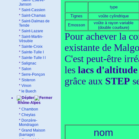
*
Saint- Estève-
Janson
type
*
Saint-Cassien
*
Saint-Chamas
Tignes
voûte cylindrique
*
Saint-Dalmas de
voûte à rayon variable
Emosson
Tende
(double courbure)
*
Saint-Lazare
Pour achever la co
*
Saint-Martin-
Vésubie
existante de Malgo
*
Sainte-Croix
*
Sainte-Tulle I
C'est peut-être irré
*
Sainte-Tulle I I
*
Salignac
les
lacs d'altitud
*
Salon
*
Serre-Ponçon
grâce aux
STEP
se
*
Sisteron
*
Vinon
*
le Buech
Rhône-Alpes
*
Chambon
*
Cheylas
*
Donzère-
Mondragon
nom
*
Grand Maison
(barrage)