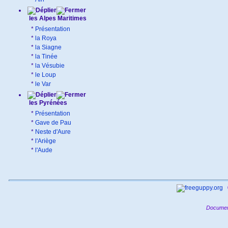
les Alpes Maritimes
*
Présentation
*
la Roya
*
la Siagne
*
la Tinée
*
la Vésubie
*
le Loup
*
le Var
les Pyrénées
*
Présentation
*
Gave de Pau
*
Neste d'Aure
*
l'Ariège
*
l'Aude
Documen