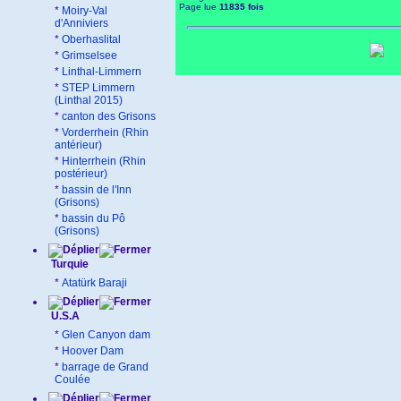
Page lue
11835 fois
*
Moiry-Val
d'Anniviers
*
Oberhaslital
*
Grimselsee
*
Linthal-Limmern
*
STEP Limmern
(Linthal 2015)
*
canton des Grisons
*
Vorderrhein (Rhin
antérieur)
*
Hinterrhein (Rhin
postérieur)
*
bassin de l'Inn
(Grisons)
*
bassin du Pô
(Grisons)
Turquie
*
Atatürk Baraji
U.S.A
*
Glen Canyon dam
*
Hoover Dam
*
barrage de Grand
Coulée