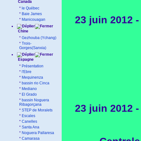
Canada
*
le Québec
*
Baie James
23 juin 2012 
*
Manicouagan
Chine
*
Gezhouba (Ychang)
*
Trois-
Gorges(Sanxia)
Espagne
*
Présentation
*
l'Ebre
*
Mequinenza
*
bassin rio Cinca
*
Mediano
*
El Grado
*
bassin Noguera
Ribagorçana
23 juin 2012 
*
STEP de Moralets
*
Escales
*
Canelles
*
Santa Ana
*
Noguera Pallaresa
*
Camarasa