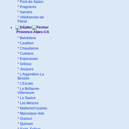
*
Pont-de-Salars
*
Pragnères
*
Sarrans
*
Villefranche-de-
Panat
Provence-Alpes-CA
*
Belvédere
*
Castillon
*
Chaudanne
*
Curbans
*
Espinasses
*
Gréoux
*
Jouques
*
L'Argentière-La
Bessée
*
L'Escale
*
La Brillanne-
Villeneuve
*
La Saulce
*
Les Mesces
*
Mallemort (usine)
*
Manosque-Volx
*
Oraison
*
Quinson