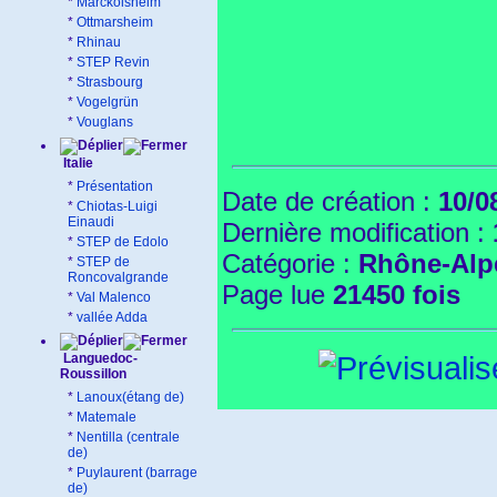
*
Marckolsheim
*
Ottmarsheim
*
Rhinau
*
STEP Revin
*
Strasbourg
*
Vogelgrün
*
Vouglans
Italie
*
Présentation
Date de création :
10/0
*
Chiotas-Luigi
Einaudi
Dernière modification :
*
STEP de Edolo
Catégorie :
Rhône-Alp
*
STEP de
Roncovalgrande
Page lue
21450 fois
*
Val Malenco
*
vallée Adda
Languedoc-
Roussillon
*
Lanoux(étang de)
*
Matemale
*
Nentilla (centrale
de)
*
Puylaurent (barrage
de)