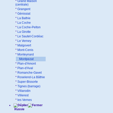
*
Grand Maison
(centrale)
*
Grangent
*
Génissiat
*
La Bathie
*
La Coche
*
La Coche-Pelton
*
La Girotte
*
Le Sautet-Cordéac
*
Le Verney
*
Malgovert
*
Mont-Cenis
*
Monteynard
Montpezat
*
Plan-d'Amont
*
Plan-d'Aval
*
Romanche-Gavet
*
Roselend-La Bâthie
*
Super-Bissorte
*
Tignes (barrage)
*
Villarodin
*
Villerest
*
les Vernes
Russie