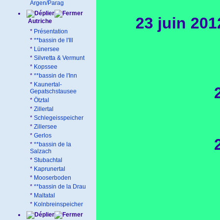
Argen/Parag
23 juin 201
Autriche
*
Présentation
*
**bassin de l'Ill
*
Lünersee
*
Silvretta & Vermunt
*
Kopssee
*
**bassin de l'Inn
*
Kaunertal-
Gepatschstausee
*
Ötztal
*
Zillertal
*
Schlegeisspeicher
*
Zillersee
*
Gerlos
*
**bassin de la
Salzach
*
Stubachtal
*
Kaprunertal
*
Mooserboden
*
**bassin de la Drau
*
Maltatal
*
Kolnbreinspeicher