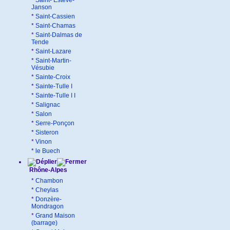
*
Saint- Estève-
Janson
*
Saint-Cassien
*
Saint-Chamas
*
Saint-Dalmas de
Tende
*
Saint-Lazare
*
Saint-Martin-
Vésubie
*
Sainte-Croix
*
Sainte-Tulle I
*
Sainte-Tulle I I
*
Salignac
*
Salon
*
Serre-Ponçon
*
Sisteron
*
Vinon
*
le Buech
Rhône-Alpes
*
Chambon
*
Cheylas
*
Donzère-
Mondragon
*
Grand Maison
(barrage)