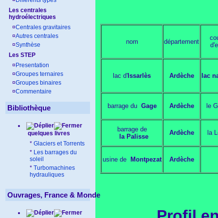
¤
Différents types
Les centrales
hydroélectriques
¤
Centrales gravitaires
¤
Autres centrales
co
nom
département
¤
Synthèse
d'
Les STEP
¤
Presentation
¤
Groupes ternaires
lac d'
Issarlès
Ardèche
lac n
¤
Groupes binaires
¤
Commentaire
barrage du
Gage
Ardèche
le 
Bibliothèque
barrage de
Ardèche
la L
quelques livres
la Palisse
*
Glaciers et Torrents
*
Les barrages du
soleil
usine de
Montpezat
Ardèche
*
Turbomachines
hydrauliques
Ouvrages, France & Monde
Profil e