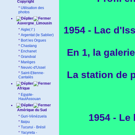
Copyright
*
Utilisation des
photos
Auvergne_Limousin
1954 - Lac d'Is
*
Aigle( l' )
*
Argentat (le Sablier)
*
Bort les Orgues
*
Chastang
En 1, la galeri
*
Enchanet
*
Grandval
*
Marèges
*
Neuvic-d'Ussel
La station de 
*
Saint-Etienne-
Cantalès
Afrique
*
Egypte-
HautAssouan
Amérique du Sud
1954 - Le 
*
Guri-Vénézuela
*
Itaipu
*
Tucurui - Brésil
*
Yacyreta -