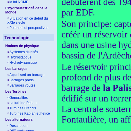
débutèrent dès 194
¤
la loi NOME
L'hydroélectricité dans le
par EDF.
Monde
¤
Situation en ce début du
Son principe: capte
XXIe siècle
¤
Potentiel et perspectives
créér un réservoir 
Technologie
dans une usine hyd
Notions de physique
¤
Systèmes d'unités
bassin de l'Ardèch
¤
Hydrostatique
¤
Hydrodynamique
Le réservoir princi
Les barrages
profond de plus de
¤
A quoi sert un barrage
¤
Barrages poids
barrage de
la Pali
¤
Barrages voûtes
Les Turbines
édifié sur un torre
¤
Généralités
¤
La turbine Pelton
La centrale souter
¤
Turbines Francis
¤
Turbines Kaplan et hélice
Fontaulière, un af
Les alternateurs
¤
Description