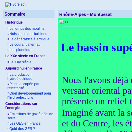
Sommaire
Rhône-Alpes - Montpezat
Historique
¤
Le temps des moulins
¤
Naissance des turbines
¤
La génératrice électrique
Le bassin supé
¤
Le courant alternatif
¤
Les pionniers
Le XXe siècle en France
¤
Le XXe siècle
Aujourd'hui en France
¤
La production
Nous l'avons déjà 
hydroélectrique
¤
Place occupée par
versant oriental pa
l'électricité
¤
Quel développement pour
l'hydroélectricité
présente un relief 
Considérations sur
l'énergie
Imaginé avant la s
¤
Emissions de gaz à effet de
serre
et du Centre, les 
¤
Les GES en France
¤
Quid des GES ?