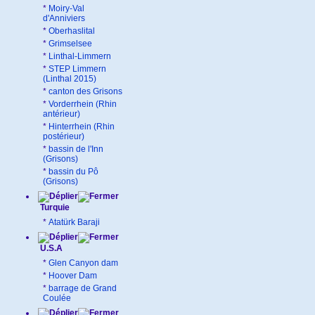
*
Moiry-Val
d'Anniviers
*
Oberhaslital
*
Grimselsee
*
Linthal-Limmern
*
STEP Limmern
(Linthal 2015)
*
canton des Grisons
*
Vorderrhein (Rhin
antérieur)
*
Hinterrhein (Rhin
postérieur)
*
bassin de l'Inn
(Grisons)
*
bassin du Pô
(Grisons)
Turquie
*
Atatürk Baraji
U.S.A
*
Glen Canyon dam
*
Hoover Dam
*
barrage de Grand
Coulée