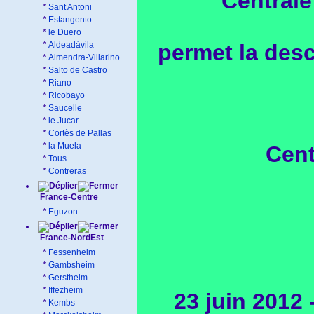
Centrale
*
Sant Antoni
*
Estangento
*
le Duero
*
Aldeadávila
permet la desc
*
Almendra-Villarino
*
Salto de Castro
*
Riano
*
Ricobayo
*
Saucelle
*
le Jucar
*
Cortès de Pallas
*
la Muela
Cent
*
Tous
*
Contreras
France-Centre
*
Eguzon
France-NordEst
*
Fessenheim
*
Gambsheim
*
Gerstheim
*
Iffezheim
23 juin 2012 
*
Kembs