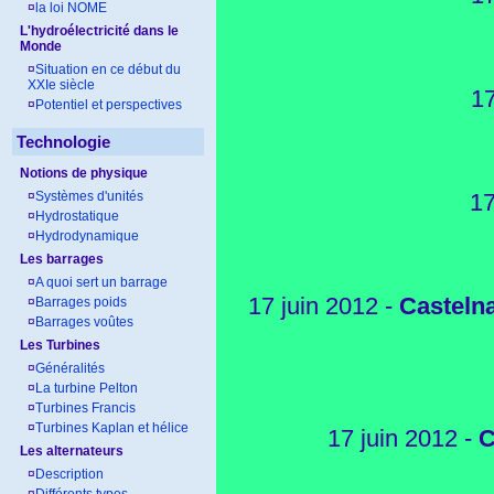
¤
la loi NOME
L'hydroélectricité dans le
Monde
¤
Situation en ce début du
XXIe siècle
17
¤
Potentiel et perspectives
Technologie
Notions de physique
¤
Systèmes d'unités
17
¤
Hydrostatique
¤
Hydrodynamique
Les barrages
¤
A quoi sert un barrage
17 juin 2012 -
Casteln
¤
Barrages poids
¤
Barrages voûtes
Les Turbines
¤
Généralités
¤
La turbine Pelton
¤
Turbines Francis
¤
Turbines Kaplan et hélice
17 juin 2012 -
C
Les alternateurs
¤
Description