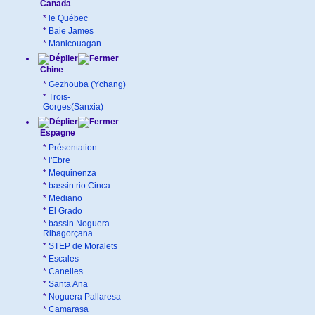
Canada
*
le Québec
*
Baie James
*
Manicouagan
Chine
*
Gezhouba (Ychang)
*
Trois-
Gorges(Sanxia)
Espagne
*
Présentation
*
l'Ebre
*
Mequinenza
*
bassin rio Cinca
*
Mediano
*
El Grado
*
bassin Noguera
Ribagorçana
*
STEP de Moralets
*
Escales
*
Canelles
*
Santa Ana
*
Noguera Pallaresa
*
Camarasa