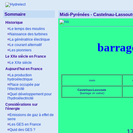
Sommaire
Midi-Pyrénées - Castelnau-Lassout
Historique
¤
Le temps des moulins
¤
Naissance des turbines
¤
La génératrice électrique
barrag
¤
Le courant alternatif
¤
Les pionniers
Le XXe siècle en France
¤
Le XXe siècle
Aujourd'hui en France
¤
La production
hydroélectrique
nom
¤
Place occupée par
l'électricité
Castelnau-Lassouts
(barrage et usine)
¤
Quel développement pour
l'hydroélectricité
Considérations sur
l'énergie
¤
Emissions de gaz à effet de
serre
¤
Les GES en France
¤
Quid des GES ?
17