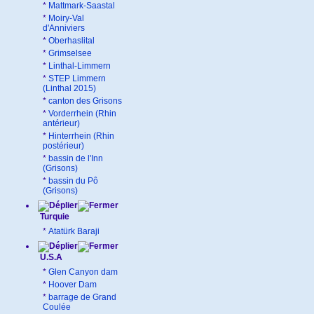
*
Mattmark-Saastal
*
Moiry-Val
d'Anniviers
*
Oberhaslital
*
Grimselsee
*
Linthal-Limmern
*
STEP Limmern
(Linthal 2015)
*
canton des Grisons
*
Vorderrhein (Rhin
antérieur)
*
Hinterrhein (Rhin
postérieur)
*
bassin de l'Inn
(Grisons)
*
bassin du Pô
(Grisons)
Turquie
*
Atatürk Baraji
U.S.A
*
Glen Canyon dam
*
Hoover Dam
*
barrage de Grand
Coulée