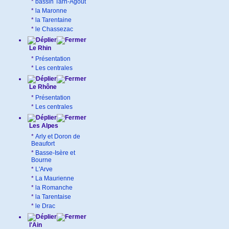
*
bassin Tarn-Agout
*
la Maronne
*
la Tarentaine
*
le Chassezac
Le Rhin
*
Présentation
*
Les centrales
Le Rhône
*
Présentation
*
Les centrales
Les Alpes
*
Arly et Doron de
Beaufort
*
Basse-Isère et
Bourne
*
L'Arve
*
La Maurienne
*
la Romanche
*
la Tarentaise
*
le Drac
l'Ain