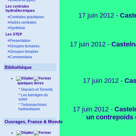
¤
Différents types
Les centrales
hydroélectriques
17 juin 2012 -
Cast
¤
Centrales gravitaires
¤
Autres centrales
¤
Synthèse
Les STEP
¤
Presentation
17 juin 2012 -
Casteln
¤
Groupes ternaires
¤
Groupes binaires
¤
Commentaire
Bibliothèque
17 juin 2012 -
Cas
quelques livres
*
Glaciers et Torrents
*
Les barrages du
soleil
*
Turbomachines
17 juin 2012 -
Castel
hydrauliques
un contrepoids 
Ouvrages, France & Monde