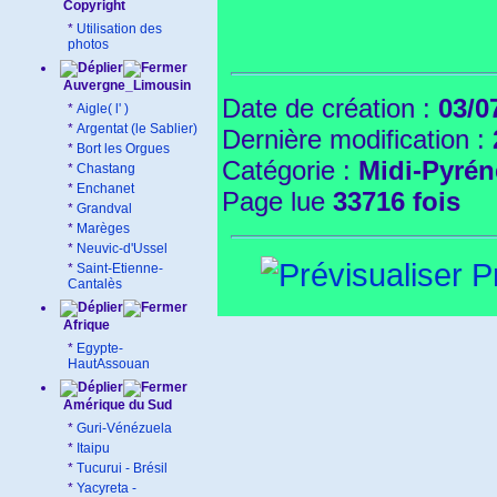
Copyright
*
Utilisation des
photos
Auvergne_Limousin
Date de création :
03/0
*
Aigle( l' )
*
Argentat (le Sablier)
Dernière modification :
*
Bort les Orgues
Catégorie :
Midi-Pyrén
*
Chastang
*
Enchanet
Page lue
33716 fois
*
Grandval
*
Marèges
*
Neuvic-d'Ussel
Pr
*
Saint-Etienne-
Cantalès
Afrique
*
Egypte-
HautAssouan
Amérique du Sud
*
Guri-Vénézuela
*
Itaipu
*
Tucurui - Brésil
*
Yacyreta -