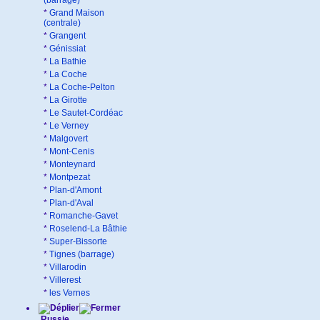
(barrage)
*
Grand Maison
(centrale)
*
Grangent
*
Génissiat
*
La Bathie
*
La Coche
*
La Coche-Pelton
*
La Girotte
*
Le Sautet-Cordéac
*
Le Verney
*
Malgovert
*
Mont-Cenis
*
Monteynard
*
Montpezat
*
Plan-d'Amont
*
Plan-d'Aval
*
Romanche-Gavet
*
Roselend-La Bâthie
*
Super-Bissorte
*
Tignes (barrage)
*
Villarodin
*
Villerest
*
les Vernes
Russie