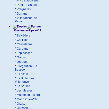
*
Pla de Soulcem
*
Pont-de-Salars
*
Pragnères
*
Sarrans
*
Villefranche-de-
Panat
Provence-Alpes-CA
*
Belvédere
*
Castillon
*
Chaudanne
*
Curbans
*
Espinasses
*
Gréoux
*
Jouques
*
L'Argentière-La
Bessée
*
L'Escale
*
La Brillanne-
Villeneuve
*
La Saulce
*
Les Mesces
*
Mallemort (usine)
*
Manosque-Volx
*
Oraison
*
Quinson