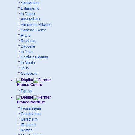
*
Sant Antoni
*
Estangento
*
le Duero
*
Aldeadávila
*
Almendra-Villarino
*
Salto de Castro
*
Riano
*
Ricobayo
*
Saucelle
*
le Jucar
*
Cortès de Pallas
*
la Muela
*
Tous
*
Contreras
France-Centre
*
Eguzon
France-NordEst
*
Fessenheim
*
Gambsheim
*
Gerstheim
*
Iffezheim
*
Kembs