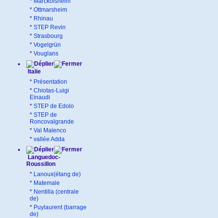
*
Marckolsheim
*
Ottmarsheim
*
Rhinau
*
STEP Revin
*
Strasbourg
*
Vogelgrün
*
Vouglans
Italie
*
Présentation
*
Chiotas-Luigi
Einaudi
*
STEP de Edolo
*
STEP de
Roncovalgrande
*
Val Malenco
*
vallée Adda
Languedoc-
Roussillon
*
Lanoux(étang de)
*
Matemale
*
Nentilla (centrale
de)
*
Puylaurent (barrage
de)