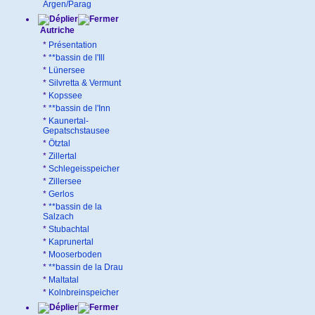
Argen/Parag
Autriche
*
Présentation
*
**bassin de l'Ill
*
Lünersee
*
Silvretta & Vermunt
*
Kopssee
*
**bassin de l'Inn
*
Kaunertal-
Gepatschstausee
*
Ötztal
*
Zillertal
*
Schlegeisspeicher
*
Zillersee
*
Gerlos
*
**bassin de la
Salzach
*
Stubachtal
*
Kaprunertal
*
Mooserboden
*
**bassin de la Drau
*
Maltatal
*
Kolnbreinspeicher