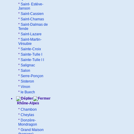
*
Saint- Estève-
Janson
*
Saint-Cassien
*
Saint-Chamas
*
Saint-Dalmas de
Tende
*
Saint-Lazare
*
Saint-Martin-
Vésubie
*
Sainte-Croix
*
Sainte-Tulle I
*
Sainte-Tulle I I
*
Salignac
*
Salon
*
Serre-Ponçon
*
Sisteron
*
Vinon
*
le Buech
Rhône-Alpes
*
Chambon
*
Cheylas
*
Donzère-
Mondragon
*
Grand Maison