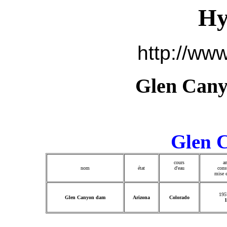
Hy
http://www
Glen Cany
Glen 
cours
a
nom
état
d'eau
cons
mise e
195
Glen Canyon dam
Arizona
Colorado
1