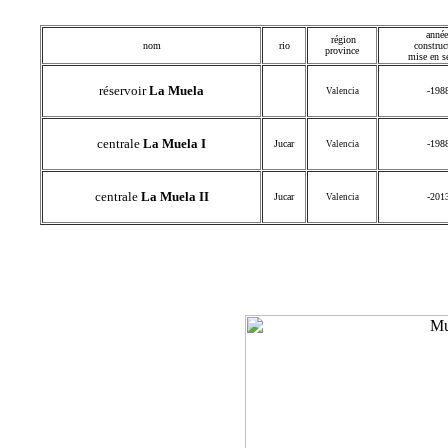
année
région
nom
rio
construc
province
mise en s
réservoir
La Muela
-198
Valencia
centrale
La Muela I
Jucar
-198
Valencia
centrale
La Muela II
Jucar
-201
Valencia