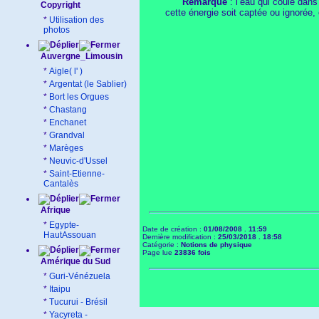
Remarque
: l’eau qui coule dans
Copyright
cette énergie soit captée ou ignorée,
*
Utilisation des
photos
Auvergne_Limousin
*
Aigle( l' )
*
Argentat (le Sablier)
*
Bort les Orgues
*
Chastang
*
Enchanet
*
Grandval
*
Marèges
*
Neuvic-d'Ussel
*
Saint-Etienne-
Cantalès
Afrique
*
Egypte-
Date de création :
01/08/2008 . 11:59
HautAssouan
Dernière modification :
25/03/2018 . 18:58
Catégorie :
Notions de physique
Page lue
23836 fois
Amérique du Sud
*
Guri-Vénézuela
*
Itaipu
*
Tucurui - Brésil
*
Yacyreta -