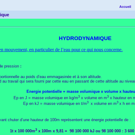
Accueil
ique
HYDRODYNAMIQUE
en mouvement, en particulier de l’eau pour ce qui nous concerne.
de pression
:
oportionnelle au poids d’eau emmagasinée et à son altitude.
 au travail qui sera fourni par cette eau en passant de cette altitude au nivea
Energie potentielle = masse volumique x volume x hauteu
3
3
Ep en J = masse volumique en kg/m
x volume en m
x hauteur en 
3
3
Ep en kJ = masse volumique en t/m
x volume en m
x h en m
ant chuter d’une hauteur de 100m représentent une énergie potentielle de :
3
1t x 100 000m
x 100m x 9,81 = 98 100 000 kJ ou 98 100 000 : 3 60