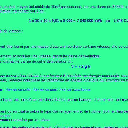
3
e un débit moyen turbinable de 10m
par seconde, sur une durée de 8 000h p
allation représente sur 1 an :
1 x 10 x 10 x 9,81 x 8 000 = 7 848 000 kWh ou 7,848 
e de vitesse :
 peut être fourni par une masse d’eau animée d’une certaine vitesse, elle se cal
ent, et acquiert une vitesse, par suite d’une dénivellation.
e à la racine carrée de cette dénivellation
h :
V =
√
2 g h
une masse d’eau située à une hauteur
h
possède une énergie potentielle, tandi
eau, l’énergie potentielle se transforme en énergie cinétique qui atteindra sa 
er
:
rien ne se crée, rien ne se perd, tout se transforme
.
nt pour but, en créant une dénivellation, par un barrage, d’accumuler une ma
ment ou en totalité selon le type d’aménagement et de turbine, (voir le chapitre
urbine
ernateur entraîné par la turbine.
faite et des pertes d’énergie vont s’accumuler à chaque étape : pertes en cha