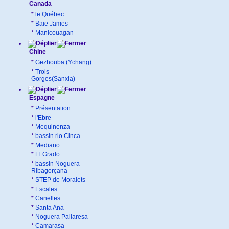
Canada
*
le Québec
*
Baie James
*
Manicouagan
Chine
*
Gezhouba (Ychang)
*
Trois-
Gorges(Sanxia)
Espagne
*
Présentation
*
l'Ebre
*
Mequinenza
*
bassin rio Cinca
*
Mediano
*
El Grado
*
bassin Noguera
Ribagorçana
*
STEP de Moralets
*
Escales
*
Canelles
*
Santa Ana
*
Noguera Pallaresa
*
Camarasa