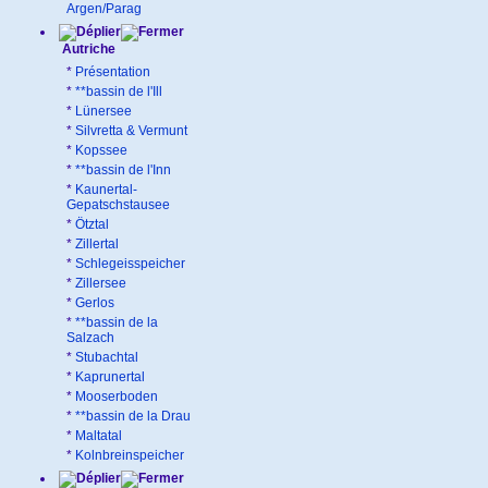
Argen/Parag
Autriche
*
Présentation
*
**bassin de l'Ill
*
Lünersee
*
Silvretta & Vermunt
*
Kopssee
*
**bassin de l'Inn
*
Kaunertal-
Gepatschstausee
*
Ötztal
*
Zillertal
*
Schlegeisspeicher
*
Zillersee
*
Gerlos
*
**bassin de la
Salzach
*
Stubachtal
*
Kaprunertal
*
Mooserboden
*
**bassin de la Drau
*
Maltatal
*
Kolnbreinspeicher