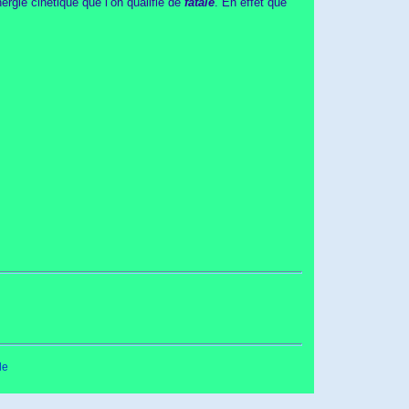
ergie cinétique que l’on qualifie de
fatale
. En effet que
le