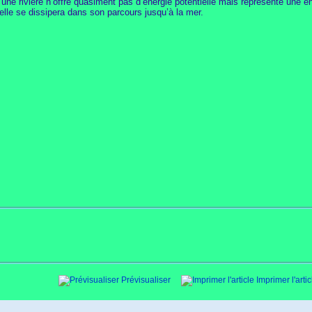
 une rivière n’offre quasiment pas d’énergie potentielle mais représente une én
 elle se dissipera dans son parcours jusqu’à la mer.
Prévisualiser
Imprimer l'artic