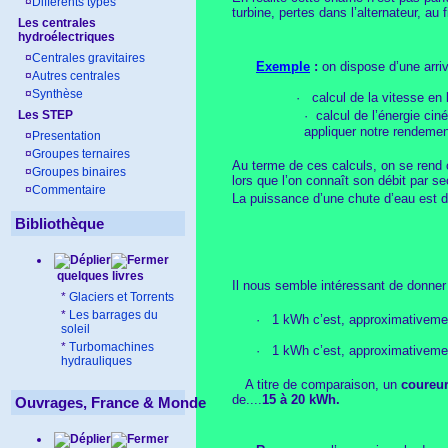
¤
Différents types
turbine, pertes dans l’alternateur, a
Les centrales
hydroélectriques
¤
Centrales gravitaires
Exemple
:
on dispose d’une arri
¤
Autres centrales
¤
Synthèse
·
calcul de la vitesse en
Les STEP
·
calcul de l’énergie ci
appliquer notre rendement
¤
Presentation
¤
Groupes ternaires
Au terme de ces calculs, on se rend c
¤
Groupes binaires
lors que l’on connaît son débit par s
¤
Commentaire
La puissance d’une chute d’eau est d
Bibliothèque
quelques livres
Il nous semble intéressant de donner
*
Glaciers et Torrents
*
Les barrages du
·
1 kWh c’est, approximativemen
soleil
*
Turbomachines
·
1 kWh c’est, approximativement
hydrauliques
A titre de comparaison, un
coureu
de....
15 à 20 kWh.
Ouvrages, France & Monde