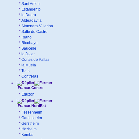
*
Sant Antoni
*
Estangento
*
le Duero
*
Aldeadávila
*
Almendra-Villarino
*
Salto de Castro
*
Riano
*
Ricobayo
*
Saucelle
*
le Jucar
*
Cortès de Pallas
*
la Muela
*
Tous
*
Contreras
France-Centre
*
Eguzon
France-NordEst
*
Fessenheim
*
Gambsheim
*
Gerstheim
*
Iffezheim
*
Kembs