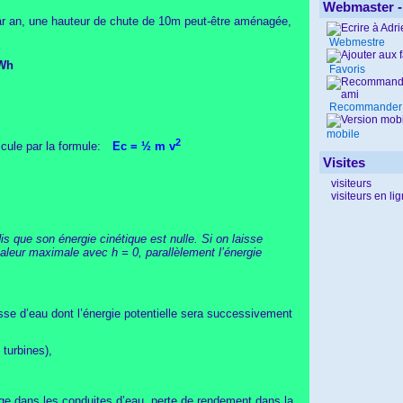
Webmaster -
ar an, une hauteur de chute de 10m peut-être aménagée,
Webmestre
GWh
Favoris
Recommander
mobile
2
cule par la formule:
Ec = ½ m v
Visites
visiteurs
visiteurs en li
s que son énergie cinétique est nulle. Si on laisse
valeur maximale avec h = 0, parallèlement l’énergie
sse d’eau dont l’énergie potentielle sera successivement
 turbines),
rge dans les conduites d’eau, perte de rendement dans la