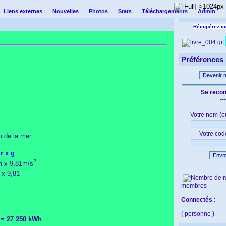
Liens externes
Nouvelles
Photos
Stats
Téléchargements
Admin
Récupérez ici
Préférences
Devenir 
Se reco
---
Votre nom (o
Votre cod
u de la mer.
r x g
Envo
2
m x 9,81m/s
 x 9,81
membres
Connectés :
( personne )
0 = 27 250 kWh