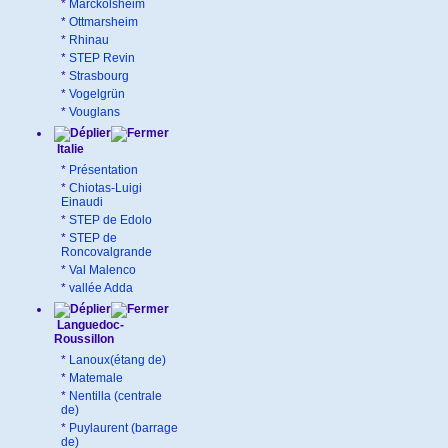
*
Marckolsheim
*
Ottmarsheim
*
Rhinau
*
STEP Revin
*
Strasbourg
*
Vogelgrün
*
Vouglans
Italie
*
Présentation
*
Chiotas-Luigi
Einaudi
*
STEP de Edolo
*
STEP de
Roncovalgrande
*
Val Malenco
*
vallée Adda
Languedoc-
Roussillon
*
Lanoux(étang de)
*
Matemale
*
Nentilla (centrale
de)
*
Puylaurent (barrage
de)