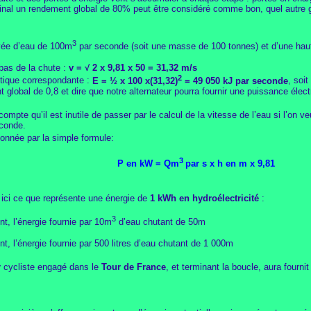
u final un rendement global de 80% peut être considéré comme bon, quel autre gé
3
vée d’eau de 100m
par seconde (soit une masse de 100 tonnes) et d’une hau
 bas de la chute :
v =
√ 2 x 9,81 x 50 = 31,32 m/s
2
nétique correspondante :
E = ½ x 100 x(31,32)
= 49 050 kJ par seconde
, soi
 global de 0,8 et dire que notre alternateur pourra fournir une puissance élec
ompte qu’il est inutile de passer par le calcul de la vitesse de l’eau si l’on
econde.
onnée par la simple formule:
3
P en kW = Qm
par s x h en m x 9,81
 ici ce que représente une énergie de
1 kWh en
hydroélectricité
:
3
t, l’énergie fournie par 10m
d’eau chutant de 50m
, l’énergie fournie par 500 litres d’eau chutant de 1 000m
r
cycliste engagé dans le
Tour de France
, et terminant la boucle, aura fourni