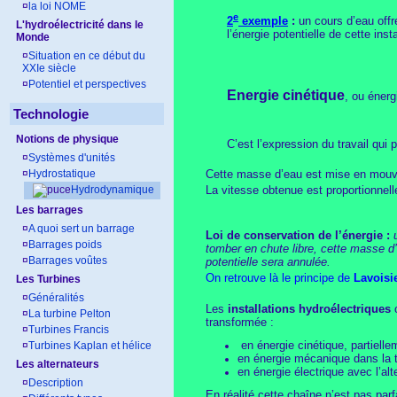
¤
la loi NOME
e
2
exemple
:
un cours d’eau offr
L'hydroélectricité dans le
l’énergie potentielle de cette inst
Monde
¤
Situation en ce début du
XXIe siècle
¤
Potentiel et perspectives
Energie cinétique
,
ou énergi
Technologie
Notions de physique
C’est l’expression du travail qui
¤
Systèmes d'unités
¤
Hydrostatique
Cette masse d’eau est mise en mouvem
Hydrodynamique
La vitesse obtenue est proportionnell
Les barrages
¤
A quoi sert un barrage
Loi de conservation de l’énergie :
¤
Barrages poids
tomber en chute libre, cette masse d’
¤
Barrages voûtes
potentielle sera annulée.
On retrouve là le principe de
Lavoisi
Les Turbines
¤
Généralités
Les
installations hydroélectriques
o
¤
La turbine Pelton
transformée :
¤
Turbines Francis
en énergie cinétique, partielle
¤
Turbines Kaplan et hélice
en énergie mécanique dans la t
Les alternateurs
en énergie électrique avec l’alt
¤
Description
En réalité cette chaîne n’est pas par