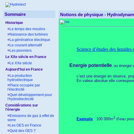
Sommaire
Notions de physique -
Hydrodynam
Historique
¤
Le temps des moulins
¤
Naissance des turbines
¤
La génératrice électrique
¤
Le courant alternatif
Science d’études des liquides 
¤
Les pionniers
Le XXe siècle en France
¤
Le XXe siècle
Energie potentielle
ou énergie 
,
Aujourd'hui en France
¤
La production
c’est une énergie en réserve, pr
hydroélectrique
En valeur absolue elle correspond
¤
Place occupée par
l'électricité
¤
Quel développement pour
l'hydroélectricité
Considérations sur
l'énergie
¤
Emissions de gaz à effet de
3
Exemple
: 100 000m
d’eau pouv
serre
¤
Les GES en France
¤
Quid des GES ?