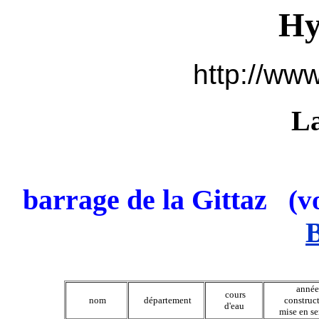
Hy
http://www
La
barrage de la Gittaz
(v
B
année
cours
nom
département
construc
d'eau
mise en se