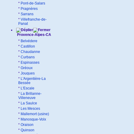
*
Pont-de-Salars
*
Pragnères
*
Sarrans
*
Villefranche-de-
Panat
Provence-Alpes-CA
*
Belvédere
*
Castillon
*
Chaudanne
*
Curbans
*
Espinasses
*
Gréoux
*
Jouques
*
L'Argentière-La
Bessée
*
L'Escale
*
La Brillanne-
Villeneuve
*
La Saulce
*
Les Mesces
*
Mallemort (usine)
*
Manosque-Volx
*
Oraison
*
Quinson