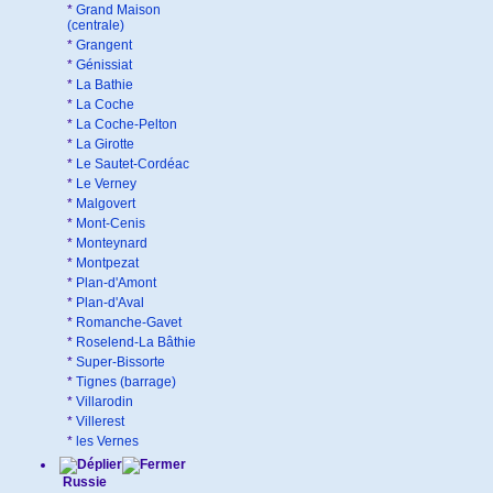
*
Grand Maison
(centrale)
*
Grangent
*
Génissiat
*
La Bathie
*
La Coche
*
La Coche-Pelton
*
La Girotte
*
Le Sautet-Cordéac
*
Le Verney
*
Malgovert
*
Mont-Cenis
*
Monteynard
*
Montpezat
*
Plan-d'Amont
*
Plan-d'Aval
*
Romanche-Gavet
*
Roselend-La Bâthie
*
Super-Bissorte
*
Tignes (barrage)
*
Villarodin
*
Villerest
*
les Vernes
Russie