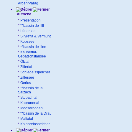
Argen/Parag
Autriche
*
Présentation
*
**bassin de l'Ill
*
Lünersee
*
Silvretta & Vermunt
*
Kopssee
*
**bassin de l'Inn
*
Kaunertal-
Gepatschstausee
*
Ötztal
*
Zillertal
*
Schlegeisspeicher
*
Zillersee
*
Gerlos
*
**bassin de la
Salzach
*
Stubachtal
*
Kaprunertal
*
Mooserboden
*
**bassin de la Drau
*
Maltatal
*
Kolnbreinspeicher