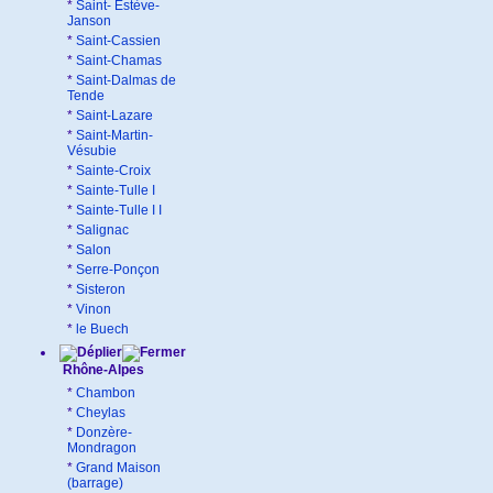
*
Saint- Estève-
Janson
*
Saint-Cassien
*
Saint-Chamas
*
Saint-Dalmas de
Tende
*
Saint-Lazare
*
Saint-Martin-
Vésubie
*
Sainte-Croix
*
Sainte-Tulle I
*
Sainte-Tulle I I
*
Salignac
*
Salon
*
Serre-Ponçon
*
Sisteron
*
Vinon
*
le Buech
Rhône-Alpes
*
Chambon
*
Cheylas
*
Donzère-
Mondragon
*
Grand Maison
(barrage)