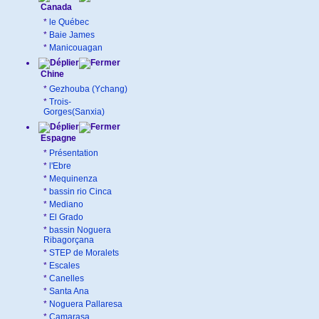
Canada
*
le Québec
*
Baie James
*
Manicouagan
Chine
*
Gezhouba (Ychang)
*
Trois-
Gorges(Sanxia)
Espagne
*
Présentation
*
l'Ebre
*
Mequinenza
*
bassin rio Cinca
*
Mediano
*
El Grado
*
bassin Noguera
Ribagorçana
*
STEP de Moralets
*
Escales
*
Canelles
*
Santa Ana
*
Noguera Pallaresa
*
Camarasa