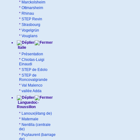
*
Marckolsheim
*
Ottmarsheim
*
Rhinau
*
STEP Revin
*
Strasbourg
*
Vogelgrün
*
Vouglans
Italie
*
Présentation
*
Chiotas-Luigi
Einaudi
*
STEP de Edolo
*
STEP de
Roncovalgrande
*
Val Malenco
*
vallée Adda
Languedoc-
Roussillon
*
Lanoux(étang de)
*
Matemale
*
Nentilla (centrale
de)
*
Puylaurent (barrage
de)