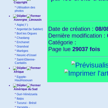
Copyright
*
Utilisation des
photos
Auvergne_Limousin
*
Aigle( l' )
Date de création :
08/0
*
Argentat (le Sablier)
*
Bort les Orgues
Dernière modification :
*
Chastang
Catégorie :
*
Enchanet
*
Grandval
Page lue
29037 fois
*
Marèges
*
Neuvic-d'Ussel
*
Saint-Etienne-
Cantalès
Afrique
*
Egypte-
HautAssouan
Amérique du Sud
*
Guri-Vénézuela
*
Itaipu
*
Tucurui - Brésil
*
Yacyreta -