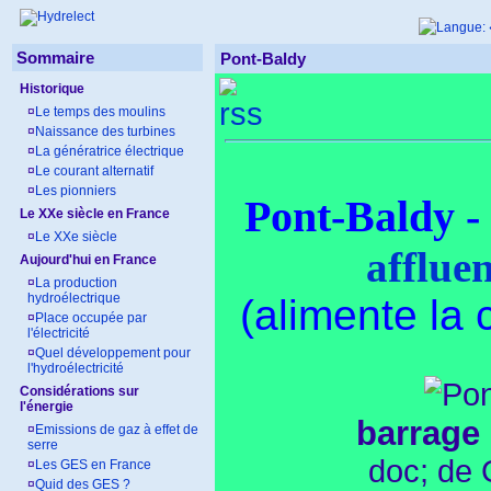
Sommaire
Pont-Baldy
Historique
¤
Le temps des moulins
¤
Naissance des turbines
¤
La génératrice électrique
¤
Le courant alternatif
¤
Les pionniers
Pont-Baldy
Le XXe siècle en France
¤
Le XXe siècle
affluen
Aujourd'hui en France
¤
La production
hydroélectrique
(alimente la
¤
Place occupée par
l'électricité
¤
Quel développement pour
l'hydroélectricité
Considérations sur
l'énergie
barrage
¤
Emissions de gaz à effet de
serre
doc; de 
¤
Les GES en France
¤
Quid des GES ?