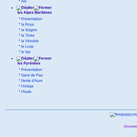
*
Ain
les Alpes Maritimes
*
Présentation
*
la Roya
*
la Siagne
*
la Tinée
*
la Vésubie
*
le Loup
*
le Var
les Pyrénées
*
Présentation
*
Gave de Pau
*
Neste d'Aure
*
l'Ariège
*
l'Aude
Documen