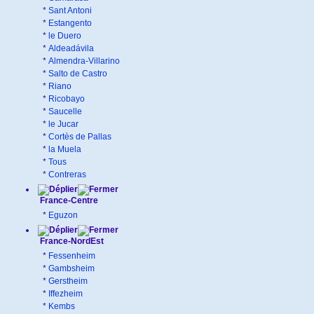
*
Sant Antoni
*
Estangento
*
le Duero
*
Aldeadávila
*
Almendra-Villarino
*
Salto de Castro
*
Riano
*
Ricobayo
*
Saucelle
*
le Jucar
*
Cortès de Pallas
*
la Muela
*
Tous
*
Contreras
France-Centre
*
Eguzon
France-NordEst
*
Fessenheim
*
Gambsheim
*
Gerstheim
*
Iffezheim
*
Kembs