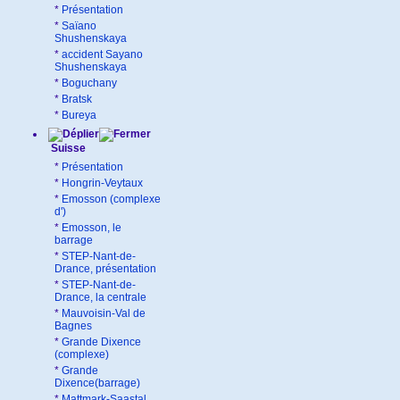
*
Présentation
*
Saïano
Shushenskaya
*
accident Sayano
Shushenskaya
*
Boguchany
*
Bratsk
*
Bureya
Suisse
*
Présentation
*
Hongrin-Veytaux
*
Emosson (complexe
d')
*
Emosson, le
barrage
*
STEP-Nant-de-
Drance, présentation
*
STEP-Nant-de-
Drance, la centrale
*
Mauvoisin-Val de
Bagnes
*
Grande Dixence
(complexe)
*
Grande
Dixence(barrage)
*
Mattmark-Saastal