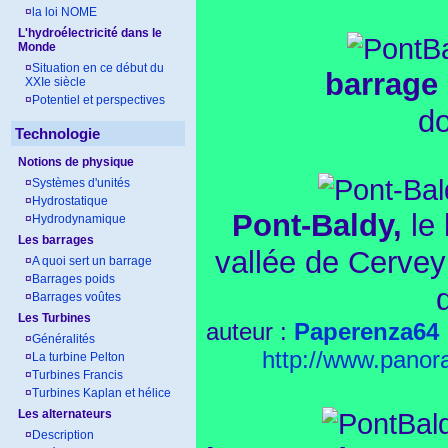
¤
la loi NOME
L'hydroélectricité dans le
Monde
¤
Situation en ce début du
barrage
XXIe siècle
¤
Potentiel et perspectives
d
Technologie
Notions de physique
¤
Systèmes d'unités
¤
Hydrostatique
Pont-Baldy,
le 
¤
Hydrodynamique
Les barrages
vallée de Cervey
¤
A quoi sert un barrage
¤
Barrages poids
¤
Barrages voûtes
Les Turbines
auteur :
Paperenza64
¤
Généralités
http://www.pano
¤
La turbine Pelton
¤
Turbines Francis
¤
Turbines Kaplan et hélice
Les alternateurs
¤
Description