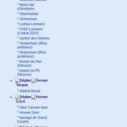
*
Moiry-Val
d'Anniviers
*
Oberhaslital
*
Grimselsee
*
Linthal-Limmern
*
STEP Limmern
(Linthal 2015)
*
canton des Grisons
*
Vorderrhein (Rhin
antérieur)
*
Hinterrhein (Rhin
postérieur)
*
bassin de l'Inn
(Grisons)
*
bassin du Pô
(Grisons)
Turquie
*
Atatürk Baraji
U.S.A
*
Glen Canyon dam
*
Hoover Dam
*
barrage de Grand
Coulée