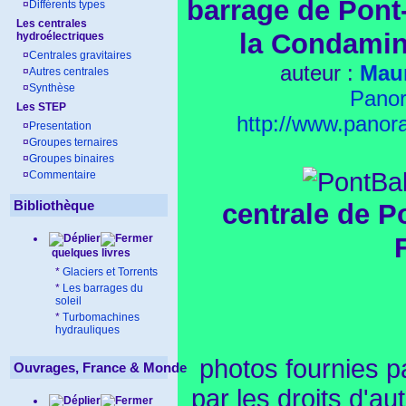
barrage de Pont
¤
Différents types
Les centrales
la Condamine
hydroélectriques
¤
Centrales gravitaires
auteur :
Mau
¤
Autres centrales
¤
Synthèse
Pano
Les STEP
http://www.pano
¤
Presentation
¤
Groupes ternaires
¤
Groupes binaires
¤
Commentaire
Bibliothèque
centrale de P
quelques livres
*
Glaciers et Torrents
*
Les barrages du
soleil
*
Turbomachines
hydrauliques
photos fournies 
Ouvrages, France & Monde
par les droits d'au