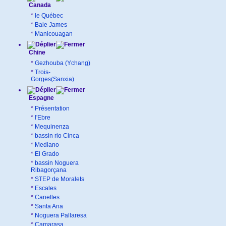
Canada
*
le Québec
*
Baie James
*
Manicouagan
Chine
*
Gezhouba (Ychang)
*
Trois-
Gorges(Sanxia)
Espagne
*
Présentation
*
l'Ebre
*
Mequinenza
*
bassin rio Cinca
*
Mediano
*
El Grado
*
bassin Noguera
Ribagorçana
*
STEP de Moralets
*
Escales
*
Canelles
*
Santa Ana
*
Noguera Pallaresa
*
Camarasa