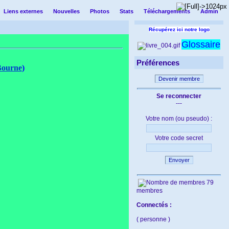
Liens externes
Nouvelles
Photos
Stats
Téléchargements
Admin
Récupérez ici notre logo
Glossaire
Préférences
Bourne
)
Devenir membre
Se reconnecter
---
Votre nom (ou pseudo) :
Votre code secret
Envoyer
79
membres
Connectés :
( personne )