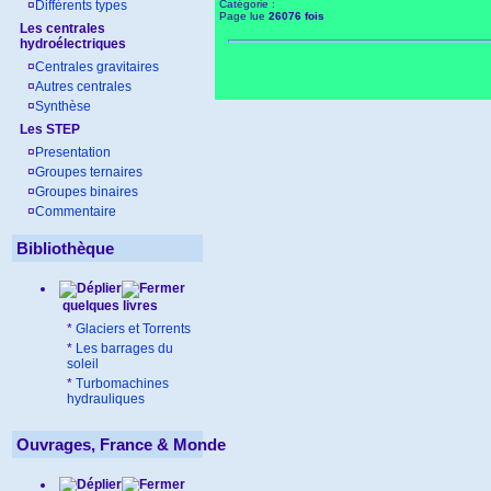
¤
Différents types
Catégorie :
Page lue
26076 fois
Les centrales
hydroélectriques
¤
Centrales gravitaires
¤
Autres centrales
¤
Synthèse
Les STEP
¤
Presentation
¤
Groupes ternaires
¤
Groupes binaires
¤
Commentaire
Bibliothèque
quelques livres
*
Glaciers et Torrents
*
Les barrages du
soleil
*
Turbomachines
hydrauliques
Ouvrages, France & Monde