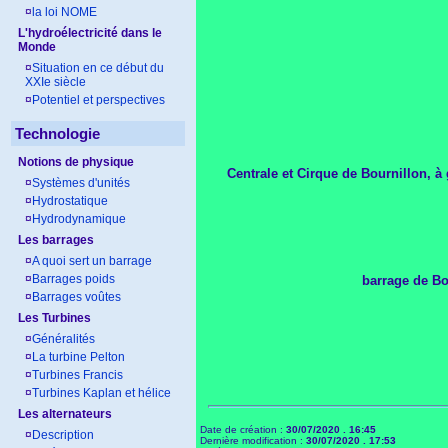
¤
la loi NOME
L'hydroélectricité dans le
Monde
¤
Situation en ce début du
XXIe siècle
¤
Potentiel et perspectives
Technologie
Notions de physique
Centrale et Cirque de Bournillon, à
¤
Systèmes d'unités
¤
Hydrostatique
¤
Hydrodynamique
Les barrages
¤
A quoi sert un barrage
¤
Barrages poids
barrage de Bo
¤
Barrages voûtes
Les Turbines
¤
Généralités
¤
La turbine Pelton
¤
Turbines Francis
¤
Turbines Kaplan et hélice
Les alternateurs
Date de création :
30/07/2020 . 16:45
¤
Description
Dernière modification :
30/07/2020 . 17:53