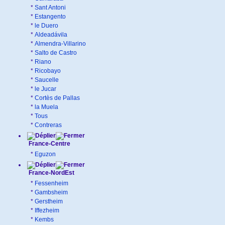
*
Sant Antoni
*
Estangento
*
le Duero
*
Aldeadávila
*
Almendra-Villarino
*
Salto de Castro
*
Riano
*
Ricobayo
*
Saucelle
*
le Jucar
*
Cortès de Pallas
*
la Muela
*
Tous
*
Contreras
France-Centre
*
Eguzon
France-NordEst
*
Fessenheim
*
Gambsheim
*
Gerstheim
*
Iffezheim
*
Kembs