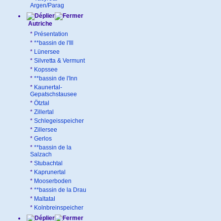
Argen/Parag
Autriche
*
Présentation
*
**bassin de l'Ill
*
Lünersee
*
Silvretta & Vermunt
*
Kopssee
*
**bassin de l'Inn
*
Kaunertal-
Gepatschstausee
*
Ötztal
*
Zillertal
*
Schlegeisspeicher
*
Zillersee
*
Gerlos
*
**bassin de la
Salzach
*
Stubachtal
*
Kaprunertal
*
Mooserboden
*
**bassin de la Drau
*
Maltatal
*
Kolnbreinspeicher