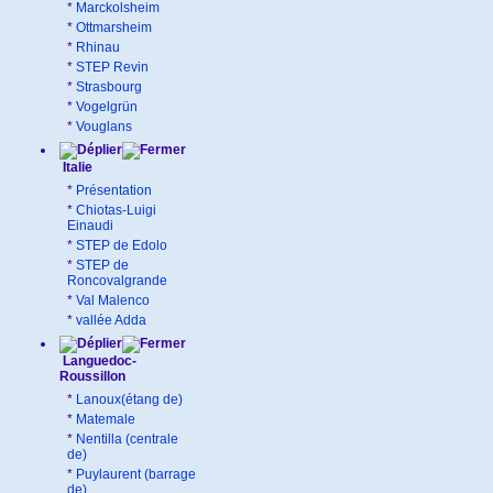
*
Marckolsheim
*
Ottmarsheim
*
Rhinau
*
STEP Revin
*
Strasbourg
*
Vogelgrün
*
Vouglans
Italie
*
Présentation
*
Chiotas-Luigi
Einaudi
*
STEP de Edolo
*
STEP de
Roncovalgrande
*
Val Malenco
*
vallée Adda
Languedoc-
Roussillon
*
Lanoux(étang de)
*
Matemale
*
Nentilla (centrale
de)
*
Puylaurent (barrage
de)