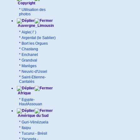
Copyright
*
Utilisation des
photos
Auvergne_Limousin
*
Aigle( l' )
*
Argentat (le Sablier)
*
Bort les Orgues
*
Chastang
*
Enchanet
*
Grandval
*
Marèges
*
Neuvic-d'Ussel
*
Saint-Etienne-
Cantalès
Afrique
*
Egypte-
HautAssouan
Amérique du Sud
*
Guri-Vénézuela
*
Itaipu
*
Tucurui - Brésil
*
Yacyreta -