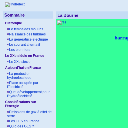
Sommaire
La Bourne
Historique
¤
Le temps des moulins
¤
Naissance des turbines
barra
¤
La génératrice électrique
¤
Le courant alternatif
¤
Les pionniers
Le XXe siècle en France
¤
Le XXe siècle
Aujourd'hui en France
¤
La production
hydroélectrique
¤
Place occupée par
l'électricité
¤
Quel développement pour
l'hydroélectricité
Considérations sur
l'énergie
¤
Emissions de gaz à effet de
serre
¤
Les GES en France
¤
Quid des GES ?