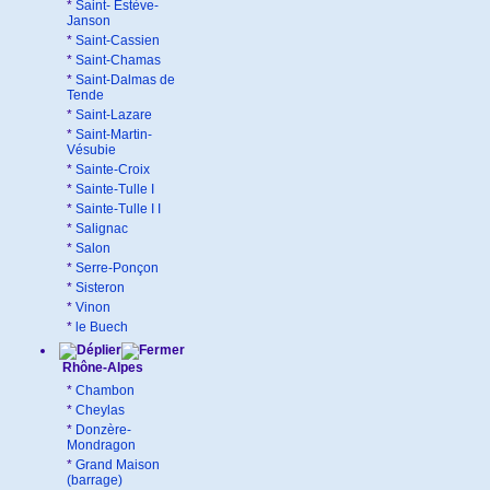
*
Saint- Estève-
Janson
*
Saint-Cassien
*
Saint-Chamas
*
Saint-Dalmas de
Tende
*
Saint-Lazare
*
Saint-Martin-
Vésubie
*
Sainte-Croix
*
Sainte-Tulle I
*
Sainte-Tulle I I
*
Salignac
*
Salon
*
Serre-Ponçon
*
Sisteron
*
Vinon
*
le Buech
Rhône-Alpes
*
Chambon
*
Cheylas
*
Donzère-
Mondragon
*
Grand Maison
(barrage)