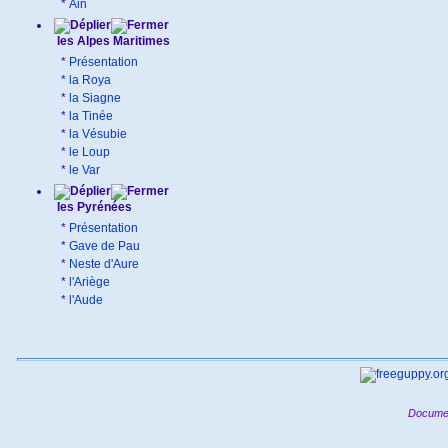
*
Ain
les Alpes Maritimes
*
Présentation
*
la Roya
*
la Siagne
*
la Tinée
*
la Vésubie
*
le Loup
*
le Var
les Pyrénées
*
Présentation
*
Gave de Pau
*
Neste d'Aure
*
l'Ariège
*
l'Aude
Documen