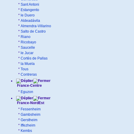
*
Sant Antoni
*
Estangento
*
le Duero
*
Aldeadávila
*
Almendra-Villarino
*
Salto de Castro
*
Riano
*
Ricobayo
*
Saucelle
*
le Jucar
*
Cortès de Pallas
*
la Muela
*
Tous
*
Contreras
France-Centre
*
Eguzon
France-NordEst
*
Fessenheim
*
Gambsheim
*
Gerstheim
*
Iffezheim
*
Kembs