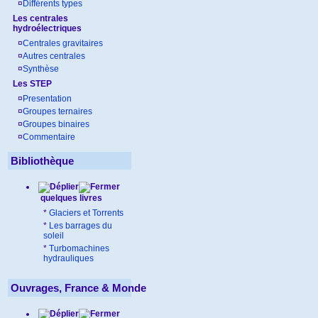
¤
Différents types
Les centrales
hydroélectriques
¤
Centrales gravitaires
¤
Autres centrales
¤
Synthèse
Les STEP
¤
Presentation
¤
Groupes ternaires
¤
Groupes binaires
¤
Commentaire
Bibliothèque
quelques livres
*
Glaciers et Torrents
*
Les barrages du
soleil
*
Turbomachines
hydrauliques
Ouvrages, France & Monde