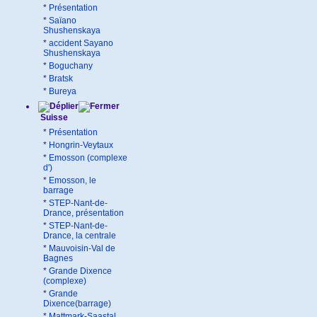
*
Présentation
*
Saïano
Shushenskaya
*
accident Sayano
Shushenskaya
*
Boguchany
*
Bratsk
*
Bureya
Suisse
*
Présentation
*
Hongrin-Veytaux
*
Emosson (complexe
d')
*
Emosson, le
barrage
*
STEP-Nant-de-
Drance, présentation
*
STEP-Nant-de-
Drance, la centrale
*
Mauvoisin-Val de
Bagnes
*
Grande Dixence
(complexe)
*
Grande
Dixence(barrage)
*
Mattmark-Saastal