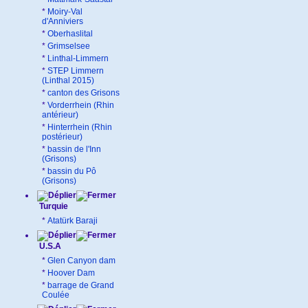
*
Moiry-Val
d'Anniviers
*
Oberhaslital
*
Grimselsee
*
Linthal-Limmern
*
STEP Limmern
(Linthal 2015)
*
canton des Grisons
*
Vorderrhein (Rhin
antérieur)
*
Hinterrhein (Rhin
postérieur)
*
bassin de l'Inn
(Grisons)
*
bassin du Pô
(Grisons)
Turquie
*
Atatürk Baraji
U.S.A
*
Glen Canyon dam
*
Hoover Dam
*
barrage de Grand
Coulée