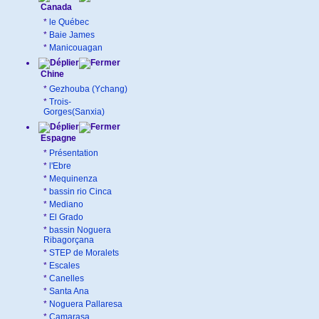
Canada
*
le Québec
*
Baie James
*
Manicouagan
Chine
*
Gezhouba (Ychang)
*
Trois-
Gorges(Sanxia)
Espagne
*
Présentation
*
l'Ebre
*
Mequinenza
*
bassin rio Cinca
*
Mediano
*
El Grado
*
bassin Noguera
Ribagorçana
*
STEP de Moralets
*
Escales
*
Canelles
*
Santa Ana
*
Noguera Pallaresa
*
Camarasa