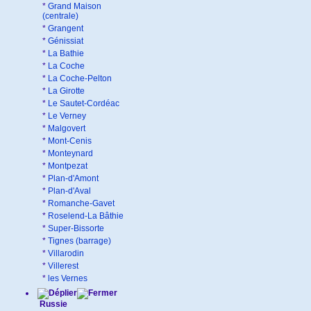
*
Grand Maison
(centrale)
*
Grangent
*
Génissiat
*
La Bathie
*
La Coche
*
La Coche-Pelton
*
La Girotte
*
Le Sautet-Cordéac
*
Le Verney
*
Malgovert
*
Mont-Cenis
*
Monteynard
*
Montpezat
*
Plan-d'Amont
*
Plan-d'Aval
*
Romanche-Gavet
*
Roselend-La Bâthie
*
Super-Bissorte
*
Tignes (barrage)
*
Villarodin
*
Villerest
*
les Vernes
Russie