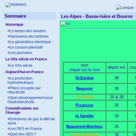
Sommaire
Les Alpes - Basse-Isère et Bourne
Historique
¤
Le temps des moulins
¤
Naissance des turbines
¤
La génératrice électrique
¤
Le courant alternatif
¤
Les pionniers
Le XXe siècle en France
nom
¤
Le XXe siècle
départ.ent
cou
cliquer sur le nom
Aujourd'hui en France
St-Egrève
38
¤
La production
hydroélectrique
¤
Place occupée par
Beauvoir
38
l'électricité
St-Hilaire
26 & 38
¤
Quel développement pour
l'hydroélectricité
Pizançon
26
Considérations sur
l'énergie
la Vanelle
26
¤
Emissions de gaz à effet de
serre
Beaumont-Monteux
26
¤
Les GES en France
¤
Quid des GES ?
Goule Blanche
38
B