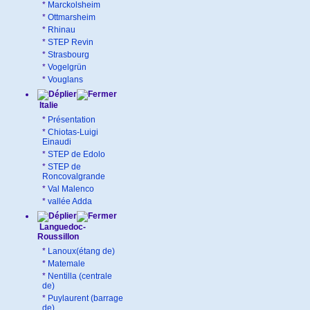
*
Marckolsheim
*
Ottmarsheim
*
Rhinau
*
STEP Revin
*
Strasbourg
*
Vogelgrün
*
Vouglans
Italie
*
Présentation
*
Chiotas-Luigi
Einaudi
*
STEP de Edolo
*
STEP de
Roncovalgrande
*
Val Malenco
*
vallée Adda
Languedoc-
Roussillon
*
Lanoux(étang de)
*
Matemale
*
Nentilla (centrale
de)
*
Puylaurent (barrage
de)