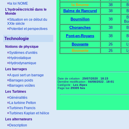
¤
la loi NOME
la Bourne
38
B
L'hydroélectricité dans le
Balme de Rancurel
38
B
Monde
B
Bournillon
38
¤
Situation en ce début du
Bo
XXIe siècle
Choranches
38
B
¤
Potentiel et perspectives
Pont-en-Royans
38
B
Technologie
Bouvante
26
L
Notions de physique
Bouvante
26
L
¤
Systèmes d'unités
¤
Hydrostatique
¤
Hydrodynamique
Les barrages
¤
A quoi sert un barrage
Date de création :
29/07/2020 . 18:15
¤
Barrages poids
Dernière modification :
04/08/2022 . 18:01
Catégorie :
Les Alpes
¤
Barrages voûtes
Page lue
29305 fois
Les Turbines
¤
Généralités
¤
La turbine Pelton
¤
Turbines Francis
¤
Turbines Kaplan et hélice
Les alternateurs
¤
Description