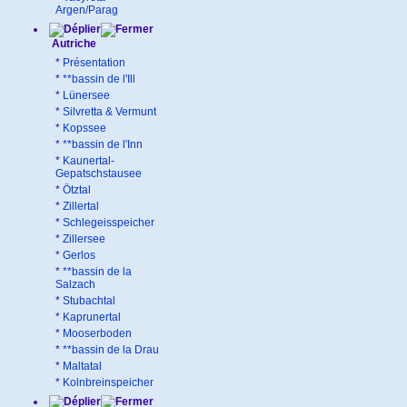
Argen/Parag
Autriche
*
Présentation
*
**bassin de l'Ill
*
Lünersee
*
Silvretta & Vermunt
*
Kopssee
*
**bassin de l'Inn
*
Kaunertal-
Gepatschstausee
*
Ötztal
*
Zillertal
*
Schlegeisspeicher
*
Zillersee
*
Gerlos
*
**bassin de la
Salzach
*
Stubachtal
*
Kaprunertal
*
Mooserboden
*
**bassin de la Drau
*
Maltatal
*
Kolnbreinspeicher