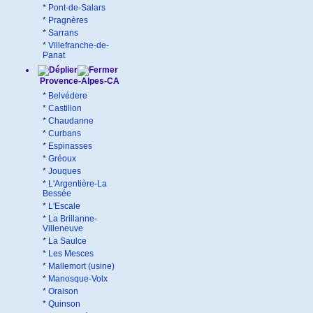
*
Pont-de-Salars
*
Pragnères
*
Sarrans
*
Villefranche-de-
Panat
Provence-Alpes-CA
*
Belvédere
*
Castillon
*
Chaudanne
*
Curbans
*
Espinasses
*
Gréoux
*
Jouques
*
L'Argentière-La
Bessée
*
L'Escale
*
La Brillanne-
Villeneuve
*
La Saulce
*
Les Mesces
*
Mallemort (usine)
*
Manosque-Volx
*
Oraison
*
Quinson