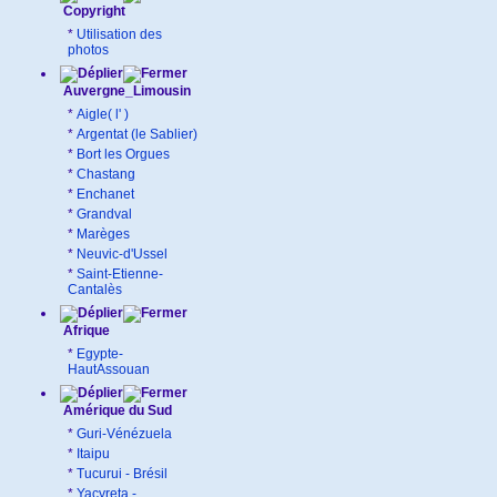
Copyright
*
Utilisation des
photos
Auvergne_Limousin
*
Aigle( l' )
*
Argentat (le Sablier)
*
Bort les Orgues
*
Chastang
*
Enchanet
*
Grandval
*
Marèges
*
Neuvic-d'Ussel
*
Saint-Etienne-
Cantalès
Afrique
*
Egypte-
HautAssouan
Amérique du Sud
*
Guri-Vénézuela
*
Itaipu
*
Tucurui - Brésil
*
Yacyreta -