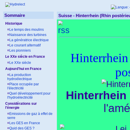
Sommaire
Suisse -
Hinterrhein (Rhin postérie
Historique
¤
Le temps des moulins
¤
Naissance des turbines
¤
La génératrice électrique
¤
Le courant alternatif
¤
Les pionniers
Hinterrhein
Le XXe siècle en France
¤
Le XXe siècle
pos
Aujourd'hui en France
¤
La production
hydroélectrique
¤
Place occupée par
l'électricité
Hinterrhein
¤
Quel développement pour
l'hydroélectricité
Considérations sur
l'am
l'énergie
¤
Emissions de gaz à effet de
serre
¤
Les GES en France
¤
Quid des GES ?