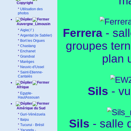
ma
Copyright
*
Utilisation des
photos
Auvergne_Limousin
Ferrera
- sal
*
Aigle( l' )
*
Argentat (le Sablier)
*
Bort les Orgues
groupes tern
*
Chastang
*
Enchanet
plan
*
Grandval
*
Marèges
*
Neuvic-d'Ussel
*
Saint-Etienne-
Cantalès
Sils
- vu
Afrique
*
Egypte-
HautAssouan
Amérique du Sud
*
Guri-Vénézuela
Sils
- salle
*
Itaipu
*
Tucurui - Brésil
*
Yacyreta -