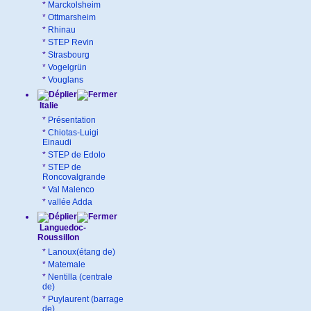
*
Marckolsheim
*
Ottmarsheim
*
Rhinau
*
STEP Revin
*
Strasbourg
*
Vogelgrün
*
Vouglans
Italie
*
Présentation
*
Chiotas-Luigi
Einaudi
*
STEP de Edolo
*
STEP de
Roncovalgrande
*
Val Malenco
*
vallée Adda
Languedoc-
Roussillon
*
Lanoux(étang de)
*
Matemale
*
Nentilla (centrale
de)
*
Puylaurent (barrage
de)