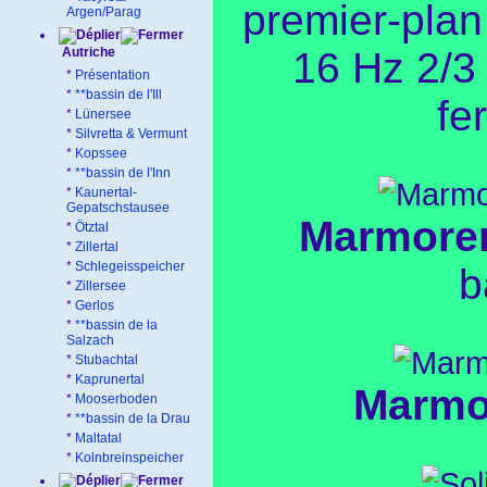
premier-plan
Argen/Parag
Autriche
16 Hz 2/3 
*
Présentation
*
**bassin de l'Ill
fe
*
Lünersee
*
Silvretta & Vermunt
*
Kopssee
*
**bassin de l'Inn
*
Kaunertal-
Gepatschstausee
Marmore
*
Ötztal
*
Zillertal
*
Schlegeisspeicher
b
*
Zillersee
*
Gerlos
*
**bassin de la
Salzach
*
Stubachtal
*
Kaprunertal
Marmo
*
Mooserboden
*
**bassin de la Drau
*
Maltatal
*
Kolnbreinspeicher