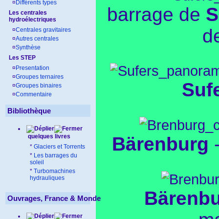
¤
Différents types
barrage de
S
Les centrales
hydroélectriques
d
¤
Centrales gravitaires
¤
Autres centrales
¤
Synthèse
Les STEP
¤
Presentation
¤
Groupes ternaires
Suf
¤
Groupes binaires
¤
Commentaire
Bibliothèque
quelques livres
Bärenburg
-
*
Glaciers et Torrents
*
Les barrages du
soleil
*
Turbomachines
hydrauliques
Bärenb
Ouvrages, France & Monde