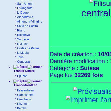
*
Sant Antoni
*
Estangento
centra
*
le Duero
*
Aldeadávila
*
Almendra-Villarino
*
Salto de Castro
*
Riano
*
Ricobayo
*
Saucelle
*
le Jucar
*
Cortès de Pallas
Date de création :
10/0
*
la Muela
*
Tous
Dernière modification :
*
Contreras
Catégorie :
Suisse
France-Centre
Page lue
32269 fois
*
Eguzon
France-NordEst
*
Fessenheim
*
Gambsheim
*
Gerstheim
*
Iffezheim
*
Kembs