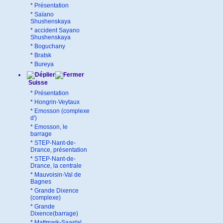
*
Présentation
*
Saïano
Shushenskaya
*
accident Sayano
Shushenskaya
*
Boguchany
*
Bratsk
*
Bureya
Suisse
*
Présentation
*
Hongrin-Veytaux
*
Emosson (complexe
d')
*
Emosson, le
barrage
*
STEP-Nant-de-
Drance, présentation
*
STEP-Nant-de-
Drance, la centrale
*
Mauvoisin-Val de
Bagnes
*
Grande Dixence
(complexe)
*
Grande
Dixence(barrage)
*
Mattmark-Saastal