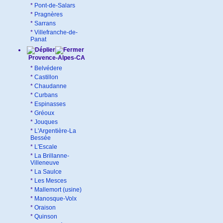
*
Pont-de-Salars
*
Pragnères
*
Sarrans
*
Villefranche-de-
Panat
Provence-Alpes-CA
*
Belvédere
*
Castillon
*
Chaudanne
*
Curbans
*
Espinasses
*
Gréoux
*
Jouques
*
L'Argentière-La
Bessée
*
L'Escale
*
La Brillanne-
Villeneuve
*
La Saulce
*
Les Mesces
*
Mallemort (usine)
*
Manosque-Volx
*
Oraison
*
Quinson