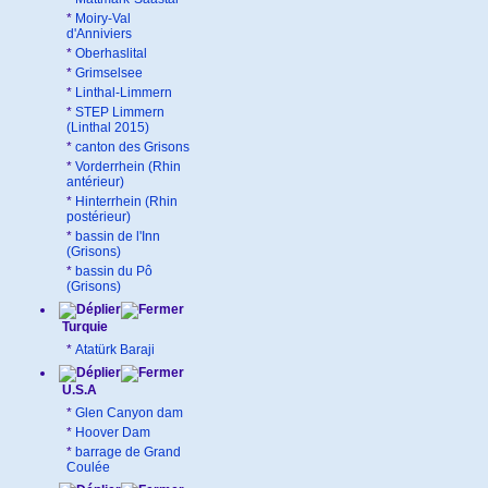
*
Moiry-Val
d'Anniviers
*
Oberhaslital
*
Grimselsee
*
Linthal-Limmern
*
STEP Limmern
(Linthal 2015)
*
canton des Grisons
*
Vorderrhein (Rhin
antérieur)
*
Hinterrhein (Rhin
postérieur)
*
bassin de l'Inn
(Grisons)
*
bassin du Pô
(Grisons)
Turquie
*
Atatürk Baraji
U.S.A
*
Glen Canyon dam
*
Hoover Dam
*
barrage de Grand
Coulée