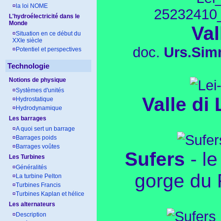
¤
la loi NOME
L'hydroélectricité dans le
Monde
Val
¤
Situation en ce début du
XXIe siècle
doc.
Urs.Si
¤
Potentiel et perspectives
Technologie
Notions de physique
¤
Systèmes d'unités
Valle di 
¤
Hydrostatique
¤
Hydrodynamique
Les barrages
¤
A quoi sert un barrage
¤
Barrages poids
¤
Barrages voûtes
Sufers
- le
Les Turbines
¤
Généralités
gorge du 
¤
La turbine Pelton
¤
Turbines Francis
¤
Turbines Kaplan et hélice
Les alternateurs
¤
Description