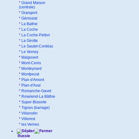
*
Grand Maison
(centrale)
*
Grangent
*
Génissiat
*
La Bathie
*
La Coche
*
La Coche-Pelton
*
La Girotte
*
Le Sautet-Cordéac
*
Le Verney
*
Malgovert
*
Mont-Cenis
*
Monteynard
*
Montpezat
*
Plan-d'Amont
*
Plan-d'Aval
*
Romanche-Gavet
*
Roselend-La Bâthie
*
Super-Bissorte
*
Tignes (barrage)
*
Villarodin
*
Villerest
*
les Vernes
Russie