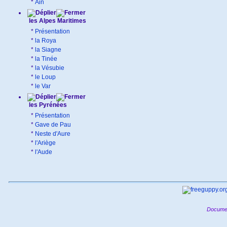
*
Ain
les Alpes Maritimes
*
Présentation
*
la Roya
*
la Siagne
*
la Tinée
*
la Vésubie
*
le Loup
*
le Var
les Pyrénées
*
Présentation
*
Gave de Pau
*
Neste d'Aure
*
l'Ariège
*
l'Aude
Documen