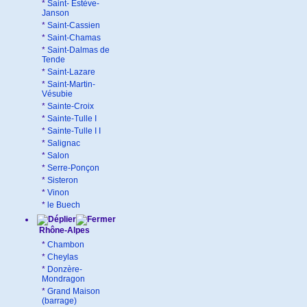
*
Saint- Estève-
Janson
*
Saint-Cassien
*
Saint-Chamas
*
Saint-Dalmas de
Tende
*
Saint-Lazare
*
Saint-Martin-
Vésubie
*
Sainte-Croix
*
Sainte-Tulle I
*
Sainte-Tulle I I
*
Salignac
*
Salon
*
Serre-Ponçon
*
Sisteron
*
Vinon
*
le Buech
Rhône-Alpes
*
Chambon
*
Cheylas
*
Donzère-
Mondragon
*
Grand Maison
(barrage)