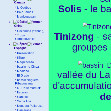
Canada
Solis
- le ba
*
le Québec
*
Baie James
*
Manicouagan
Chine
*
Gezhouba (Ychang)
Tinizong
- s
*
Trois-
Gorges(Sanxia)
groupes 
Espagne
*
Présentation
*
l'Ebre
*
Mequinenza
*
bassin rio Cinca
*
Mediano
vallée du L
*
El Grado
*
bassin Noguera
d'accumulati
Ribagorçana
*
STEP de Moralets
*
Escales
de
*
Canelles
*
Santa Ana
*
Noguera Pallaresa
*
Camarasa