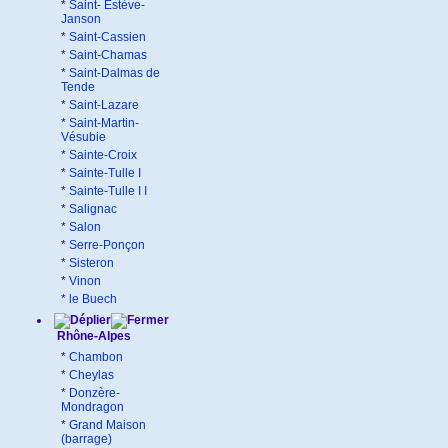
*
Saint- Estève-
Janson
*
Saint-Cassien
*
Saint-Chamas
*
Saint-Dalmas de
Tende
*
Saint-Lazare
*
Saint-Martin-
Vésubie
*
Sainte-Croix
*
Sainte-Tulle I
*
Sainte-Tulle I I
*
Salignac
*
Salon
*
Serre-Ponçon
*
Sisteron
*
Vinon
*
le Buech
Rhône-Alpes
*
Chambon
*
Cheylas
*
Donzère-
Mondragon
*
Grand Maison
(barrage)