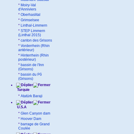
*
Moiry-Val
d'Anniviers
*
Oberhaslital
*
Grimselsee
*
Linthal-Limmern
*
STEP Limmern
(Linthal 2015)
*
canton des Grisons
*
Vorderrhein (Rhin
antérieur)
*
Hinterrhein (Rhin
postérieur)
*
bassin de l'Inn
(Grisons)
*
bassin du Pô
(Grisons)
Turquie
*
Atatürk Baraji
U.S.A
*
Glen Canyon dam
*
Hoover Dam
*
barrage de Grand
Coulée