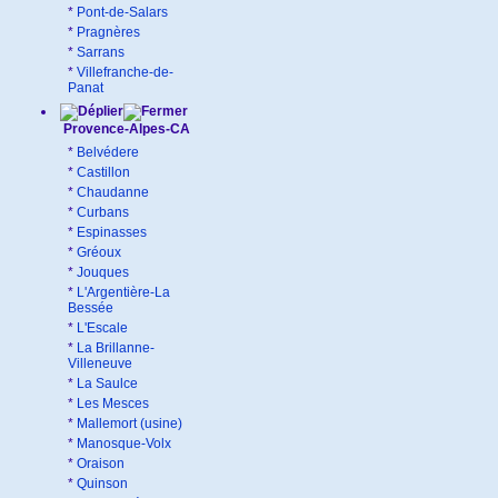
*
Pont-de-Salars
*
Pragnères
*
Sarrans
*
Villefranche-de-
Panat
Provence-Alpes-CA
*
Belvédere
*
Castillon
*
Chaudanne
*
Curbans
*
Espinasses
*
Gréoux
*
Jouques
*
L'Argentière-La
Bessée
*
L'Escale
*
La Brillanne-
Villeneuve
*
La Saulce
*
Les Mesces
*
Mallemort (usine)
*
Manosque-Volx
*
Oraison
*
Quinson