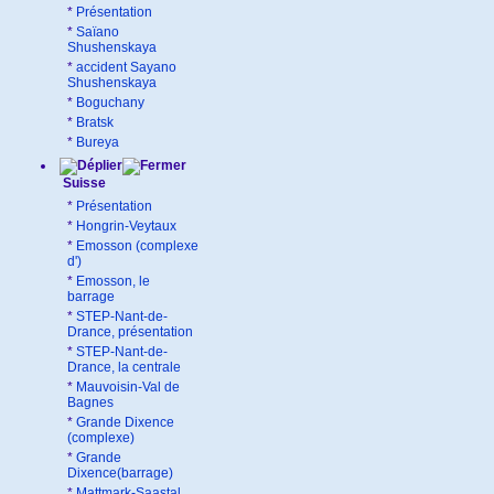
*
Présentation
*
Saïano
Shushenskaya
*
accident Sayano
Shushenskaya
*
Boguchany
*
Bratsk
*
Bureya
Suisse
*
Présentation
*
Hongrin-Veytaux
*
Emosson (complexe
d')
*
Emosson, le
barrage
*
STEP-Nant-de-
Drance, présentation
*
STEP-Nant-de-
Drance, la centrale
*
Mauvoisin-Val de
Bagnes
*
Grande Dixence
(complexe)
*
Grande
Dixence(barrage)
*
Mattmark-Saastal