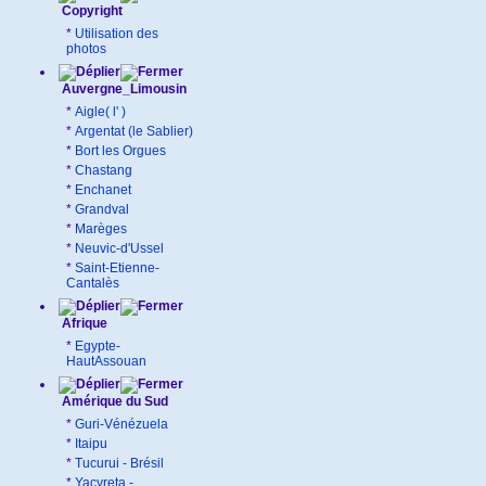
Copyright
*
Utilisation des
photos
Auvergne_Limousin
*
Aigle( l' )
*
Argentat (le Sablier)
*
Bort les Orgues
*
Chastang
*
Enchanet
*
Grandval
*
Marèges
*
Neuvic-d'Ussel
*
Saint-Etienne-
Cantalès
Afrique
*
Egypte-
HautAssouan
Amérique du Sud
*
Guri-Vénézuela
*
Itaipu
*
Tucurui - Brésil
*
Yacyreta -