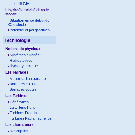
¤
la loi NOME
L'hydroélectricité dans le
Monde
¤
Situation en ce début du
XXIe siècle
¤
Potentiel et perspectives
Technologie
Notions de physique
¤
Systèmes d'unités
¤
Hydrostatique
¤
Hydrodynamique
Les barrages
¤
A quoi sert un barrage
¤
Barrages poids
¤
Barrages voûtes
Les Turbines
¤
Généralités
¤
La turbine Pelton
¤
Turbines Francis
¤
Turbines Kaplan et hélice
Les alternateurs
¤
Description