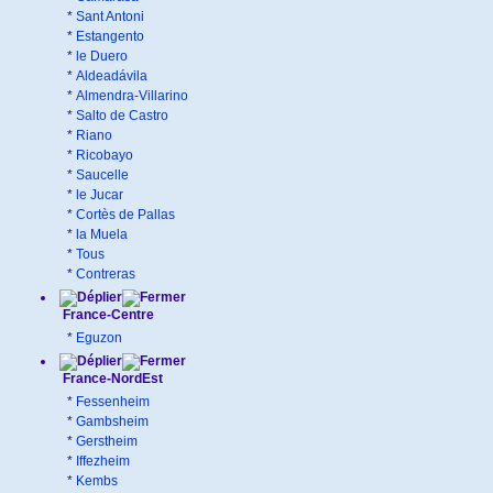
*
Sant Antoni
*
Estangento
*
le Duero
*
Aldeadávila
*
Almendra-Villarino
*
Salto de Castro
*
Riano
*
Ricobayo
*
Saucelle
*
le Jucar
*
Cortès de Pallas
*
la Muela
*
Tous
*
Contreras
France-Centre
*
Eguzon
France-NordEst
*
Fessenheim
*
Gambsheim
*
Gerstheim
*
Iffezheim
*
Kembs