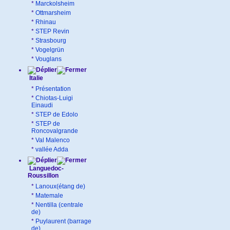
*
Marckolsheim
*
Ottmarsheim
*
Rhinau
*
STEP Revin
*
Strasbourg
*
Vogelgrün
*
Vouglans
Italie
*
Présentation
*
Chiotas-Luigi
Einaudi
*
STEP de Edolo
*
STEP de
Roncovalgrande
*
Val Malenco
*
vallée Adda
Languedoc-
Roussillon
*
Lanoux(étang de)
*
Matemale
*
Nentilla (centrale
de)
*
Puylaurent (barrage
de)