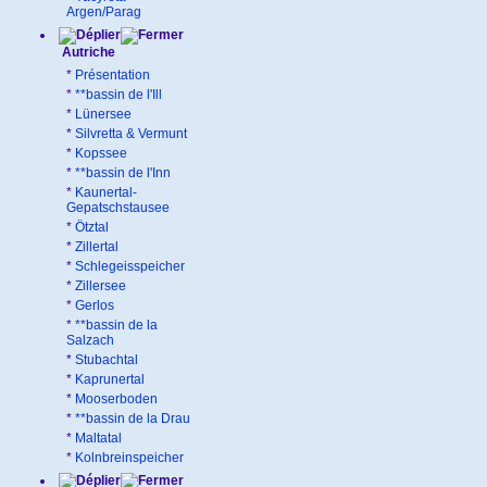
Argen/Parag
Autriche
*
Présentation
*
**bassin de l'Ill
*
Lünersee
*
Silvretta & Vermunt
*
Kopssee
*
**bassin de l'Inn
*
Kaunertal-
Gepatschstausee
*
Ötztal
*
Zillertal
*
Schlegeisspeicher
*
Zillersee
*
Gerlos
*
**bassin de la
Salzach
*
Stubachtal
*
Kaprunertal
*
Mooserboden
*
**bassin de la Drau
*
Maltatal
*
Kolnbreinspeicher