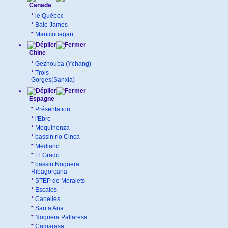
Canada
*
le Québec
*
Baie James
*
Manicouagan
Chine
*
Gezhouba (Ychang)
*
Trois-
Gorges(Sanxia)
Espagne
*
Présentation
*
l'Ebre
*
Mequinenza
*
bassin rio Cinca
*
Mediano
*
El Grado
*
bassin Noguera
Ribagorçana
*
STEP de Moralets
*
Escales
*
Canelles
*
Santa Ana
*
Noguera Pallaresa
*
Camarasa