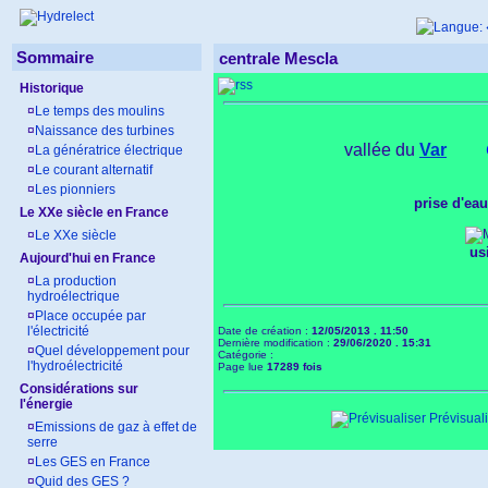
Sommaire
centrale Mescla
Historique
¤
Le temps des moulins
¤
Naissance des turbines
vallée du
Var
¤
La génératrice électrique
¤
Le courant alternatif
¤
Les pionniers
prise d'eau
Le XXe siècle en France
¤
Le XXe siècle
us
Aujourd'hui en France
¤
La production
hydroélectrique
¤
Place occupée par
l'électricité
Date de création :
12/05/2013 . 11:50
Dernière modification :
29/06/2020 . 15:31
¤
Quel développement pour
Catégorie :
l'hydroélectricité
Page lue
17289 fois
Considérations sur
l'énergie
Prévisuali
¤
Emissions de gaz à effet de
serre
¤
Les GES en France
¤
Quid des GES ?