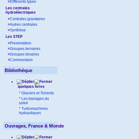
¤
Différents types
Les centrales
hydroélectriques
¤
Centrales gravitaires
¤
Autres centrales
¤
Synthèse
Les STEP
¤
Presentation
¤
Groupes ternaires
¤
Groupes binaires
¤
Commentaire
Bibliothèque
quelques livres
*
Glaciers et Torrents
*
Les barrages du
soleil
*
Turbomachines
hydrauliques
Ouvrages, France & Monde