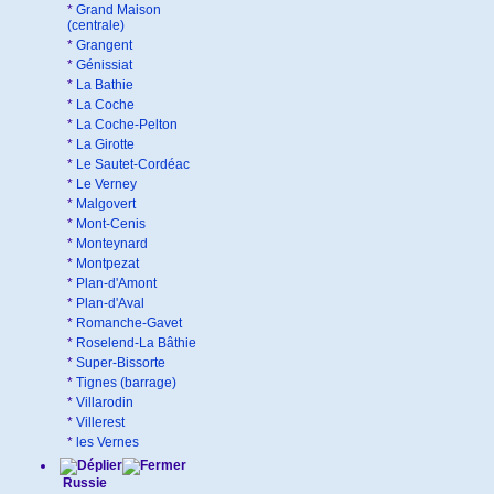
*
Grand Maison
(centrale)
*
Grangent
*
Génissiat
*
La Bathie
*
La Coche
*
La Coche-Pelton
*
La Girotte
*
Le Sautet-Cordéac
*
Le Verney
*
Malgovert
*
Mont-Cenis
*
Monteynard
*
Montpezat
*
Plan-d'Amont
*
Plan-d'Aval
*
Romanche-Gavet
*
Roselend-La Bâthie
*
Super-Bissorte
*
Tignes (barrage)
*
Villarodin
*
Villerest
*
les Vernes
Russie