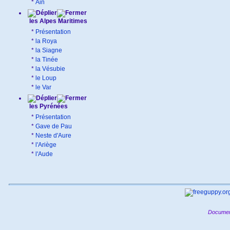
*
Ain
les Alpes Maritimes
*
Présentation
*
la Roya
*
la Siagne
*
la Tinée
*
la Vésubie
*
le Loup
*
le Var
les Pyrénées
*
Présentation
*
Gave de Pau
*
Neste d'Aure
*
l'Ariège
*
l'Aude
Documen