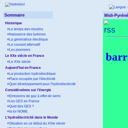
Sommaire
Midi-Pyréné
Historique
¤
Le temps des moulins
¤
Naissance des turbines
¤
La génératrice électrique
¤
Le courant alternatif
¤
Les pionniers
barr
Le XXe siècle en France
¤
Le XXe siècle
Aujourd'hui en France
¤
La production hydroélectrique
¤
Place occupée par l'électricité
¤
Quel développement pour l'hydroélectricité
Considérations sur l'énergie
¤
Emissions de gaz à effet de serre
¤
Les GES en France
¤
Quid des GES ?
¤
la loi NOME
L'hydroélectricité dans le Monde
¤
Situation en ce début du XXIe siècle