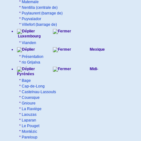
*
Matemale
*
Nentilla (centrale de)
*
Puylaurent (barrage de)
*
Puyvalador
*
Villefort (barrage de)
Luxembourg
*
Vianden
Mexique
*
Présentation
*
rio Grijalva
Midi-
Pyrénées
*
Bage
*
Cap-de-Long
*
Castelnau-Lassouts
*
Couesque
*
Gnioure
*
La Raviège
*
Laouzas
*
Laparan
*
Le Pouget
*
Montézic
*
Pareloup