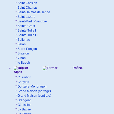
*
Saint-Cassien
*
Saint-Chamas
*
Saint-Dalmas de Tende
*
Saint-Lazare
*
Saint-Martin-Vésubie
*
Sainte-Croix
*
Sainte-Tulle I
*
Sainte-Tulle I I
*
Salignac
*
Salon
*
Serre-Ponçon
*
Sisteron
*
Vinon
*
le Buech
Rhône-
Alpes
*
Chambon
*
Cheylas
*
Donzère-Mondragon
*
Grand Maison (barrage)
*
Grand Maison (centrale)
*
Grangent
*
Génissiat
*
La Bathie