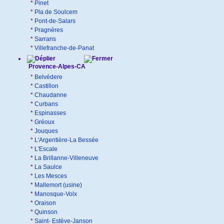
*
Pinet
*
Pla de Soulcem
*
Pont-de-Salars
*
Pragnères
*
Sarrans
*
Villefranche-de-Panat
Provence-Alpes-CA
*
Belvédere
*
Castillon
*
Chaudanne
*
Curbans
*
Espinasses
*
Gréoux
*
Jouques
*
L'Argentière-La Bessée
*
L'Escale
*
La Brillanne-Villeneuve
*
La Saulce
*
Les Mesces
*
Mallemort (usine)
*
Manosque-Volx
*
Oraison
*
Quinson
*
Saint- Estève-Janson