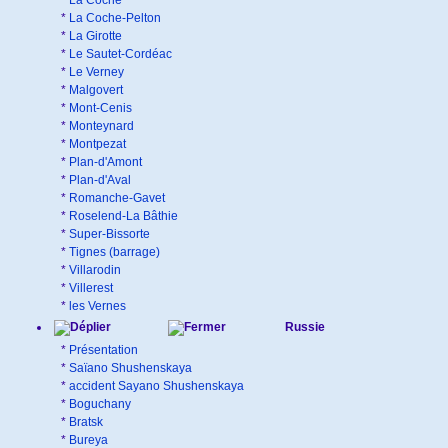
*
La Coche
*
La Coche-Pelton
*
La Girotte
*
Le Sautet-Cordéac
*
Le Verney
*
Malgovert
*
Mont-Cenis
*
Monteynard
*
Montpezat
*
Plan-d'Amont
*
Plan-d'Aval
*
Romanche-Gavet
*
Roselend-La Bâthie
*
Super-Bissorte
*
Tignes (barrage)
*
Villarodin
*
Villerest
*
les Vernes
Russie
*
Présentation
*
Saïano Shushenskaya
*
accident Sayano Shushenskaya
*
Boguchany
*
Bratsk
*
Bureya