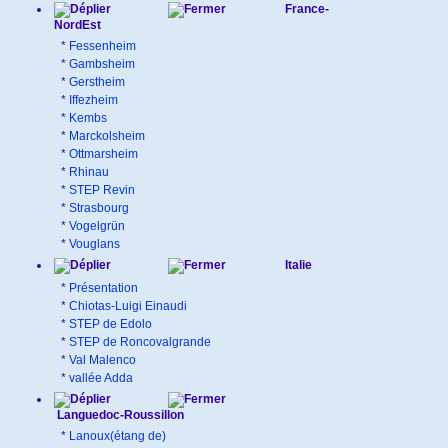
France-
NordEst
*
Fessenheim
*
Gambsheim
*
Gerstheim
*
Iffezheim
*
Kembs
*
Marckolsheim
*
Ottmarsheim
*
Rhinau
*
STEP Revin
*
Strasbourg
*
Vogelgrün
*
Vouglans
Italie
*
Présentation
*
Chiotas-Luigi Einaudi
*
STEP de Edolo
*
STEP de Roncovalgrande
*
Val Malenco
*
vallée Adda
Languedoc-Roussillon
*
Lanoux(étang de)