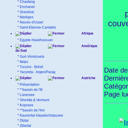
*
Chastang
*
Enchanet
*
Grandval
*
Marèges
couve
*
Neuvic-d'Ussel
*
Saint-Etienne-Cantalès
Afrique
*
Egypte-HautAssouan
Amérique
du Sud
*
Guri-Vénézuela
*
Itaipu
*
Tucurui - Brésil
Date de
*
Yacyreta - Argen/Parag
Dernièr
Autriche
Catégor
*
Présentation
*
**bassin de l'Ill
Page l
*
Lünersee
*
Silvretta & Vermunt
*
Kopssee
*
**bassin de l'Inn
*
Kaunertal-Gepatschstausee
*
Ötztal
*
Zillertal