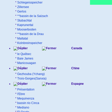
*
Schlegeisspeicher
*
Zillersee
*
Gerlos
*
**bassin de la Salzach
*
Stubachtal
*
Kaprunertal
*
Mooserboden
*
**bassin de la Drau
*
Maltatal
*
Kolnbreinspeicher
Canada
*
le Québec
*
Baie James
*
Manicouagan
Chine
*
Gezhouba (Ychang)
*
Trois-Gorges(Sanxia)
Espagne
*
Présentation
*
l'Ebre
*
Mequinenza
*
bassin rio Cinca
*
Mediano