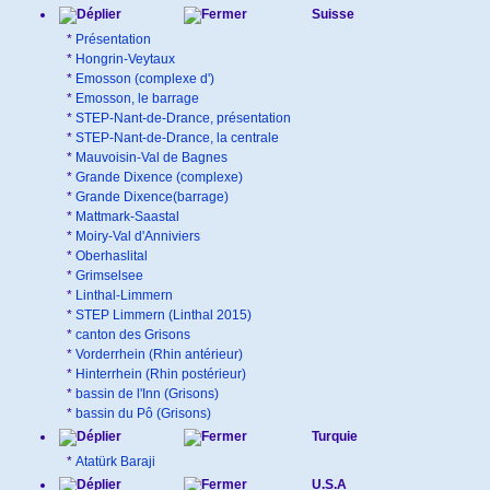
Suisse
*
Présentation
*
Hongrin-Veytaux
*
Emosson (complexe d')
*
Emosson, le barrage
*
STEP-Nant-de-Drance, présentation
*
STEP-Nant-de-Drance, la centrale
*
Mauvoisin-Val de Bagnes
*
Grande Dixence (complexe)
*
Grande Dixence(barrage)
*
Mattmark-Saastal
*
Moiry-Val d'Anniviers
*
Oberhaslital
*
Grimselsee
*
Linthal-Limmern
*
STEP Limmern (Linthal 2015)
*
canton des Grisons
*
Vorderrhein (Rhin antérieur)
*
Hinterrhein (Rhin postérieur)
*
bassin de l'Inn (Grisons)
*
bassin du Pô (Grisons)
Turquie
*
Atatürk Baraji
U.S.A