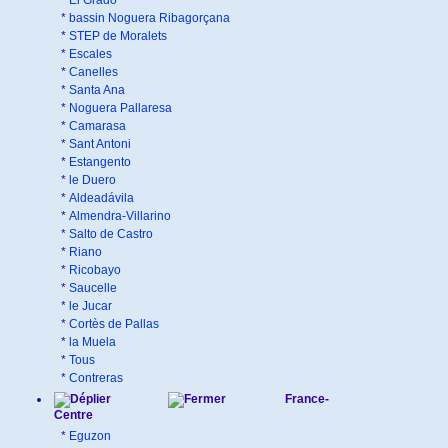
*
El Grado
*
bassin Noguera Ribagorçana
*
STEP de Moralets
*
Escales
*
Canelles
*
Santa Ana
*
Noguera Pallaresa
*
Camarasa
*
Sant Antoni
*
Estangento
*
le Duero
*
Aldeadávila
*
Almendra-Villarino
*
Salto de Castro
*
Riano
*
Ricobayo
*
Saucelle
*
le Jucar
*
Cortès de Pallas
*
la Muela
*
Tous
*
Contreras
France-
Centre
*
Eguzon