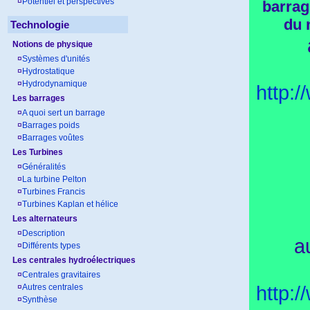
¤
Potentiel et perspectives
barrag
du 
Technologie
Notions de physique
¤
Systèmes d'unités
¤
Hydrostatique
¤
Hydrodynamique
http:
Les barrages
¤
A quoi sert un barrage
¤
Barrages poids
¤
Barrages voûtes
Les Turbines
¤
Généralités
¤
La turbine Pelton
¤
Turbines Francis
¤
Turbines Kaplan et hélice
Les alternateurs
¤
Description
a
¤
Différents types
Les centrales hydroélectriques
¤
Centrales gravitaires
http:
¤
Autres centrales
¤
Synthèse