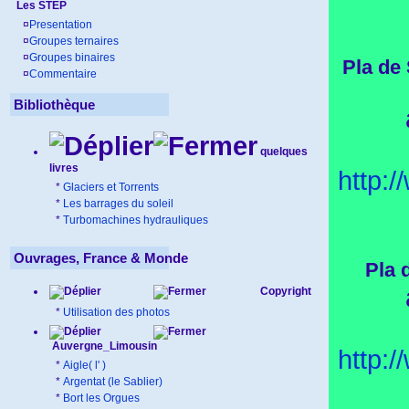
Les STEP
¤
Presentation
¤
Groupes ternaires
¤
Groupes binaires
Pla de
¤
Commentaire
Bibliothèque
quelques
livres
http:
*
Glaciers et Torrents
*
Les barrages du soleil
*
Turbomachines hydrauliques
Ouvrages, France & Monde
Pla 
Copyright
*
Utilisation des photos
Auvergne_Limousin
http:
*
Aigle( l' )
*
Argentat (le Sablier)
*
Bort les Orgues