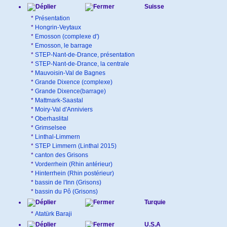
Suisse
*
Présentation
*
Hongrin-Veytaux
*
Emosson (complexe d')
*
Emosson, le barrage
*
STEP-Nant-de-Drance, présentation
*
STEP-Nant-de-Drance, la centrale
*
Mauvoisin-Val de Bagnes
*
Grande Dixence (complexe)
*
Grande Dixence(barrage)
*
Mattmark-Saastal
*
Moiry-Val d'Anniviers
*
Oberhaslital
*
Grimselsee
*
Linthal-Limmern
*
STEP Limmern (Linthal 2015)
*
canton des Grisons
*
Vorderrhein (Rhin antérieur)
*
Hinterrhein (Rhin postérieur)
*
bassin de l'Inn (Grisons)
*
bassin du Pô (Grisons)
Turquie
*
Atatürk Baraji
U.S.A