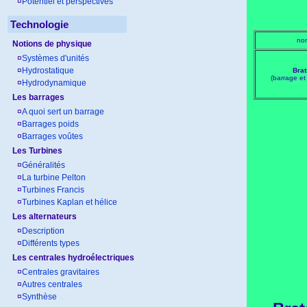
¤
Potentiel et perspectives
Technologie
no
Notions de physique
¤
Systèmes d'unités
¤
Hydrostatique
Bra
(barrage et
¤
Hydrodynamique
Les barrages
¤
A quoi sert un barrage
¤
Barrages poids
¤
Barrages voûtes
Les Turbines
¤
Généralités
¤
La turbine Pelton
¤
Turbines Francis
¤
Turbines Kaplan et hélice
Les alternateurs
¤
Description
¤
Différents types
Les centrales hydroélectriques
¤
Centrales gravitaires
¤
Autres centrales
¤
Synthèse