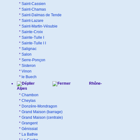
*
Saint-Cassien
*
Saint-Chamas
*
Saint-Dalmas de Tende
*
Saint-Lazare
*
Saint-Martin-Vésubie
*
Sainte-Croix
*
Sainte-Tulle I
*
Sainte-Tulle I I
*
Salignac
*
Salon
*
Serre-Ponçon
*
Sisteron
*
Vinon
*
le Buech
Rhône-
Alpes
*
Chambon
*
Cheylas
*
Donzère-Mondragon
*
Grand Maison (barrage)
*
Grand Maison (centrale)
*
Grangent
*
Génissiat
*
La Bathie