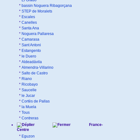
*
El Grado
*
bassin Noguera Ribagorçana
*
STEP de Moralets
*
Escales
*
Canelles
*
Santa Ana
*
Noguera Pallaresa
*
Camarasa
*
Sant Antoni
*
Estangento
*
le Duero
*
Aldeadávila
*
Almendra-Villarino
*
Salto de Castro
*
Riano
*
Ricobayo
*
Saucelle
*
le Jucar
*
Cortès de Pallas
*
la Muela
*
Tous
*
Contreras
France-
Centre
*
Eguzon