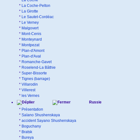
*
La Coche
*
La Coche-Pelton
*
La Girotte
*
Le Sautet-Cordéac
*
Le Verney
*
Malgovert
*
Mont-Cenis
*
Monteynard
*
Montpezat
*
Plan-d'Amont
*
Plan-d'Aval
*
Romanche-Gavet
*
Roselend-La Bâthie
*
Super-Bissorte
*
Tignes (barrage)
*
Villarodin
*
Villerest
*
les Vernes
Russie
*
Présentation
*
Saïano Shushenskaya
*
accident Sayano Shushenskaya
*
Boguchany
*
Bratsk
*
Bureya