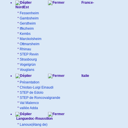
France-
NordEst
*
Fessenheim
*
Gambsheim
*
Gerstheim
*
Iffezheim
*
Kembs
*
Marckolsheim
*
Ottmarsheim
*
Rhinau
*
STEP Revin
*
Strasbourg
*
Vogelgrün
*
Vouglans
Italie
*
Présentation
*
Chiotas-Luigi Einaudi
*
STEP de Edolo
*
STEP de Roncovalgrande
*
Val Malenco
*
vallée Adda
Languedoc-Roussillon
*
Lanoux(étang de)