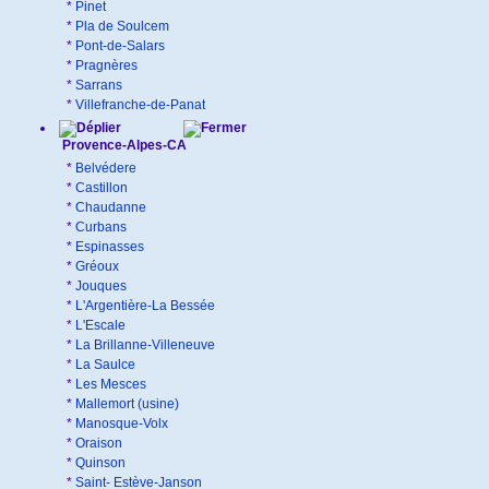
*
Pinet
*
Pla de Soulcem
*
Pont-de-Salars
*
Pragnères
*
Sarrans
*
Villefranche-de-Panat
Provence-Alpes-CA
*
Belvédere
*
Castillon
*
Chaudanne
*
Curbans
*
Espinasses
*
Gréoux
*
Jouques
*
L'Argentière-La Bessée
*
L'Escale
*
La Brillanne-Villeneuve
*
La Saulce
*
Les Mesces
*
Mallemort (usine)
*
Manosque-Volx
*
Oraison
*
Quinson
*
Saint- Estève-Janson