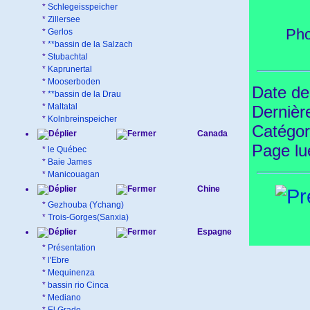
*
Schlegeisspeicher
*
Zillersee
Pho
*
Gerlos
*
**bassin de la Salzach
*
Stubachtal
*
Kaprunertal
*
Mooserboden
Date de
*
**bassin de la Drau
*
Maltatal
Dernièr
*
Kolnbreinspeicher
Catégor
Canada
Page l
*
le Québec
*
Baie James
*
Manicouagan
Chine
*
Gezhouba (Ychang)
*
Trois-Gorges(Sanxia)
Espagne
*
Présentation
*
l'Ebre
*
Mequinenza
*
bassin rio Cinca
*
Mediano