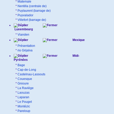
*
Matemale
*
Nentilla (centrale de)
*
Puylaurent (barrage de)
*
Puyvalador
*
Villefort (barrage de)
Luxembourg
*
Vianden
Mexique
*
Présentation
*
rio Grijalva
Midi-
Pyrénées
*
Bage
*
Cap-de-Long
*
Castelnau-Lassouts
*
Couesque
*
Gnioure
*
La Raviège
*
Laouzas
*
Laparan
*
Le Pouget
*
Montézic
*
Pareloup