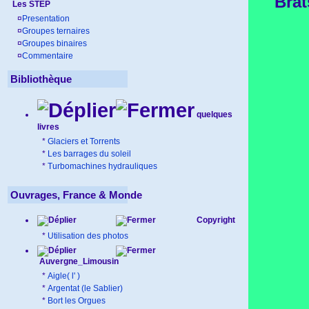
Brat
Les STEP
¤
Presentation
¤
Groupes ternaires
¤
Groupes binaires
¤
Commentaire
Bibliothèque
quelques
livres
*
Glaciers et Torrents
*
Les barrages du soleil
*
Turbomachines hydrauliques
Ouvrages, France & Monde
Copyright
*
Utilisation des photos
Auvergne_Limousin
*
Aigle( l' )
*
Argentat (le Sablier)
*
Bort les Orgues