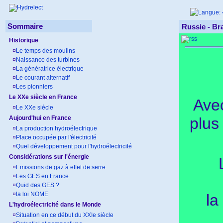
Sommaire
Russie - Br
Historique
¤
Le temps des moulins
¤
Naissance des turbines
¤
La génératrice électrique
¤
Le courant alternatif
¤
Les pionniers
Le XXe siècle en France
Avec
¤
Le XXe siècle
plus
Aujourd'hui en France
¤
La production hydroélectrique
¤
Place occupée par l'électricité
¤
Quel développement pour l'hydroélectricité
Considérations sur l'énergie
¤
Emissions de gaz à effet de serre
¤
Les GES en France
¤
Quid des GES ?
¤
la loi NOME
la
L'hydroélectricité dans le Monde
¤
Situation en ce début du XXIe siècle