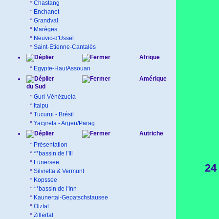
*
Chastang
*
Enchanet
*
Grandval
*
Marèges
*
Neuvic-d'Ussel
*
Saint-Etienne-Cantalès
Afrique
*
Egypte-HautAssouan
Amérique
du Sud
*
Guri-Vénézuela
*
Itaipu
*
Tucurui - Brésil
*
Yacyreta - Argen/Parag
Autriche
*
Présentation
*
**bassin de l'Ill
*
Lünersee
24 
*
Silvretta & Vermunt
*
Kopssee
*
**bassin de l'Inn
*
Kaunertal-Gepatschstausee
*
Ötztal
*
Zillertal