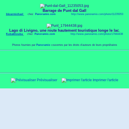
Barrage de Punt dal Gall
bkcarmichael
chez
Panoramio.com
http://
www.panoramio.com/photo/11235053
Lago di Livigno, une route hautement touristique longe le lac
.
Kubakhouba
chez
Panoramio.com
http://
www.panoramio.com/photo/17944438
Photos fournies par
Panoramio
couvertes par les droits d'auteurs de leurs propriétaires
Prévisualiser
Imprimer l'article