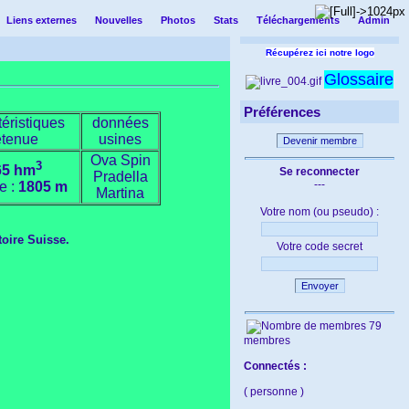
Liens externes
Nouvelles
Photos
Stats
Téléchargements
Admin
Récupérez ici notre logo
Glossaire
Préférences
téristiques
données
etenue
usines
Devenir membre
Ova Spin
3
65 hm
Se reconnecter
Pradella
---
de :
1805 m
Martina
Votre nom (ou pseudo) :
toire Suisse.
Votre code secret
Envoyer
79
membres
Connectés :
( personne )