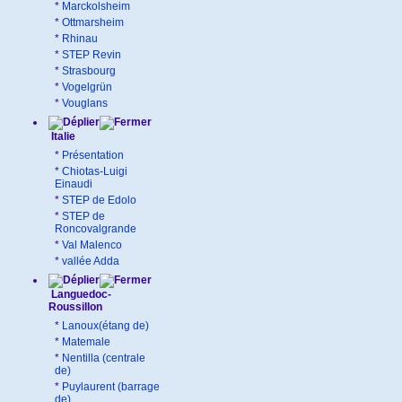
*
Marckolsheim
*
Ottmarsheim
*
Rhinau
*
STEP Revin
*
Strasbourg
*
Vogelgrün
*
Vouglans
Italie
*
Présentation
*
Chiotas-Luigi
Einaudi
*
STEP de Edolo
*
STEP de
Roncovalgrande
*
Val Malenco
*
vallée Adda
Languedoc-
Roussillon
*
Lanoux(étang de)
*
Matemale
*
Nentilla (centrale
de)
*
Puylaurent (barrage
de)