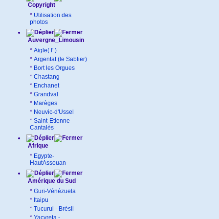
Copyright
*
Utilisation des
photos
Auvergne_Limousin
*
Aigle( l' )
*
Argentat (le Sablier)
*
Bort les Orgues
*
Chastang
*
Enchanet
*
Grandval
*
Marèges
*
Neuvic-d'Ussel
*
Saint-Etienne-
Cantalès
Afrique
*
Egypte-
HautAssouan
Amérique du Sud
*
Guri-Vénézuela
*
Itaipu
*
Tucurui - Brésil
*
Yacyreta -