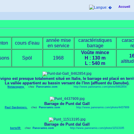
Accueil
année mise
caractéristiques
carac
nton
cours d'eau
en service
barrage
r
Voûte mince
1
sons
Spöl
1968
H : 130 m
altitu
L : 540 m
ivigno est presque totalement situé en Italie, le barrage est placé en terri
La vallée appartient au bassin versant de l'Inn (affluent du Danube).
Notausgang
chez
Panoramio.com
http://
www.panoramio.com/photo/8462854
Barrage de Punt dal Gall
Paul Gardeniers
chez
Panoramio.com
http://
www.panoramio.com/photo/4437909
Barrage de Punt dal Gall
berto59
chez
Panoramio.com
http://
www.panoramio.com/photo/11513195