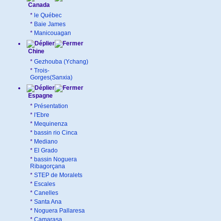
Canada
*
le Québec
*
Baie James
*
Manicouagan
Chine
*
Gezhouba (Ychang)
*
Trois-
Gorges(Sanxia)
Espagne
*
Présentation
*
l'Ebre
*
Mequinenza
*
bassin rio Cinca
*
Mediano
*
El Grado
*
bassin Noguera
Ribagorçana
*
STEP de Moralets
*
Escales
*
Canelles
*
Santa Ana
*
Noguera Pallaresa
*
Camarasa