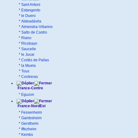
*
Sant Antoni
*
Estangento
*
le Duero
*
Aldeadávila
*
Almendra-Villarino
*
Salto de Castro
*
Riano
*
Ricobayo
*
Saucelle
*
le Jucar
*
Cortès de Pallas
*
la Muela
*
Tous
*
Contreras
France-Centre
*
Eguzon
France-NordEst
*
Fessenheim
*
Gambsheim
*
Gerstheim
*
Iffezheim
*
Kembs