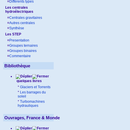
¤
Différents types
Les centrales
hydroélectriques
¤
Centrales gravitaires
¤
Autres centrales
¤
Synthèse
Les STEP
¤
Presentation
¤
Groupes ternaires
¤
Groupes binaires
¤
Commentaire
Bibliothèque
quelques livres
*
Glaciers et Torrents
*
Les barrages du
soleil
*
Turbomachines
hydrauliques
Ouvrages, France & Monde