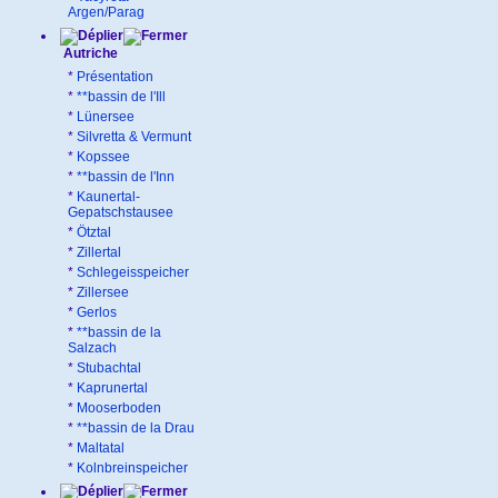
Argen/Parag
Autriche
*
Présentation
*
**bassin de l'Ill
*
Lünersee
*
Silvretta & Vermunt
*
Kopssee
*
**bassin de l'Inn
*
Kaunertal-
Gepatschstausee
*
Ötztal
*
Zillertal
*
Schlegeisspeicher
*
Zillersee
*
Gerlos
*
**bassin de la
Salzach
*
Stubachtal
*
Kaprunertal
*
Mooserboden
*
**bassin de la Drau
*
Maltatal
*
Kolnbreinspeicher