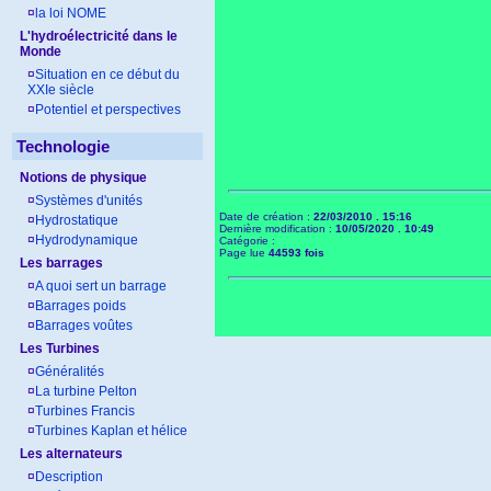
¤
la loi NOME
L'hydroélectricité dans le
Monde
¤
Situation en ce début du
XXIe siècle
¤
Potentiel et perspectives
Technologie
Notions de physique
¤
Systèmes d'unités
Date de création :
22/03/2010 . 15:16
¤
Hydrostatique
Dernière modification :
10/05/2020 . 10:49
¤
Hydrodynamique
Catégorie :
Page lue
44593 fois
Les barrages
¤
A quoi sert un barrage
¤
Barrages poids
¤
Barrages voûtes
Les Turbines
¤
Généralités
¤
La turbine Pelton
¤
Turbines Francis
¤
Turbines Kaplan et hélice
Les alternateurs
¤
Description