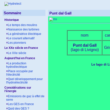
Sommaire
Punt dal Gall
Historique
¤
Le temps des moulins
¤
Naissance des turbines
¤
La génératrice électrique
nom
ca
¤
Le courant alternatif
¤
Les pionniers
Punt dal Gall
Gri
Le XXe siècle en France
(lago di Livigno)
¤
Le XXe siècle
Aujourd'hui en France
¤
La production
Le lago di L
hydroélectrique
¤
Place occupée par
l'électricité
¤
Quel développement pour
l'hydroélectricité
Considérations sur
l'énergie
¤
Emissions de gaz à effet de
serre
¤
Les GES en France
¤
Quid des GES ?