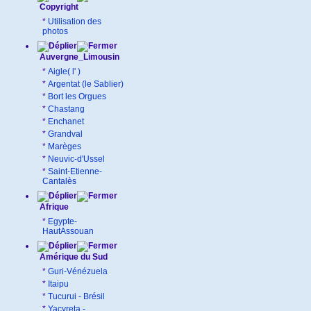
Copyright
*
Utilisation des
photos
Auvergne_Limousin
*
Aigle( l' )
*
Argentat (le Sablier)
*
Bort les Orgues
*
Chastang
*
Enchanet
*
Grandval
*
Marèges
*
Neuvic-d'Ussel
*
Saint-Etienne-
Cantalès
Afrique
*
Egypte-
HautAssouan
Amérique du Sud
*
Guri-Vénézuela
*
Itaipu
*
Tucurui - Brésil
*
Yacyreta -