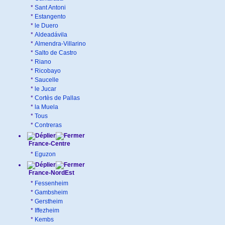
*
Sant Antoni
*
Estangento
*
le Duero
*
Aldeadávila
*
Almendra-Villarino
*
Salto de Castro
*
Riano
*
Ricobayo
*
Saucelle
*
le Jucar
*
Cortès de Pallas
*
la Muela
*
Tous
*
Contreras
France-Centre
*
Eguzon
France-NordEst
*
Fessenheim
*
Gambsheim
*
Gerstheim
*
Iffezheim
*
Kembs