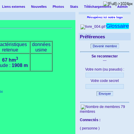
Liens externes
Nouvelles
Photos
Stats
Téléchargements
Admin
Récupérez ici notre logo
Glossaire
Préférences
actéristiques
données
Devenir membre
retenue
usine
Se reconnecter
3
67 hm
---
itude :
1908 m
Votre nom (ou pseudo) :
Votre code secret
34
Envoyer
79
membres
Connectés :
( personne )