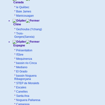
Canada
*
le Québec
*
Baie James
*
Manicouagan
Chine
*
Gezhouba (Ychang)
*
Trois-
Gorges(Sanxia)
Espagne
*
Présentation
*
l'Ebre
*
Mequinenza
*
bassin rio Cinca
*
Mediano
*
El Grado
*
bassin Noguera
Ribagorçana
*
STEP de Moralets
*
Escales
*
Canelles
*
Santa Ana
*
Noguera Pallaresa
*
Camarasa