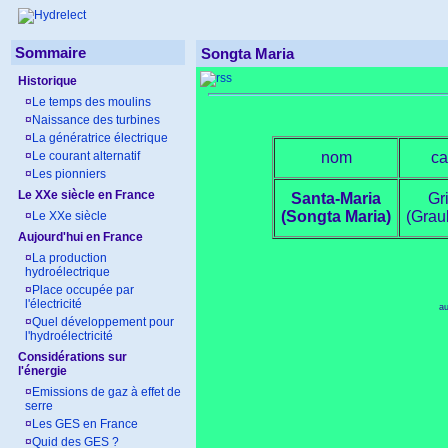
Sommaire
Songta Maria
Historique
¤
Le temps des moulins
¤
Naissance des turbines
¤
La génératrice électrique
¤
Le courant alternatif
nom
ca
¤
Les pionniers
Le XXe siècle en France
Santa-Maria
Gr
(Songta Maria)
(Grau
¤
Le XXe siècle
Aujourd'hui en France
¤
La production
hydroélectrique
¤
Place occupée par
l'électricité
au
¤
Quel développement pour
l'hydroélectricité
Considérations sur
l'énergie
¤
Emissions de gaz à effet de
serre
¤
Les GES en France
¤
Quid des GES ?