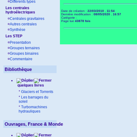
¤
Différents types
Les centrales
Date de création :
22/03/2010 . 11:54
hydroélectriques
Dernière modification :
08/05/2020 . 16:57
Catégorie :
¤
Centrales gravitaires
Page lue
43878 fois
¤
Autres centrales
¤
Synthèse
Les STEP
¤
Presentation
¤
Groupes ternaires
¤
Groupes binaires
¤
Commentaire
Bibliothèque
quelques livres
*
Glaciers et Torrents
*
Les barrages du
soleil
*
Turbomachines
hydrauliques
Ouvrages, France & Monde