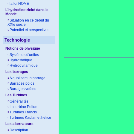
¤
la loi NOME
L'hydroélectricité dans le
Monde
¤
Situation en ce début du
XXIe siècle
¤
Potentiel et perspectives
Technologie
Notions de physique
¤
Systèmes d'unités
¤
Hydrostatique
¤
Hydrodynamique
Les barrages
¤
A quoi sert un barrage
¤
Barrages poids
¤
Barrages voûtes
Les Turbines
¤
Généralités
¤
La turbine Pelton
¤
Turbines Francis
¤
Turbines Kaplan et hélice
Les alternateurs
¤
Description