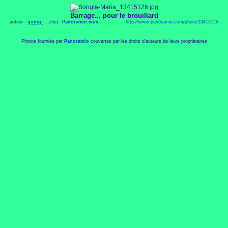
Barrage... pour le brouillard
auteur :
qonig
chez
Panoramio.com
http://
www.panoramio.com/photo/13415126
Photos fournies par
Panoramio
couvertes par les droits d'auteurs de leurs propriétaires