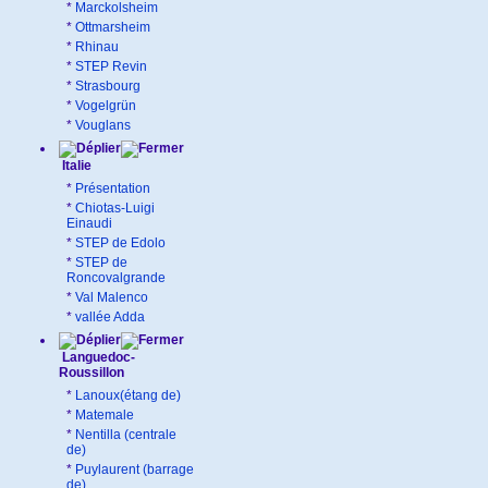
*
Marckolsheim
*
Ottmarsheim
*
Rhinau
*
STEP Revin
*
Strasbourg
*
Vogelgrün
*
Vouglans
Italie
*
Présentation
*
Chiotas-Luigi
Einaudi
*
STEP de Edolo
*
STEP de
Roncovalgrande
*
Val Malenco
*
vallée Adda
Languedoc-
Roussillon
*
Lanoux(étang de)
*
Matemale
*
Nentilla (centrale
de)
*
Puylaurent (barrage
de)