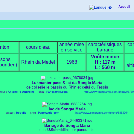
Accueil
année mise
caractéristiques
car
nton
cours d'eau
en service
barrage
Voûte mince
isons
Rhein da Medel
1968
H : 117 m
bunden)
alt
L : 560 m
Lukmanier pass & lai da Songta Maria
ce col relie le bassin du Rhin et celui du Tessin
teur :
Antonello Andreini
chez
Panoramio.com
http://
www.panoramio.com/photo/96780
lac de Songta Maria
auteur :
bodyfit
chez
Panoramio.com
http://
www.panoramio.com/photo/8883264
Barrage de Songta Maria
doc.
U.Schmidlin
pour panoramio