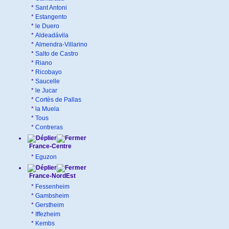
*
Sant Antoni
*
Estangento
*
le Duero
*
Aldeadávila
*
Almendra-Villarino
*
Salto de Castro
*
Riano
*
Ricobayo
*
Saucelle
*
le Jucar
*
Cortès de Pallas
*
la Muela
*
Tous
*
Contreras
France-Centre
*
Eguzon
France-NordEst
*
Fessenheim
*
Gambsheim
*
Gerstheim
*
Iffezheim
*
Kembs