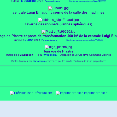
Nectarine
auteur :
chez
Panoramio.com
http://www.panoramio.com/photo/4669968
centrale Luigi Einaudi, caverne de la salle des machines
caverne des robinets (vannes sphériques)
age de Piastre et poste de transformation 400 kV de la centrale Luigi Ei
atzoo
auteur :
chez
Panoramio.com
http://www.panoramio.com/photo/7199520
barrage de Piastre
image de :
Blackdelia
pour
Wikipedia
utilisation sous Créative Commons License
Photos fournies par
Panoramio
couvertes par les droits d'auteurs de leurs propriétaires
Prévisualiser
Imprimer l'article