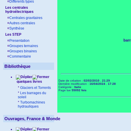
¤
Différents types
Les centrales
hydroélectriques
¤
Centrales gravitaires
¤
Autres centrales
¤
Synthèse
Les STEP
barr
¤
Presentation
¤
Groupes ternaires
¤
Groupes binaires
¤
Commentaire
Bibliothèque
Date de création :
02/02/2010 . 21:29
quelques livres
Dernière modification :
16/04/2024 . 17:28
Catégorie :
Italie
*
Glaciers et Torrents
Page lue
55092 fois
*
Les barrages du
soleil
*
Turbomachines
hydrauliques
Ouvrages, France & Monde