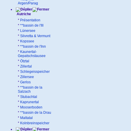
Argen/Parag
Autriche
*
Présentation
*
**bassin de l'Ill
*
Lünersee
*
Silvretta & Vermunt
*
Kopssee
*
**bassin de l'Inn
*
Kaunertal-
Gepatschstausee
*
Ötztal
*
Zillertal
*
Schlegeisspeicher
*
Zillersee
*
Gerlos
*
**bassin de la
Salzach
*
Stubachtal
*
Kaprunertal
*
Mooserboden
*
**bassin de la Drau
*
Maltatal
*
Kolnbreinspeicher