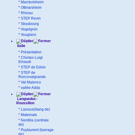
*
Marckolsheim
*
Ottmarsheim
*
Rhinau
*
STEP Revin
*
Strasbourg
*
Vogelgrün
*
Vouglans
Italie
*
Présentation
*
Chiotas-Luigi
Einaudi
*
STEP de Edolo
*
STEP de
Roncovalgrande
*
Val Malenco
*
vallée Adda
Languedoc-
Roussillon
*
Lanoux(étang de)
*
Matemale
*
Nentilla (centrale
de)
*
Puylaurent (barrage
de)