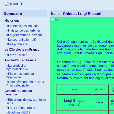
Sommaire
Italie - Chiotas-Luigi Einaudi
Historique
¤
Le temps des moulins
¤
Naissance des turbines
¤
La génératrice électrique
¤
Le courant alternatif
Cet aménagement est très discret dans 
¤
Les pionniers
La centrale est invisible car souterra
d'altitude, sous la crête frontière fran
Le XXe siècle en France
être aperçu par le voyageur qui, par l
¤
Le XXe siècle
Aujourd'hui en France
La centrale
Luigi Einaudi
est une pu
¤
La production
capacité des bassins (supérieur et infé
hydroélectrique
secours
, en cas d'incident sur les au
¤
Place occupée par
La centrale est équipée de 8 groupes r
l'électricité
Rovina
, surélevé par une digue, alim
¤
Quel développement pour
l'hydroélectricité
c
nom
province
Considérations sur
d
l'énergie
¤
Emissions de gaz à effet de
Luigi Einaudi
B
Cuneo
serre
( usine)
(t
¤
Les GES en France
¤
Quid des GES ?