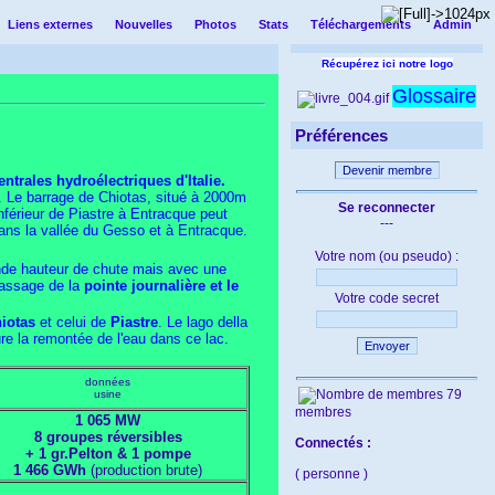
Liens externes
Nouvelles
Photos
Stats
Téléchargements
Admin
Récupérez ici notre logo
Glossaire
Préférences
Devenir membre
ntrales hydroélectriques d'Italie.
e. Le barrage de Chiotas, situé à 2000m
Se reconnecter
inférieur de Piastre à Entracque peut
---
dans la vallée du Gesso et à Entracque.
Votre nom (ou pseudo) :
ande hauteur de chute mais avec une
 passage de la
pointe journalière et le
Votre code secret
iotas
et celui de
Piastre
. Le lago della
re la remontée de l'eau dans ce lac.
Envoyer
données
79
usine
membres
1 065 MW
8 groupes réversibles
Connectés :
+ 1 gr.Pelton & 1 pompe
1 466 GWh
(production brute)
( personne )