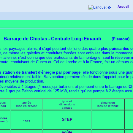
Accueil
Barrage de Chiotas - Centrale Luigi Einaudi
(Piemont)
les paysages alpins, il s'agit pourtant de l'une des quatre plus
puissantes ce
ine, de même les galeries et conduites forcées sont enfouies dans la montagn
co-italienne, n'est connu que des pratiquants de la montagne; seul le réservoir 
a route conduisant de Cuneo au Col de Larche et à la France, fait un détours 
re
station de transfert d'énergie par pompage
, elle fonctionne sous une gr
rieur) relativement faible. Sa vocation première réside dans l'appoint pour le
tres moyens de production.
éversibles à 4 étages (4 roues)qui turbinent et pompent entre le barrage de
Ch
ente 1 groupe Pelton vertical de 125 MW, tandis qu'une pompe à 2 étages assu
type et
ours
année
dimension
dimensions
'eau
mise en service
lacs de retenue
barrage
ucera
STEP
orrent)
1982
voûte