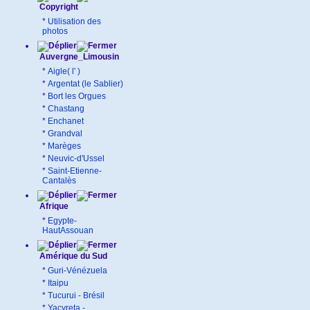
Copyright
*
Utilisation des
photos
Auvergne_Limousin
*
Aigle( l' )
*
Argentat (le Sablier)
*
Bort les Orgues
*
Chastang
*
Enchanet
*
Grandval
*
Marèges
*
Neuvic-d'Ussel
*
Saint-Etienne-
Cantalès
Afrique
*
Egypte-
HautAssouan
Amérique du Sud
*
Guri-Vénézuela
*
Itaipu
*
Tucurui - Brésil
*
Yacyreta -