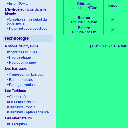
¤
la loi NOME
Chiotas
Cuneo
altitude : 1978m
L'hydroélectricité dans le
Monde
Rovina
¤
Situation en ce début du
d°
altitude : 1535m
XXIe siècle
Piastre
¤
Potentiel et perspectives
d°
altitude : 956m
Technologie
juillet 2007 -
Valle del
Notions de physique
¤
Systèmes d'unités
¤
Hydrostatique
¤
Hydrodynamique
Les barrages
¤
A quoi sert un barrage
¤
Barrages poids
¤
Barrages voûtes
Les Turbines
¤
Généralités
¤
La turbine Pelton
¤
Turbines Francis
¤
Turbines Kaplan et hélice
Les alternateurs
¤
Description