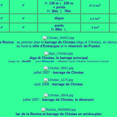
H:
130 m
L:
230 m
3
d°
d°
27,3 hm
+ poids
H:
30m
L:
70m
digue
3
d°
d°
1,2 hm
poids
3
d°
d°
9
hm
H
: 88m
L:
la Rovina
: au premier plan le
barrage de
Chiotas
(diga di Chiotas), en dess
au fond la
ville d'Entracque
et le
réservoir de
Piastre
.
diga di Chiotas, le barrage principal
image de :
Nem80
pour
Wikipedia
utilisation sous Créative Commons License
juillet 2007 -
barrage de Chiotas
août 2008 -
barrage de Chiotas
juillet 2007 -
barrage de Chiotas, le déversoir
lac de la Rovina et barrage de Chiotas en arrière-plan