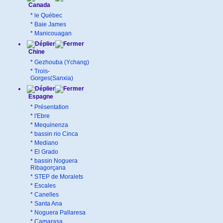
Canada
*
le Québec
*
Baie James
*
Manicouagan
Chine
*
Gezhouba (Ychang)
*
Trois-
Gorges(Sanxia)
Espagne
*
Présentation
*
l'Ebre
*
Mequinenza
*
bassin rio Cinca
*
Mediano
*
El Grado
*
bassin Noguera
Ribagorçana
*
STEP de Moralets
*
Escales
*
Canelles
*
Santa Ana
*
Noguera Pallaresa
*
Camarasa