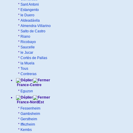
*
Sant Antoni
*
Estangento
*
le Duero
*
Aldeadávila
*
Almendra-Villarino
*
Salto de Castro
*
Riano
*
Ricobayo
*
Saucelle
*
le Jucar
*
Cortès de Pallas
*
la Muela
*
Tous
*
Contreras
France-Centre
*
Eguzon
France-NordEst
*
Fessenheim
*
Gambsheim
*
Gerstheim
*
Iffezheim
*
Kembs