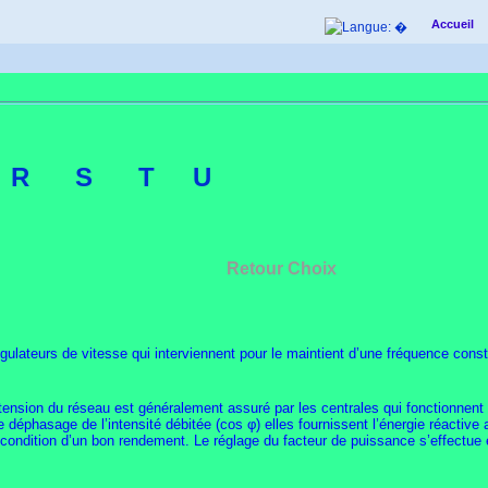
Accueil
Q
R
S
T
U
Retour Choix
égulateurs de vitesse qui interviennent pour le maintient d’une fréquence cons
 tension du réseau est généralement assuré par les centrales qui fonctionnent
 déphasage de l’intensité débitée (cos φ) elles fournissent l’énergie réactive
condition d’un bon rendement. Le réglage du facteur de puissance s’effectue e