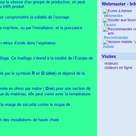
sur la vitesse d’un groupe de production, on peut
Webmaster - Inf
du kWh produit.
Webmestre
ut compromettre la solidité de l’ouvrage.
Favoris
a machine, ou par l’installation, et la puissance
Recommander
V
n retour d’onde dans l’aspirateur.
mobile
Visites
lage. Ce maillage s’étend à la totalité de l’Europe de
visiteurs
visiteurs en ligne
imée par le symbole
R
en
Ω
(
ohm
) et dépend de la
rimée en ohms par mètre (
Ω-m
) pour une section de
ue du matériau, elle peut varier avec la température.
e la marge de sécurité contre le risque de
t des installations de haute chute.