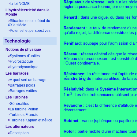
Régulateur de vitesse
: agit sur les rég
¤
la loi NOME
régler la puissance fournie, par ce moyen 
L'hydroélectricité dans le
Monde
Renard
: dans une digue, ou dans les fond
¤
Situation en ce début du
XXIe siècle
Rendement
: le taux de rendement d’une m
¤
Potentiel et perspectives
qu’elle reçoit, la différence constitue les 
Technologie
Reniflard
: soupape pour l’admission d’air 
Notions de physique
Réseau
: réseau général désigne le résea
¤
Systèmes d'unités
Réseau d’interconnexion : est constitué d
¤
Hydrostatique
l’Ouest continentale.
¤
Hydrodynamique
Les barrages
Résistance
: La résistance est l'aptitud
résistivité
ϱ
du matériau utilisé, de la se
¤
A quoi sert un barrage
¤
Barrages poids
Résistivité
: dans le
Système Internatio
¤
Barrages voûtes
2
1 m
. Les électrotechniciens utilisent 
Les Turbines
¤
Généralités
Revanche
: c'est la différence d'altitude
¤
La turbine Pelton
déversement.
¤
Turbines Francis
¤
Turbines Kaplan et hélice
Robinet
: vanne (sphérique ou papillon) i
Les alternateurs
Rotor
: partie mobile d’une machine tour
¤
Description