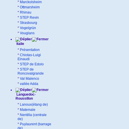
*
Marckolsheim
*
Ottmarsheim
*
Rhinau
*
STEP Revin
*
Strasbourg
*
Vogelgrün
*
Vouglans
Italie
*
Présentation
*
Chiotas-Luigi
Einaudi
*
STEP de Edolo
*
STEP de
Roncovalgrande
*
Val Malenco
*
vallée Adda
Languedoc-
Roussillon
*
Lanoux(étang de)
*
Matemale
*
Nentilla (centrale
de)
*
Puylaurent (barrage
de)