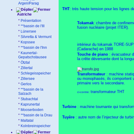
Argen/Parag
THT
:
très haute tension pour les lignes de
Autriche
*
Présentation
Tokamak
: chambre de confinemen
*
**bassin de l'Ill
fusion nucléaire (projet ITER).
*
Lünersee
*
Silvretta & Vermunt
*
Kopssee
intérieur du tokamak TORE-SU
*
**bassin de l'Inn
(Cadarache) en 1988
*
Kaunertal-
Touche de piano
: évacuateur d
Gepatschstausee
la crête déversante dont la long
*
Ötztal
*
Zillertal
*
Schlegeisspeicher
Transformateur
: machine statiq
ou monophasés, ils comportent un
*
Zillersee
primaire vers le secondaire.
*
Gerlos
*
**bassin de la
transformateur THT
ci-contre:
Salzach
*
Stubachtal
*
Kaprunertal
Turbine
: machine tournante qui transform
*
Mooserboden
*
**bassin de la Drau
Tuyère
: autre nom de l’injecteur de turbi
*
Maltatal
*
Kolnbreinspeicher