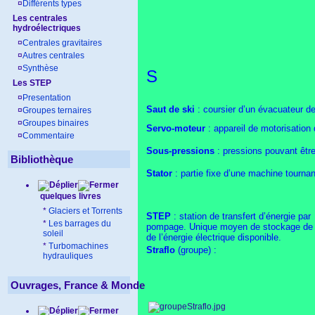
¤
Différents types
Les centrales
hydroélectriques
¤
Centrales gravitaires
¤
Autres centrales
¤
Synthèse
S
Les STEP
¤
Presentation
Saut de ski
: coursier d’un évacuateur de 
¤
Groupes ternaires
¤
Groupes binaires
Servo-moteur
: appareil de motorisation
¤
Commentaire
Sous-pressions
: pressions pouvant être 
Bibliothèque
Stator
: partie fixe d’une machine tournan
quelques livres
*
Glaciers et Torrents
STEP
: station de transfert d’énergie par
*
Les barrages du
pompage. Unique moyen de stockage de
soleil
de l’énergie électrique disponible.
*
Turbomachines
Straflo
(groupe) :
hydrauliques
Ouvrages, France & Monde