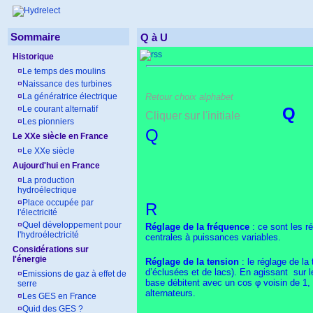
Sommaire
Q à U
Historique
¤
Le temps des moulins
¤
Naissance des turbines
¤
La génératrice électrique
Retour choix alphabet
¤
Le courant alternatif
Cliquer sur l'initiale
¤
Les pionniers
Q
Le XXe siècle en France
¤
Le XXe siècle
Aujourd'hui en France
¤
La production
hydroélectrique
¤
Place occupée par
R
l'électricité
¤
Quel développement pour
Réglage de la fréquence
: ce sont les r
l'hydroélectricité
centrales à puissances variables.
Considérations sur
l'énergie
Réglage de la tension
: le réglage de la
d’éclusées et de lacs). En agissant sur le
¤
Emissions de gaz à effet de
base débitent avec un cos φ voisin de 1, 
serre
alternateurs.
¤
Les GES en France
¤
Quid des GES ?