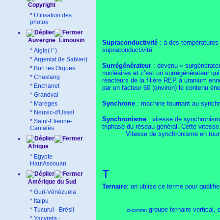
Copyright
*
Utilisation des
photos
Auvergne_Limousin
Supraconductivité
: à des températures p
supraconductivité.
*
Aigle( l' )
*
Argentat (le Sablier)
Surrégénérateur
: devenu « surgénérateur
*
Bort les Orgues
nucléaires et c’est un surrégénérateur qui
*
Chastang
réacteurs de la filière REP à uranium enric
*
Enchanet
par un facteur 60 (environ) le contenu éner
*
Grandval
Synchrone
: machine tournant au synchro
*
Marèges
*
Neuvic-d'Ussel
Synchronisme
: vitesse de synchronisme
*
Saint-Etienne-
triphasé du réseau général. Cette vitess
Cantalès
Vitesse de synchronisme en tour
Afrique
*
Egypte-
HautAssouan
T
Amérique du Sud
Ternaire
: on utilise ce terme pour quali
*
Guri-Vénézuela
*
Itaipu
groupe ternaire vertical, 
*
Tucurui - Brésil
ci-contre:
*
Yacyreta -