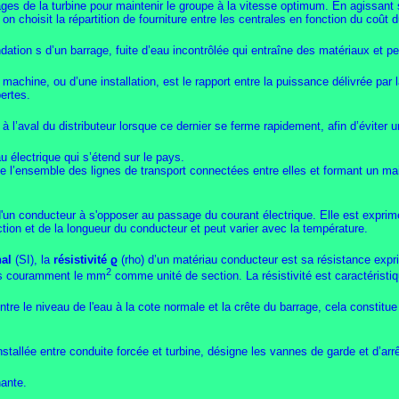
lages de la turbine pour maintenir le groupe à la vitesse optimum. En agissant 
on choisit la répartition de fourniture entre les centrales en fonction du coût 
ation s d’un barrage, fuite d’eau incontrôlée qui entraîne des matériaux et pe
achine, ou d’une installation, est le rapport entre la puissance délivrée par l
pertes.
à l’aval du distributeur lorsque ce dernier se ferme rapidement, afin d’éviter u
u électrique qui s’étend sur le pays.
e l’ensemble des lignes de transport connectées entre elles et formant un mail
e d'un conducteur à s'opposer au passage du courant électrique. Elle est expr
ction et de la longueur du conducteur et peut varier avec la température.
nal
(SI), la
résistivité ϱ
(rho) d’un matériau conducteur est sa résistance exp
2
plus couramment le mm
comme unité de section. La résistivité est caractéristiq
 entre le niveau de l'eau à la cote normale et la crête du barrage, cela constitu
nstallée entre conduite forcée et turbine, désigne les vannes de garde et d’arrê
nante.