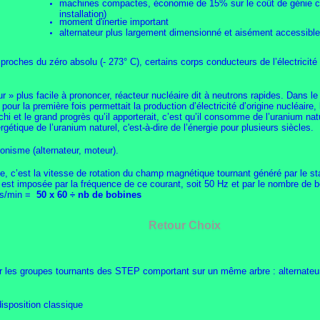
machines compactes, économie de 15% sur le coût de génie civ
installation)
moment d'inertie important
alternateur plus largement dimensionné et aisément accessible 
roches du zéro absolu (- 273° C), certains corps conducteurs de l’électricité 
 » plus facile à prononcer, réacteur nucléaire dit à neutrons rapides. Dans le 
 pour la première fois permettait la production d’électricité d’origine nucléair
hi et le grand progrès qu’il apporterait, c’est qu’il consomme de l’uranium natu
gétique de l’uranium naturel, c'est-à-dire de l’énergie pour plusieurs siècles.
nisme (alternateur, moteur).
, c’est la vitesse de rotation du champ magnétique tournant généré par le sta
e est imposée par la fréquence de ce courant, soit 50 Hz et par le nombre d
s/min =
50 x 60 ÷ nb de bobines
Retour Choix
fier les groupes tournants des STEP comportant sur un même arbre : alternateu
disposition classique