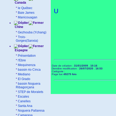
Canada
*
le Québec
U
*
Baie James
*
Manicouagan
Chine
*
Gezhouba (Ychang)
*
Trois-
Gorges(Sanxia)
Espagne
*
Présentation
*
l'Ebre
*
Mequinenza
Date de création :
31/01/2009 . 10:16
Dernière modification :
26/07/2020 . 16:53
*
bassin rio Cinca
Catégorie :
*
Mediano
Page lue
49275 fois
*
El Grado
*
bassin Noguera
Ribagorçana
*
STEP de Moralets
*
Escales
*
Canelles
*
Santa Ana
*
Noguera Pallaresa
*
Camarasa