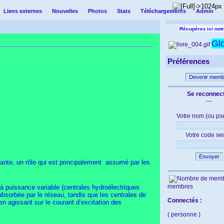
Liens externes
Nouvelles
Photos
Stats
Téléchargements
Admin
Récupérez ici notr
Gl
Préférences
Devenir memb
Se reconnec
---
Votre nom (ou ps
Votre code se
Envoyer
tante, un rôle qui est principalement assumé par les
membres
 à puissance variable (centrales hydroélectriques
 absorbée par le réseau, tandis que les centrales de
Connectés :
n agissant sur le courant d’excitation des
( personne )