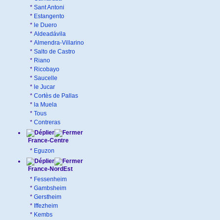
*
Sant Antoni
*
Estangento
*
le Duero
*
Aldeadávila
*
Almendra-Villarino
*
Salto de Castro
*
Riano
*
Ricobayo
*
Saucelle
*
le Jucar
*
Cortès de Pallas
*
la Muela
*
Tous
*
Contreras
France-Centre
*
Eguzon
France-NordEst
*
Fessenheim
*
Gambsheim
*
Gerstheim
*
Iffezheim
*
Kembs