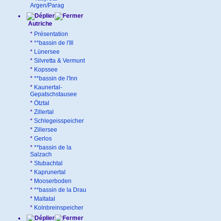
Argen/Parag
Autriche
*
Présentation
*
**bassin de l'Ill
*
Lünersee
*
Silvretta & Vermunt
*
Kopssee
*
**bassin de l'Inn
*
Kaunertal-
Gepatschstausee
*
Ötztal
*
Zillertal
*
Schlegeisspeicher
*
Zillersee
*
Gerlos
*
**bassin de la
Salzach
*
Stubachtal
*
Kaprunertal
*
Mooserboden
*
**bassin de la Drau
*
Maltatal
*
Kolnbreinspeicher