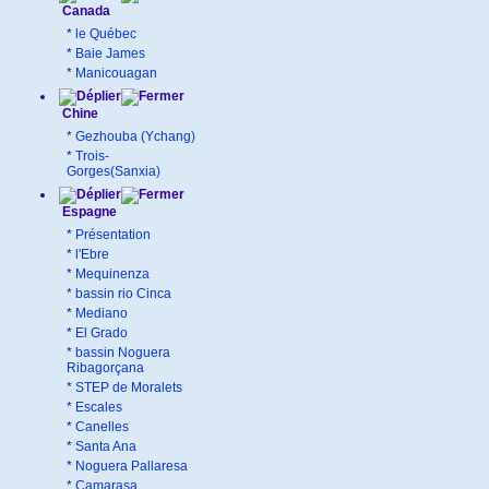
Canada
*
le Québec
*
Baie James
*
Manicouagan
Chine
*
Gezhouba (Ychang)
*
Trois-
Gorges(Sanxia)
Espagne
*
Présentation
*
l'Ebre
*
Mequinenza
*
bassin rio Cinca
*
Mediano
*
El Grado
*
bassin Noguera
Ribagorçana
*
STEP de Moralets
*
Escales
*
Canelles
*
Santa Ana
*
Noguera Pallaresa
*
Camarasa