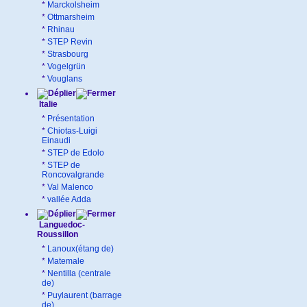
*
Marckolsheim
*
Ottmarsheim
*
Rhinau
*
STEP Revin
*
Strasbourg
*
Vogelgrün
*
Vouglans
Italie
*
Présentation
*
Chiotas-Luigi
Einaudi
*
STEP de Edolo
*
STEP de
Roncovalgrande
*
Val Malenco
*
vallée Adda
Languedoc-
Roussillon
*
Lanoux(étang de)
*
Matemale
*
Nentilla (centrale
de)
*
Puylaurent (barrage
de)