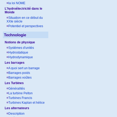
¤
la loi NOME
L'hydroélectricité dans le
Monde
¤
Situation en ce début du
XXIe siècle
¤
Potentiel et perspectives
Technologie
Notions de physique
¤
Systèmes d'unités
¤
Hydrostatique
¤
Hydrodynamique
Les barrages
¤
A quoi sert un barrage
¤
Barrages poids
¤
Barrages voûtes
Les Turbines
¤
Généralités
¤
La turbine Pelton
¤
Turbines Francis
¤
Turbines Kaplan et hélice
Les alternateurs
¤
Description