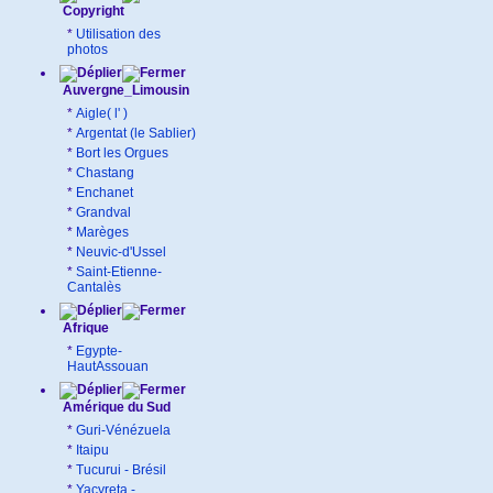
Copyright
*
Utilisation des
photos
Auvergne_Limousin
*
Aigle( l' )
*
Argentat (le Sablier)
*
Bort les Orgues
*
Chastang
*
Enchanet
*
Grandval
*
Marèges
*
Neuvic-d'Ussel
*
Saint-Etienne-
Cantalès
Afrique
*
Egypte-
HautAssouan
Amérique du Sud
*
Guri-Vénézuela
*
Itaipu
*
Tucurui - Brésil
*
Yacyreta -