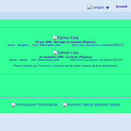
Accueil
- Barrage et centrale d'Eglisau
25 juin 2006
auteur :
Sunpixx
chez
Panoramio.com
http://
www.panoramio.com
/photo/2061273
- Centrale d'Eglisau
14 septembre 2006
auteur :
schlei
chez
Panoramio.com
http://
www.panoramio.com
/photo/1307225
Photos fournies par
Panoramio
couvertes par les droits d'auteur de leurs propriétaires
Prévisualiser
Imprimer l'article