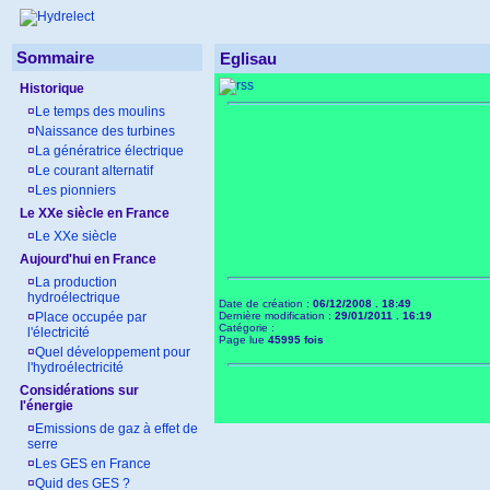
Sommaire
Eglisau
Historique
¤
Le temps des moulins
¤
Naissance des turbines
¤
La génératrice électrique
¤
Le courant alternatif
¤
Les pionniers
Le XXe siècle en France
¤
Le XXe siècle
Aujourd'hui en France
¤
La production
hydroélectrique
Date de création :
06/12/2008 . 18:49
¤
Place occupée par
Dernière modification :
29/01/2011 . 16:19
Catégorie :
l'électricité
Page lue
45995 fois
¤
Quel développement pour
l'hydroélectricité
Considérations sur
l'énergie
¤
Emissions de gaz à effet de
serre
¤
Les GES en France
¤
Quid des GES ?