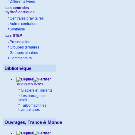
¤
Différents types
Les centrales
hydroélectriques
¤
Centrales gravitaires
¤
Autres centrales
¤
Synthèse
Les STEP
¤
Presentation
¤
Groupes ternaires
¤
Groupes binaires
¤
Commentaire
Bibliothèque
quelques livres
*
Glaciers et Torrents
*
Les barrages du
soleil
*
Turbomachines
hydrauliques
Ouvrages, France & Monde