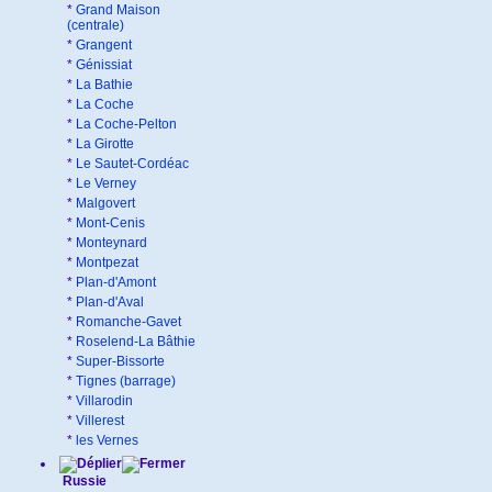
*
Grand Maison
(centrale)
*
Grangent
*
Génissiat
*
La Bathie
*
La Coche
*
La Coche-Pelton
*
La Girotte
*
Le Sautet-Cordéac
*
Le Verney
*
Malgovert
*
Mont-Cenis
*
Monteynard
*
Montpezat
*
Plan-d'Amont
*
Plan-d'Aval
*
Romanche-Gavet
*
Roselend-La Bâthie
*
Super-Bissorte
*
Tignes (barrage)
*
Villarodin
*
Villerest
*
les Vernes
Russie