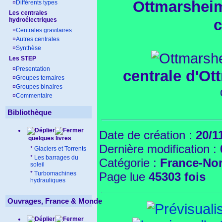
Ottmarsheim,
¤
Différents types
Les centrales
c
hydroélectriques
¤
Centrales gravitaires
¤
Autres centrales
¤
Synthèse
Les STEP
¤
Presentation
centrale d'Ot
¤
Groupes ternaires
¤
Groupes binaires
¤
Commentaire
Bibliothèque
Date de création :
20/1
quelques livres
Dernière modification :
*
Glaciers et Torrents
*
Les barrages du
Catégorie :
France-No
soleil
*
Turbomachines
Page lue
45303 fois
hydrauliques
Ouvrages, France & Monde