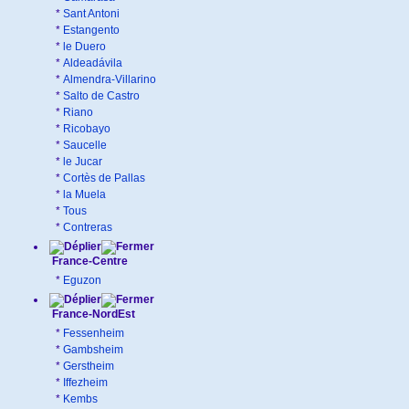
*
Sant Antoni
*
Estangento
*
le Duero
*
Aldeadávila
*
Almendra-Villarino
*
Salto de Castro
*
Riano
*
Ricobayo
*
Saucelle
*
le Jucar
*
Cortès de Pallas
*
la Muela
*
Tous
*
Contreras
France-Centre
*
Eguzon
France-NordEst
*
Fessenheim
*
Gambsheim
*
Gerstheim
*
Iffezheim
*
Kembs