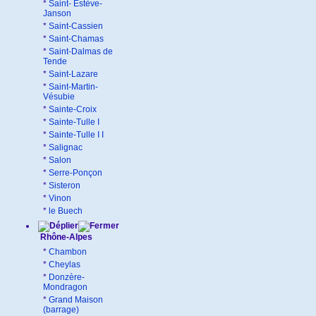
*
Saint- Estève-
Janson
*
Saint-Cassien
*
Saint-Chamas
*
Saint-Dalmas de
Tende
*
Saint-Lazare
*
Saint-Martin-
Vésubie
*
Sainte-Croix
*
Sainte-Tulle I
*
Sainte-Tulle I I
*
Salignac
*
Salon
*
Serre-Ponçon
*
Sisteron
*
Vinon
*
le Buech
Rhône-Alpes
*
Chambon
*
Cheylas
*
Donzère-
Mondragon
*
Grand Maison
(barrage)