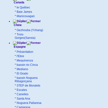
Canada
*
le Québec
*
Baie James
*
Manicouagan
Chine
*
Gezhouba (Ychang)
*
Trois-
Gorges(Sanxia)
Espagne
*
Présentation
*
l'Ebre
*
Mequinenza
*
bassin rio Cinca
*
Mediano
*
El Grado
*
bassin Noguera
Ribagorçana
*
STEP de Moralets
*
Escales
*
Canelles
*
Santa Ana
*
Noguera Pallaresa
*
Camarasa