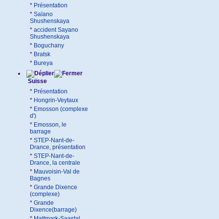
*
Présentation
*
Saïano
Shushenskaya
*
accident Sayano
Shushenskaya
*
Boguchany
*
Bratsk
*
Bureya
Suisse
*
Présentation
*
Hongrin-Veytaux
*
Emosson (complexe
d')
*
Emosson, le
barrage
*
STEP-Nant-de-
Drance, présentation
*
STEP-Nant-de-
Drance, la centrale
*
Mauvoisin-Val de
Bagnes
*
Grande Dixence
(complexe)
*
Grande
Dixence(barrage)
*
Mattmark-Saastal