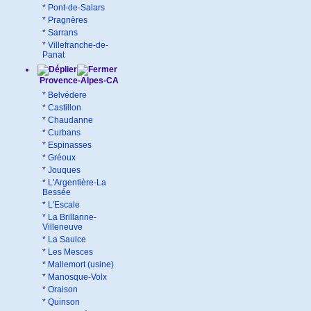
*
Pont-de-Salars
*
Pragnères
*
Sarrans
*
Villefranche-de-
Panat
Provence-Alpes-CA
*
Belvédere
*
Castillon
*
Chaudanne
*
Curbans
*
Espinasses
*
Gréoux
*
Jouques
*
L'Argentière-La
Bessée
*
L'Escale
*
La Brillanne-
Villeneuve
*
La Saulce
*
Les Mesces
*
Mallemort (usine)
*
Manosque-Volx
*
Oraison
*
Quinson