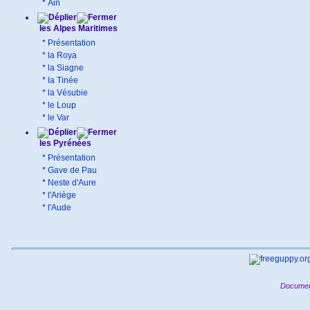
*
Ain
les Alpes Maritimes
*
Présentation
*
la Roya
*
la Siagne
*
la Tinée
*
la Vésubie
*
le Loup
*
le Var
les Pyrénées
*
Présentation
*
Gave de Pau
*
Neste d'Aure
*
l'Ariège
*
l'Aude
Documen