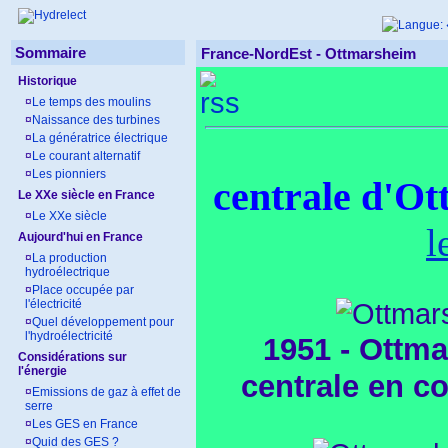
Sommaire
France-NordEst - Ottmarsheim
Historique
¤
Le temps des moulins
¤
Naissance des turbines
¤
La génératrice électrique
¤
Le courant alternatif
¤
Les pionniers
centrale d'O
Le XXe siècle en France
¤
Le XXe siècle
l
Aujourd'hui en France
¤
La production
hydroélectrique
¤
Place occupée par
l'électricité
¤
Quel développement pour
l'hydroélectricité
1951 - Ottma
Considérations sur
l'énergie
centrale en co
¤
Emissions de gaz à effet de
serre
¤
Les GES en France
¤
Quid des GES ?