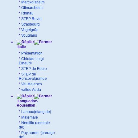
*
Marckolsheim
*
Ottmarsheim
*
Rhinau
*
STEP Revin
*
Strasbourg
*
Vogelgrün
*
Vouglans
Italie
*
Présentation
*
Chiotas-Luigi
Einaudi
*
STEP de Edolo
*
STEP de
Roncovalgrande
*
Val Malenco
*
vallée Adda
Languedoc-
Roussillon
*
Lanoux(étang de)
*
Matemale
*
Nentilla (centrale
de)
*
Puylaurent (barrage
de)