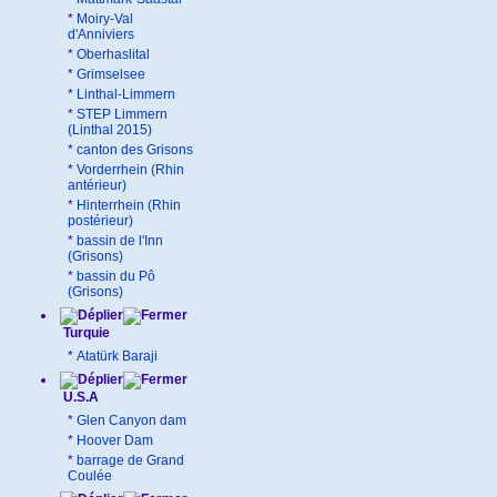
*
Moiry-Val
d'Anniviers
*
Oberhaslital
*
Grimselsee
*
Linthal-Limmern
*
STEP Limmern
(Linthal 2015)
*
canton des Grisons
*
Vorderrhein (Rhin
antérieur)
*
Hinterrhein (Rhin
postérieur)
*
bassin de l'Inn
(Grisons)
*
bassin du Pô
(Grisons)
Turquie
*
Atatürk Baraji
U.S.A
*
Glen Canyon dam
*
Hoover Dam
*
barrage de Grand
Coulée