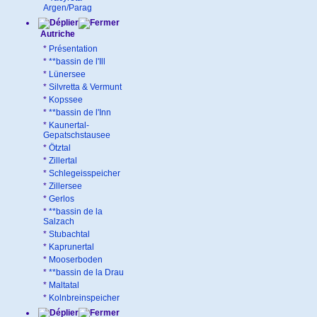
Argen/Parag
Autriche
*
Présentation
*
**bassin de l'Ill
*
Lünersee
*
Silvretta & Vermunt
*
Kopssee
*
**bassin de l'Inn
*
Kaunertal-
Gepatschstausee
*
Ötztal
*
Zillertal
*
Schlegeisspeicher
*
Zillersee
*
Gerlos
*
**bassin de la
Salzach
*
Stubachtal
*
Kaprunertal
*
Mooserboden
*
**bassin de la Drau
*
Maltatal
*
Kolnbreinspeicher