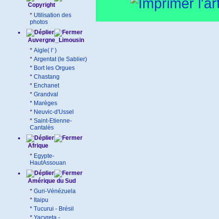
Copyright
*
Utilisation des
photos
Auvergne_Limousin
*
Aigle( l' )
*
Argentat (le Sablier)
*
Bort les Orgues
*
Chastang
*
Enchanet
*
Grandval
*
Marèges
*
Neuvic-d'Ussel
*
Saint-Etienne-
Cantalès
Afrique
*
Egypte-
HautAssouan
Amérique du Sud
*
Guri-Vénézuela
*
Itaipu
*
Tucurui - Brésil
*
Yacyreta -