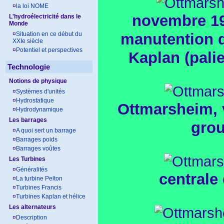
¤
la loi NOME
novembre 19
L'hydroélectricité dans le
Monde
manutention d
¤
Situation en ce début du
XXIe siècle
¤
Potentiel et perspectives
Kaplan (palie
Technologie
Notions de physique
¤
Systèmes d'unités
¤
Hydrostatique
Ottmarsheim, 
¤
Hydrodynamique
Les barrages
gro
¤
A quoi sert un barrage
¤
Barrages poids
¤
Barrages voûtes
Les Turbines
¤
Généralités
centrale
¤
La turbine Pelton
¤
Turbines Francis
¤
Turbines Kaplan et hélice
Les alternateurs
¤
Description