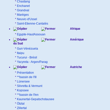
*
Chastang
*
Enchanet
*
Grandval
*
Marèges
*
Neuvic-d'Ussel
*
Saint-Etienne-Cantalès
Afrique
*
Egypte-HautAssouan
Amérique
du Sud
*
Guri-Vénézuela
*
Itaipu
*
Tucurui - Brésil
*
Yacyreta - Argen/Parag
Autriche
*
Présentation
*
**bassin de l'Ill
*
Lünersee
*
Silvretta & Vermunt
*
Kopssee
*
**bassin de l'Inn
*
Kaunertal-Gepatschstausee
*
Ötztal
*
Zillertal