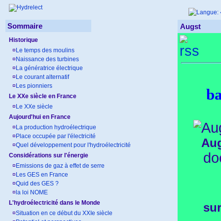
Sommaire
Augst
Historique
¤
Le temps des moulins
¤
Naissance des turbines
¤
La génératrice électrique
¤
Le courant alternatif
¤
Les pionniers
ba
Le XXe siècle en France
¤
Le XXe siècle
Aujourd'hui en France
¤
La production hydroélectrique
¤
Place occupée par l'électricité
Aug
¤
Quel développement pour l'hydroélectricité
do
Considérations sur l'énergie
¤
Emissions de gaz à effet de serre
¤
Les GES en France
¤
Quid des GES ?
¤
la loi NOME
L'hydroélectricité dans le Monde
sur
¤
Situation en ce début du XXIe siècle