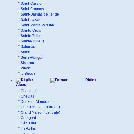
*
Saint-Cassien
*
Saint-Chamas
*
Saint-Dalmas de Tende
*
Saint-Lazare
*
Saint-Martin-Vésubie
*
Sainte-Croix
*
Sainte-Tulle I
*
Sainte-Tulle I I
*
Salignac
*
Salon
*
Serre-Ponçon
*
Sisteron
*
Vinon
*
le Buech
Rhône-
Alpes
*
Chambon
*
Cheylas
*
Donzère-Mondragon
*
Grand Maison (barrage)
*
Grand Maison (centrale)
*
Grangent
*
Génissiat
*
La Bathie