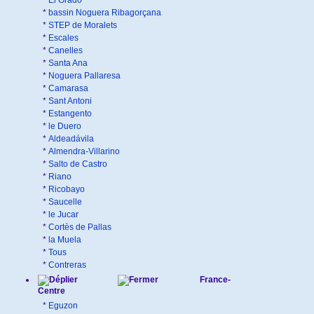
*
El Grado
*
bassin Noguera Ribagorçana
*
STEP de Moralets
*
Escales
*
Canelles
*
Santa Ana
*
Noguera Pallaresa
*
Camarasa
*
Sant Antoni
*
Estangento
*
le Duero
*
Aldeadávila
*
Almendra-Villarino
*
Salto de Castro
*
Riano
*
Ricobayo
*
Saucelle
*
le Jucar
*
Cortès de Pallas
*
la Muela
*
Tous
*
Contreras
France-
Centre
*
Eguzon