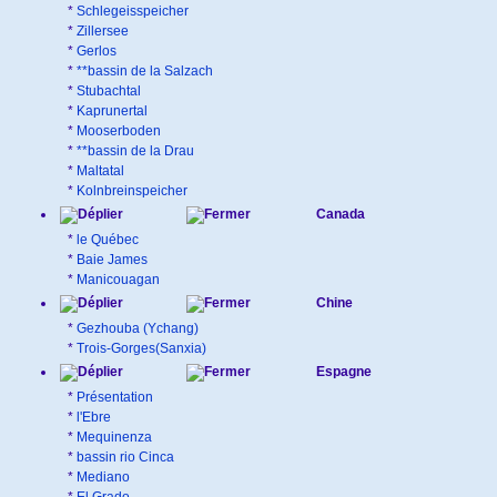
*
Schlegeisspeicher
*
Zillersee
*
Gerlos
*
**bassin de la Salzach
*
Stubachtal
*
Kaprunertal
*
Mooserboden
*
**bassin de la Drau
*
Maltatal
*
Kolnbreinspeicher
Canada
*
le Québec
*
Baie James
*
Manicouagan
Chine
*
Gezhouba (Ychang)
*
Trois-Gorges(Sanxia)
Espagne
*
Présentation
*
l'Ebre
*
Mequinenza
*
bassin rio Cinca
*
Mediano