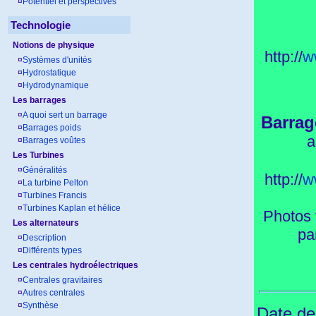
¤
Potentiel et perspectives
Technologie
Notions de physique
http://
w
¤
Systèmes d'unités
¤
Hydrostatique
¤
Hydrodynamique
Les barrages
¤
A quoi sert un barrage
Barrag
¤
Barrages poids
a
¤
Barrages voûtes
Les Turbines
¤
Généralités
http://
w
¤
La turbine Pelton
¤
Turbines Francis
¤
Turbines Kaplan et hélice
Photos 
Les alternateurs
pa
¤
Description
¤
Différents types
Les centrales hydroélectriques
¤
Centrales gravitaires
¤
Autres centrales
¤
Synthèse
Date de