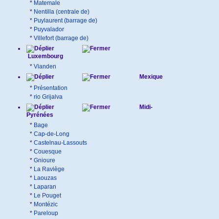
*
Matemale
*
Nentilla (centrale de)
*
Puylaurent (barrage de)
*
Puyvalador
*
Villefort (barrage de)
Luxembourg
*
Vianden
Mexique
*
Présentation
*
rio Grijalva
Midi-
Pyrénées
*
Bage
*
Cap-de-Long
*
Castelnau-Lassouts
*
Couesque
*
Gnioure
*
La Raviège
*
Laouzas
*
Laparan
*
Le Pouget
*
Montézic
*
Pareloup