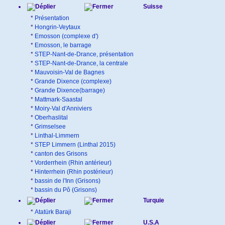
Suisse
*
Présentation
*
Hongrin-Veytaux
*
Emosson (complexe d')
*
Emosson, le barrage
*
STEP-Nant-de-Drance, présentation
*
STEP-Nant-de-Drance, la centrale
*
Mauvoisin-Val de Bagnes
*
Grande Dixence (complexe)
*
Grande Dixence(barrage)
*
Mattmark-Saastal
*
Moiry-Val d'Anniviers
*
Oberhaslital
*
Grimselsee
*
Linthal-Limmern
*
STEP Limmern (Linthal 2015)
*
canton des Grisons
*
Vorderrhein (Rhin antérieur)
*
Hinterrhein (Rhin postérieur)
*
bassin de l'Inn (Grisons)
*
bassin du Pô (Grisons)
Turquie
*
Atatürk Baraji
U.S.A