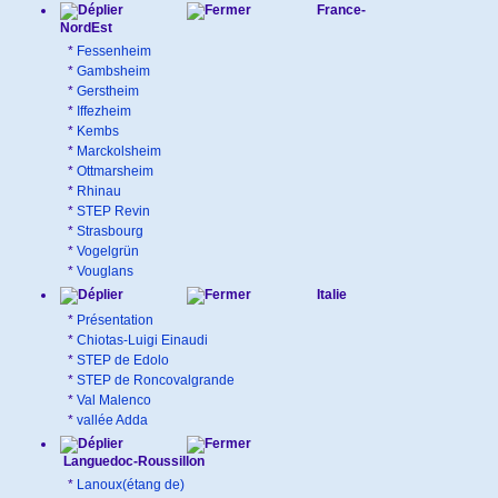
France-
NordEst
*
Fessenheim
*
Gambsheim
*
Gerstheim
*
Iffezheim
*
Kembs
*
Marckolsheim
*
Ottmarsheim
*
Rhinau
*
STEP Revin
*
Strasbourg
*
Vogelgrün
*
Vouglans
Italie
*
Présentation
*
Chiotas-Luigi Einaudi
*
STEP de Edolo
*
STEP de Roncovalgrande
*
Val Malenco
*
vallée Adda
Languedoc-Roussillon
*
Lanoux(étang de)