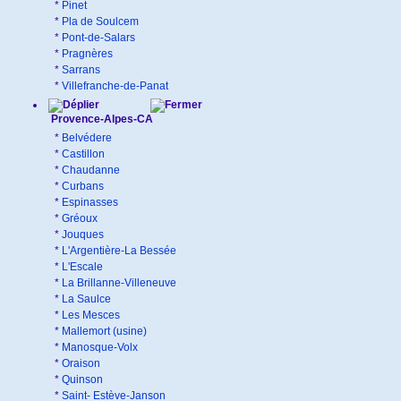
*
Pinet
*
Pla de Soulcem
*
Pont-de-Salars
*
Pragnères
*
Sarrans
*
Villefranche-de-Panat
Provence-Alpes-CA
*
Belvédere
*
Castillon
*
Chaudanne
*
Curbans
*
Espinasses
*
Gréoux
*
Jouques
*
L'Argentière-La Bessée
*
L'Escale
*
La Brillanne-Villeneuve
*
La Saulce
*
Les Mesces
*
Mallemort (usine)
*
Manosque-Volx
*
Oraison
*
Quinson
*
Saint- Estève-Janson