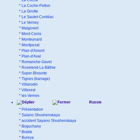
*
La Coche
*
La Coche-Pelton
*
La Girotte
*
Le Sautet-Cordéac
*
Le Verney
*
Malgovert
*
Mont-Cenis
*
Monteynard
*
Montpezat
*
Plan-d'Amont
*
Plan-d'Aval
*
Romanche-Gavet
*
Roselend-La Bâthie
*
Super-Bissorte
*
Tignes (barrage)
*
Villarodin
*
Villerest
*
les Vernes
Russie
*
Présentation
*
Saïano Shushenskaya
*
accident Sayano Shushenskaya
*
Boguchany
*
Bratsk
*
Bureya