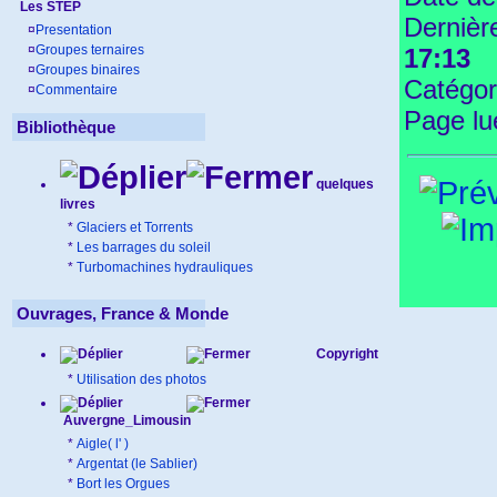
Les STEP
Dernièr
¤
Presentation
¤
Groupes ternaires
17:13
¤
Groupes binaires
Catégor
¤
Commentaire
Page l
Bibliothèque
quelques
livres
*
Glaciers et Torrents
*
Les barrages du soleil
*
Turbomachines hydrauliques
Ouvrages, France & Monde
Copyright
*
Utilisation des photos
Auvergne_Limousin
*
Aigle( l' )
*
Argentat (le Sablier)
*
Bort les Orgues