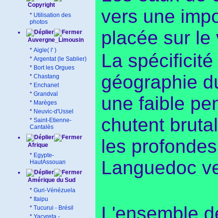
Copyright
vers une impo
*
Utilisation des
photos
placée sur le
Auvergne_Limousin
*
Aigle( l' )
La spécificit
*
Argentat (le Sablier)
*
Bort les Orgues
géographie du
*
Chastang
*
Enchanet
*
Grandval
une faible pen
*
Marèges
*
Neuvic-d'Ussel
chutent brutal
*
Saint-Etienne-
Cantalès
les profondes
Afrique
*
Egypte-
Languedoc ve
HautAssouan
Amérique du Sud
*
Guri-Vénézuela
*
Itaipu
L'ensemble de
*
Tucurui - Brésil
*
Yacyreta -