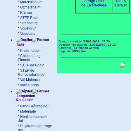
barrage-usine
Tarn &
*
Marckolsheim
de
La Raviège
Hérault
*
Ottmarsheim
*
Rhinau
*
STEP Revin
*
Strasbourg
*
Vogelgrün
*
Vouglans
Date de création :
28/07/2012 . 22:59
Italie
Dernière modification :
21/05/2020 . 15:12
Catégorie :
Le Massif Central
*
Présentation
Page lue
28243 fois
*
Chiotas-Luigi
Einaudi
*
STEP de Edolo
*
STEP de
Roncovalgrande
*
Val Malenco
*
vallée Adda
Languedoc-
Roussillon
*
Lanoux(étang de)
*
Matemale
*
Nentilla (centrale
de)
*
Puylaurent (barrage
de)