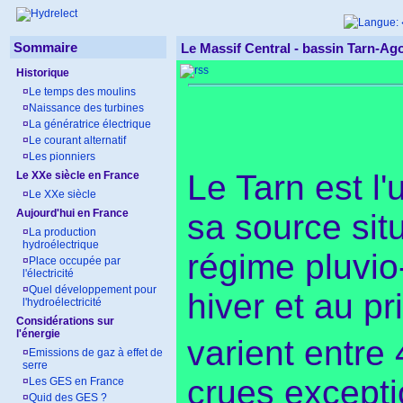
Sommaire
Le Massif Central - bassin Tarn-Ag
Historique
¤
Le temps des moulins
¤
Naissance des turbines
¤
La génératrice électrique
¤
Le courant alternatif
¤
Les pionniers
Le Tarn est l
Le XXe siècle en France
¤
Le XXe siècle
Aujourd'hui en France
sa source sit
¤
La production
hydroélectrique
régime pluvio
¤
Place occupée par
l'électricité
¤
Quel développement pour
hiver et au p
l'hydroélectricité
Considérations sur
l'énergie
varient entre
¤
Emissions de gaz à effet de
serre
crues except
¤
Les GES en France
¤
Quid des GES ?