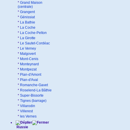
*
Grand Maison
(centrale)
*
Grangent
*
Génissiat
*
La Bathie
*
La Coche
*
La Coche-Pelton
*
La Girotte
*
Le Sautet-Cordéac
*
Le Verney
*
Malgovert
*
Mont-Cenis
*
Monteynard
*
Montpezat
*
Plan-d'Amont
*
Plan-d'Aval
*
Romanche-Gavet
*
Roselend-La Bâthie
*
Super-Bissorte
*
Tignes (barrage)
*
Villarodin
*
Villerest
*
les Vernes
Russie