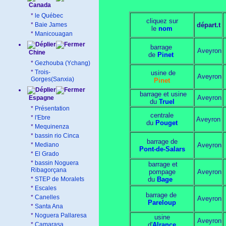
Canada
*
le Québec
cliquez sur
*
Baie James
départ.t
le
nom
*
Manicouagan
barrage
Aveyron
Chine
de
Pinet
*
Gezhouba (Ychang)
*
Trois-
usine de
Aveyron
Gorges(Sanxia)
Pinet
barrage et usine
Aveyron
Espagne
du
Truel
*
Présentation
centrale
*
l'Ebre
Aveyron
du
Pouget
*
Mequinenza
*
bassin rio Cinca
barrage de
*
Mediano
Aveyron
Pont-de-Salars
*
El Grado
*
bassin Noguera
barrage et
Ribagorçana
pompage
Aveyron
*
STEP de Moralets
du
Bage
*
Escales
barrage de
*
Canelles
Aveyron
Pareloup
*
Santa Ana
*
Noguera Pallaresa
usine
Aveyron
*
Camarasa
d'
Alrance