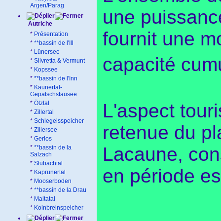
Argen/Parag
une puissance
Autriche
fournit une 
*
Présentation
*
**bassin de l'Ill
*
Lünersee
capacité cum
*
Silvretta & Vermunt
*
Kopssee
*
**bassin de l'Inn
*
Kaunertal-
Gepatschstausee
*
Ötztal
L'aspect touri
*
Zillertal
*
Schlegeisspeicher
retenue du p
*
Zillersee
*
Gerlos
Lacaune, cons
*
**bassin de la
Salzach
*
Stubachtal
en période es
*
Kaprunertal
*
Mooserboden
*
**bassin de la Drau
*
Maltatal
*
Kolnbreinspeicher