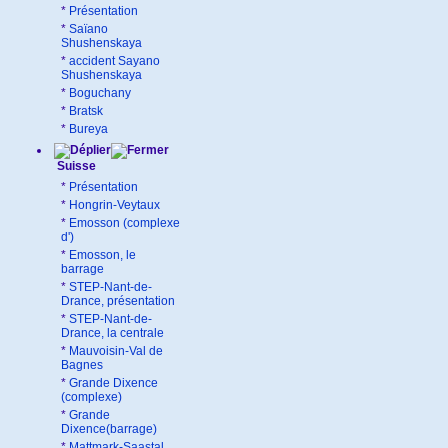
*
Présentation
*
Saïano
Shushenskaya
*
accident Sayano
Shushenskaya
*
Boguchany
*
Bratsk
*
Bureya
Suisse
*
Présentation
*
Hongrin-Veytaux
*
Emosson (complexe
d')
*
Emosson, le
barrage
*
STEP-Nant-de-
Drance, présentation
*
STEP-Nant-de-
Drance, la centrale
*
Mauvoisin-Val de
Bagnes
*
Grande Dixence
(complexe)
*
Grande
Dixence(barrage)
*
Mattmark-Saastal