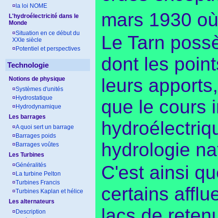
¤
la loi NOME
mars 1930 où 
L'hydroélectricité dans le
Monde
¤
Situation en ce début du
Le Tarn possè
XXIe siècle
¤
Potentiel et perspectives
dont les poin
Technologie
leurs apports
Notions de physique
¤
Systèmes d'unités
¤
Hydrostatique
que le cours 
¤
Hydrodynamique
Les barrages
hydroélectriq
¤
A quoi sert un barrage
¤
Barrages poids
hydrologie nat
¤
Barrages voûtes
Les Turbines
¤
Généralités
C'est ainsi q
¤
La turbine Pelton
¤
Turbines Francis
certains affl
¤
Turbines Kaplan et hélice
Les alternateurs
lacs de reten
¤
Description