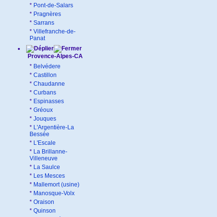
*
Pont-de-Salars
*
Pragnères
*
Sarrans
*
Villefranche-de-
Panat
Provence-Alpes-CA
*
Belvédere
*
Castillon
*
Chaudanne
*
Curbans
*
Espinasses
*
Gréoux
*
Jouques
*
L'Argentière-La
Bessée
*
L'Escale
*
La Brillanne-
Villeneuve
*
La Saulce
*
Les Mesces
*
Mallemort (usine)
*
Manosque-Volx
*
Oraison
*
Quinson