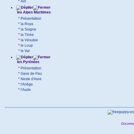
*
Ain
les Alpes Maritimes
*
Présentation
*
la Roya
*
la Siagne
*
la Tinée
*
la Vésubie
*
le Loup
*
le Var
les Pyrénées
*
Présentation
*
Gave de Pau
*
Neste d'Aure
*
l'Ariège
*
l'Aude
Documen