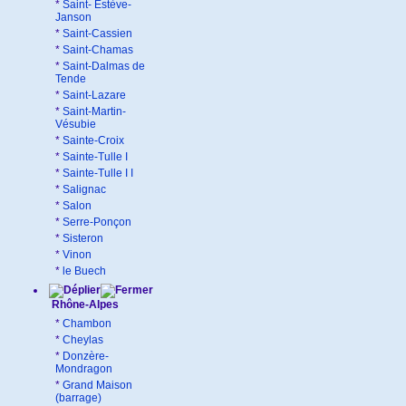
*
Saint- Estève-
Janson
*
Saint-Cassien
*
Saint-Chamas
*
Saint-Dalmas de
Tende
*
Saint-Lazare
*
Saint-Martin-
Vésubie
*
Sainte-Croix
*
Sainte-Tulle I
*
Sainte-Tulle I I
*
Salignac
*
Salon
*
Serre-Ponçon
*
Sisteron
*
Vinon
*
le Buech
Rhône-Alpes
*
Chambon
*
Cheylas
*
Donzère-
Mondragon
*
Grand Maison
(barrage)