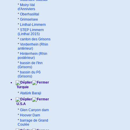
*
Moiry-Val
d'Anniviers
*
Oberhaslital
*
Grimselsee
*
Linthal-Limmern
*
STEP Limmern
(Linthal 2015)
*
canton des Grisons
*
Vorderrhein (Rhin
antérieur)
*
Hinterrhein (Rhin
postérieur)
*
bassin de l'Inn
(Grisons)
*
bassin du Pô
(Grisons)
Turquie
*
Atatürk Baraji
U.S.A
*
Glen Canyon dam
*
Hoover Dam
*
barrage de Grand
Coulée