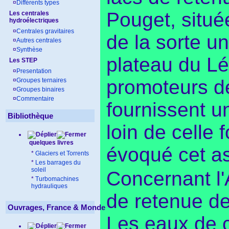
¤
Différents types
Pouget, situé
Les centrales
hydroélectriques
¤
Centrales gravitaires
de la sorte u
¤
Autres centrales
¤
Synthèse
plateau du Lé
Les STEP
¤
Presentation
promoteurs d
¤
Groupes ternaires
¤
Groupes binaires
¤
Commentaire
fournissent un
Bibliothèque
loin de celle 
quelques livres
évoqué cet as
*
Glaciers et Torrents
*
Les barrages du
soleil
Concernant l'A
*
Turbomachines
hydrauliques
de retenue d
Ouvrages, France & Monde
Les eaux de c