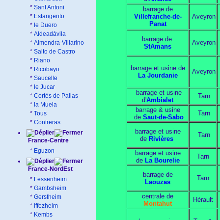
*
Sant Antoni
barrage de
*
Estangento
Villefranche-de-
Aveyron
Panat
*
le Duero
*
Aldeadávila
barrage de
Aveyron
*
Almendra-Villarino
StAmans
*
Salto de Castro
*
Riano
barrage et usine de
*
Ricobayo
Aveyron
La Jourdanie
*
Saucelle
*
le Jucar
barrage et usine
*
Cortès de Pallas
Tarn
d'
Ambialet
*
la Muela
barrage & usine
Tarn
*
Tous
de
Saut-de-Sabo
*
Contreras
barrage et usine
Tarn
de
Rivières
France-Centre
*
Eguzon
barrage et usine
Tarn
de
La Bourelie
France-NordEst
barrage de
Tarn
*
Fessenheim
Laouzas
*
Gambsheim
centrale de
*
Gerstheim
Hérault
Montahut
*
Iffezheim
*
Kembs